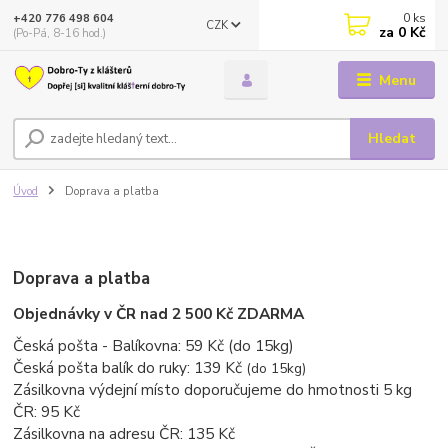
0
ks
+420 776 498 604
CZK
za
0 Kč
(Po-Pá, 8-16 hod.)
Menu
Hledat
Úvod
Doprava a platba
Doprava a platba
Objednávky v ČR nad 2 500 Kč ZDARMA
Česká pošta - Balíkovna: 59 Kč (do 15kg)
Česká pošta balík do ruky: 139 Kč
(do 15kg)
Zásilkovna výdejní místo doporučujeme do hmotnosti 5 kg
ČR: 95 Kč
Zásilkovna na adresu ČR: 135 Kč