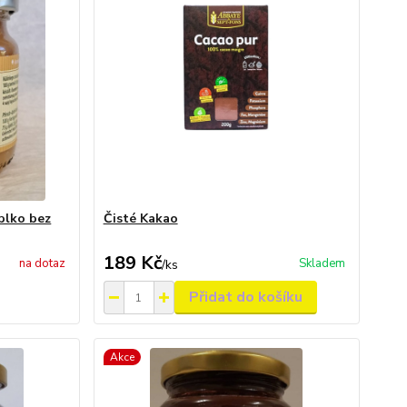
blko bez
Čisté Kakao
189 Kč
na dotaz
Skladem
/
ks
Přidat do košíku
Akce