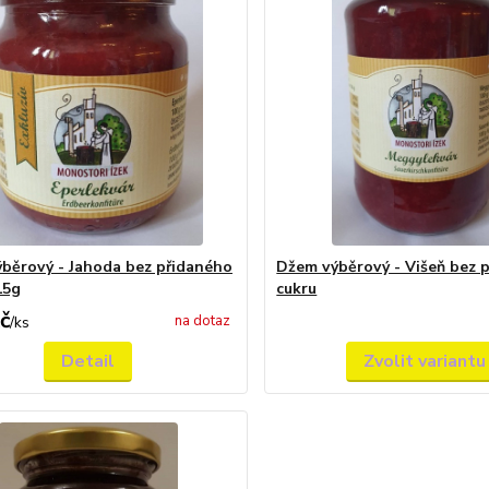
běrový - Jahoda bez přidaného
Džem výběrový - Višeň bez 
15g
cukru
č
na dotaz
/
ks
Detail
Zvolit variantu