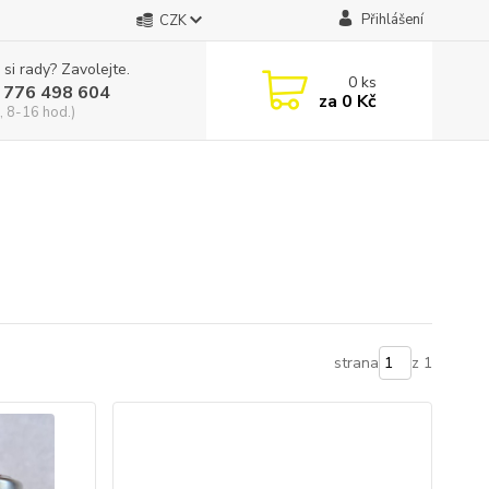
Přihlášení
CZK
 si rady? Zavolejte.
0
ks
 776 498 604
za
0 Kč
, 8-16 hod.)
strana
z 1