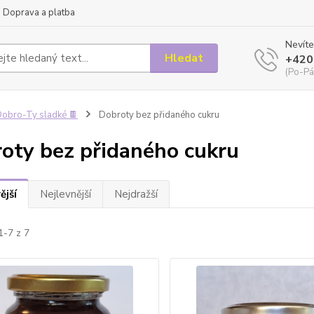
Doprava a platba
Nevíte
Hledat
+420
(Po-Pá
obro-Ty sladké 🍫
Dobroty bez přidaného cukru
oty bez přidaného cukru
ější
Nejlevnější
Nejdražší
1-7 z 7