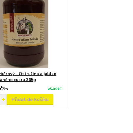
běrový - Ostružina a jablko
daného cukru 365g
č
Skladem
/
ks
Přidat do košíku