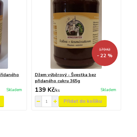
179 Kč
- 22 %
přídaného
Džem výběrový - Švestka bez
přidaného cukru 365g
139 Kč
Skladem
Skladem
/
ks
Přidat do košíku