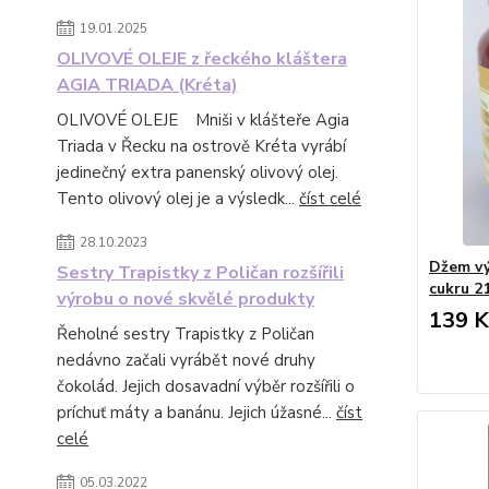
19.01.2025
OLIVOVÉ OLEJE z řeckého kláštera
AGIA TRIADA (Kréta)
OLIVOVÉ OLEJE Mniši v klášteře Agia
Triada v Řecku na ostrově Kréta vyrábí
jedinečný extra panenský olivový olej.
Tento olivový olej je a výsledk...
číst celé
28.10.2023
Džem vý
Sestry Trapistky z Poličan rozšířili
cukru 2
výrobu o nové skvělé produkty
139 K
Řeholné sestry Trapistky z Poličan
nedávno začali vyrábět nové druhy
čokolád. Jejich dosavadní výběr rozšířili o
príchuť máty a banánu. Jejich úžasné...
číst
celé
05.03.2022