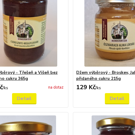
běrový - Třešeň a Višeň bez
Džem výběrový - Broskev, Ja
ho cukru 365g
přidaného cukru 215g
č
129 Kč
na dotaz
/
ks
/
ks
Detail
Detail