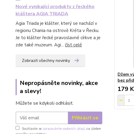
Nové vynikající produkty z řeckého
kláštera AGIA TRIADA
Agia Triada je klášter, který se nachází v
regionu Chania na ostrově Kréta v Řecku.
Je to klášter řecké pravoslavné církve a je
zde také muzeum. Agi...
číst celé
Zobrazit všechny novinky
Džem vý
bez při
Nepropásněte novinky, akce
179 K
a slevy!
Můžete se kdykoli odhlásit.
Přihlásit se
Souhlasím se
zpracováním osobních údajů
za účelem