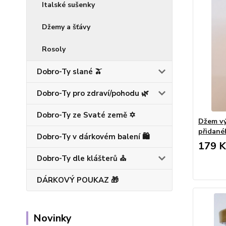
Italské sušenky
Džemy a šťávy
Rosoly
Dobro-Ty slané 🫒
Dobro-Ty pro zdraví/pohodu 🌿
Dobro-Ty ze Svaté země ✡️
Džem vý
přidané
Dobro-Ty v dárkovém balení 🛍️
179 K
Dobro-Ty dle klášterů ⛪
DÁRKOVÝ POUKAZ 🎁
Novinky