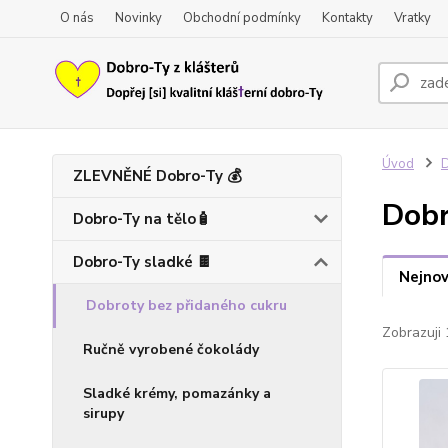
O nás
Novinky
Obchodní podmínky
Kontakty
Vratky
Úvod
D
ZLEVNĚNÉ Dobro-Ty 💰
Dobr
Dobro-Ty na tělo🧴
Dobro-Ty sladké 🍫
Nejnov
Dobroty bez přidaného cukru
Zobrazuji 
Ručně vyrobené čokolády
Sladké krémy, pomazánky a
sirupy