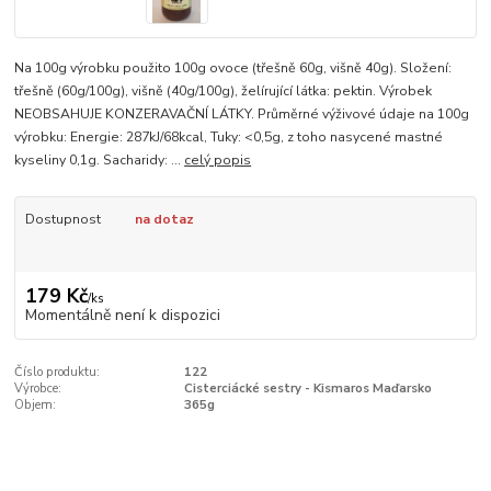
Na 100g výrobku použito 100g ovoce (třešně 60g, višně 40g). Složení:
třešně (60g/100g), višně (40g/100g), želírující látka: pektin. Výrobek
NEOBSAHUJE KONZERAVAČNÍ LÁTKY. Průměrné výživové údaje na 100g
výrobku: Energie: 287kJ/68kcal, Tuky: <0,5g, z toho nasycené mastné
kyseliny 0,1g. Sacharidy: ...
celý popis
Dostupnost
na dotaz
179 Kč
/
ks
Momentálně není k dispozici
Číslo produktu:
122
Výrobce:
Cisterciácké sestry - Kismaros Maďarsko
Objem:
365g