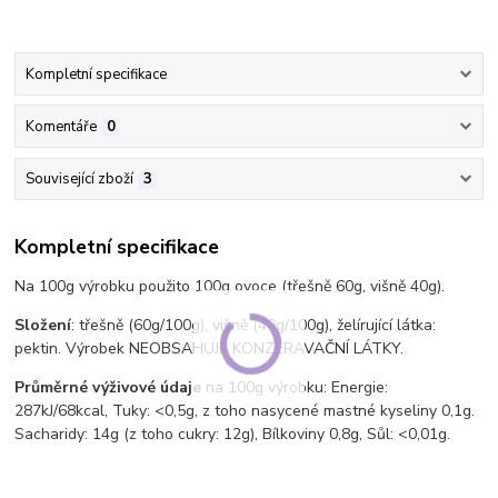
Kompletní specifikace
Komentáře
0
Související zboží
3
Kompletní specifikace
Na 100g výrobku použito 100g ovoce (třešně 60g, višně 40g).
Složení
: třešně (60g/100g), višně (40g/100g), želírující látka:
pektin. Výrobek NEOBSAHUJE KONZERAVAČNÍ LÁTKY.
Průměrné výživové údaje
na 100g výrobku: Energie:
287kJ/68kcal, Tuky: <0,5g, z toho nasycené mastné kyseliny 0,1g.
Sacharidy: 14g (z toho cukry: 12g), Bílkoviny 0,8g, Sůl: <0,01g.