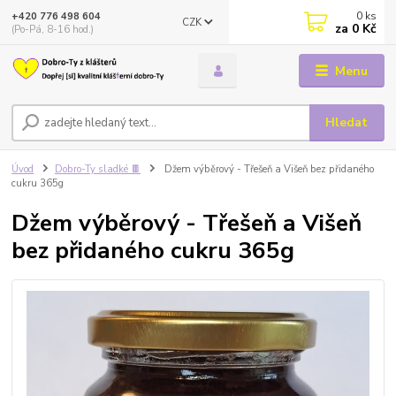
0
ks
+420 776 498 604
CZK
za
0 Kč
(Po-Pá, 8-16 hod.)
Menu
Hledat
Úvod
Dobro-Ty sladké 🍫
Džem výběrový - Třešeň a Višeň bez přidaného
cukru 365g
Džem výběrový - Třešeň a Višeň
bez přidaného cukru 365g