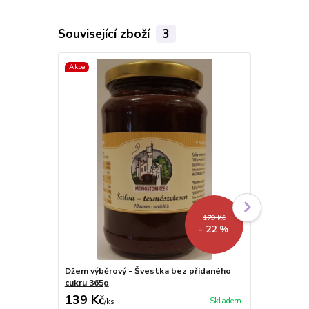
Související zboží
3
Akce
179 Kč
- 22 %
Džem výběrový - Švestka bez přidaného
Džem výběro
cukru 365g
139 Kč
Skladem
/
ks