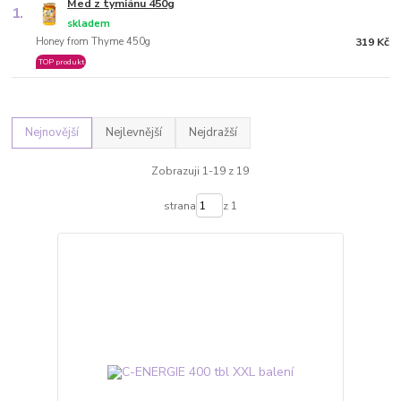
Med z tymiánu 450g
1.
skladem
Honey from Thyme 450g
319 Kč
TOP produkt
Nejnovější
Nejlevnější
Nejdražší
Zobrazuji 1-19 z 19
strana
z 1