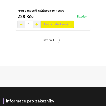
Med s mateří kašičkou (4%) 250g
229 Kč
Skladem
/
ks
Přidat do košíku
strana
z 1
Informace pro zákazníky