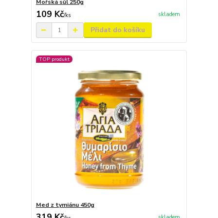
Mořská sůl 250g
109 Kč
skladem
/
ks
Přidat do košíku
TOP produkt
Med z tymiánu 450g
319 Kč
skladem