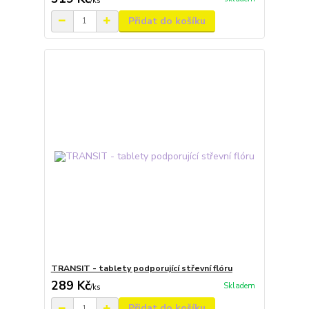
/
ks
Přidat do košíku
TRANSIT - tablety podporující střevní flóru
289 Kč
Skladem
/
ks
Přidat do košíku