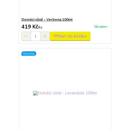
Domáci vůně - Verbena 100ml
419 Kč
Skladem
/
ks
Přidat do košíku
Novinka