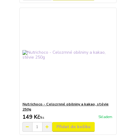
Nutrichoco - Celozrnné obilniny a kakao, stévie
250g
149 Kč
Skladem
/
ks
Přidat do košíku