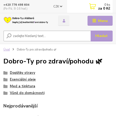
0
ks
+420 776 498 604
CZK
za
0 Kč
(Po-Pá, 8-16 hod.)
Menu
Hledat
Úvod
Dobro-Ty pro zdraví/pohodu 🌿
Dobro-Ty pro zdraví/pohodu 🌿
Doplňky stravy
Esenciální oleje
Med a tinktura
Vůně do domácnosti
Nejprodávanější