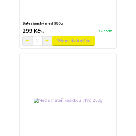
Salesiánský med 950g
299 Kč
skladem
/
ks
Přidat do košíku