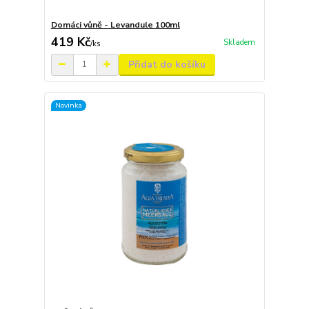
Domáci vůně - Levandule 100ml
419 Kč
Skladem
/
ks
Přidat do košíku
Novinka