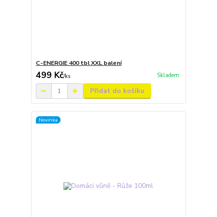
C-ENERGIE 400 tbl XXL balení
499 Kč
Skladem
/
ks
Přidat do košíku
Novinka