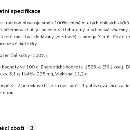
tní specifikace
 tradition obsahuje směs 100% jemně mletých obilných klíčků be
 příjemnou chuť, je snadno vstřebatelný a uchovává všechny pří
y, které musí být dodávány ve stravě) a omega 3 a 6. Proto i
ncouzské dietetiky.
 pšeničné klíčky (100%).
hodnoty ve 100 g: Energetická hodnota: 1523 kJ (361 kcal), Bílk
uky: 8,1 g, Hořčík: 225 mg, Vláknina: 11,2 g.
dospělý - 2 polévkové lžíce za den; dítě - 1 polévková lžíce za 
eleninu.
jící zboží
3