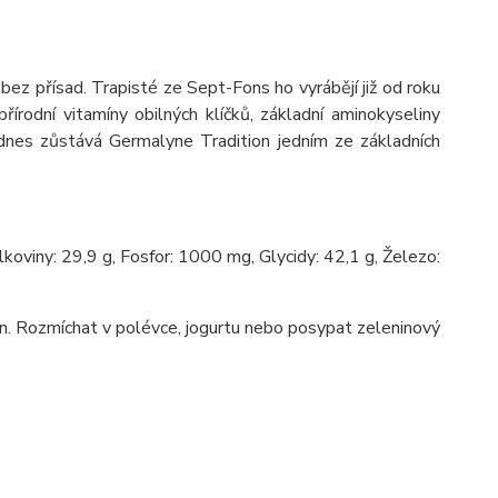
z přísad. Trapisté ze Sept-Fons ho vyrábějí již od roku
rodní vitamíny obilných klíčků, základní aminokyseliny
 dnes zůstává Germalyne Tradition jedním ze základních
oviny: 29,9 g, Fosfor: 1000 mg, Glycidy: 42,1 g, Železo:
den. Rozmíchat v polévce, jogurtu nebo posypat zeleninový