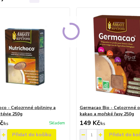
oco - Celozrnné obilniny a
Germacao Bio - Celozrnné ob
stévie 250g
kakao a mořské řasy 250g
č
149 Kč
Skladem
/
ks
/
ks
Přidat do košíku
Přidat do ko