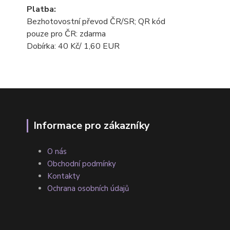
Platba:
Bezhotovostní převod ČR/SR; QR kód
pouze pro ČR: zdarma
Dobírka: 40 Kč/ 1,60 EUR
Informace pro zákazníky
O nás
Obchodní podmínky
Kontakty
Ochrana osobních údajů