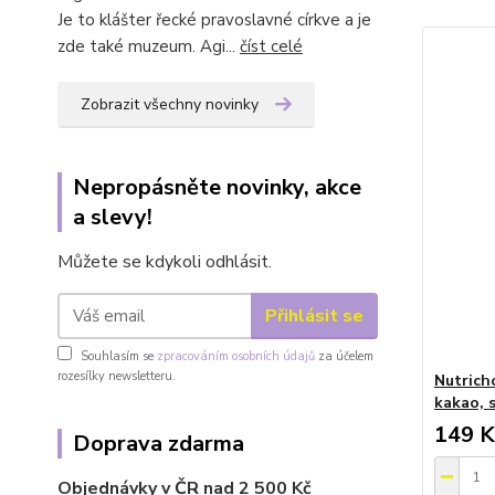
Je to klášter řecké pravoslavné církve a je
zde také muzeum. Agi...
číst celé
Zobrazit všechny novinky
Nepropásněte novinky, akce
a slevy!
Můžete se kdykoli odhlásit.
Přihlásit se
Souhlasím se
zpracováním osobních údajů
za účelem
rozesílky newsletteru.
Nutrich
kakao, 
149 K
Doprava zdarma
Objednávky v ČR nad 2 500 Kč