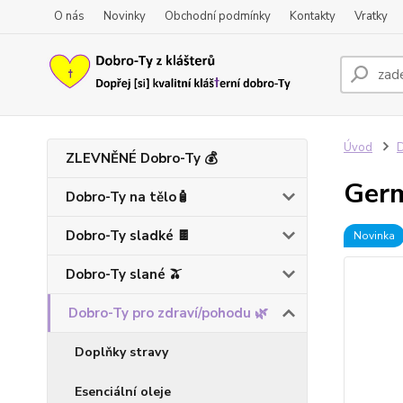
O nás
Novinky
Obchodní podmínky
Kontakty
Vratky
Úvod
D
ZLEVNĚNÉ Dobro-Ty 💰
Germ
Dobro-Ty na tělo🧴
Dobro-Ty sladké 🍫
Novinka
Dobro-Ty slané 🫒
Dobro-Ty pro zdraví/pohodu 🌿
Doplňky stravy
Esenciální oleje