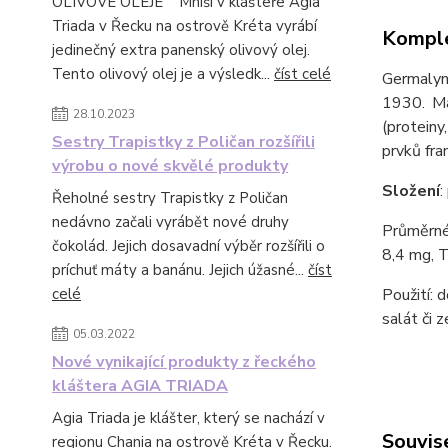
OLIVOVÉ OLEJE Mniši v klášteře Agia
Triada v Řecku na ostrově Kréta vyrábí
Komple
jedinečný extra panenský olivový olej.
Tento olivový olej je a výsledk...
číst celé
Germalyne
1930. Má
28.10.2023
(protein
Sestry Trapistky z Poličan rozšířili
prvků fra
výrobu o nové skvělé produkty
Složení
:
Řeholné sestry Trapistky z Poličan
nedávno začali vyrábět nové druhy
Průměrné 
čokolád. Jejich dosavadní výběr rozšířili o
8,4 mg, T
príchuť máty a banánu. Jejich úžasné...
číst
celé
Použití: 
salát či z
05.03.2022
Nové vynikající produkty z řeckého
kláštera AGIA TRIADA
Agia Triada je klášter, který se nachází v
Souvise
regionu Chania na ostrově Kréta v Řecku.