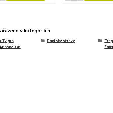
zařazeno v kategoriích
-Ty pro
Doplňky stravy
Trap
í/pohodu 🌿
Fon