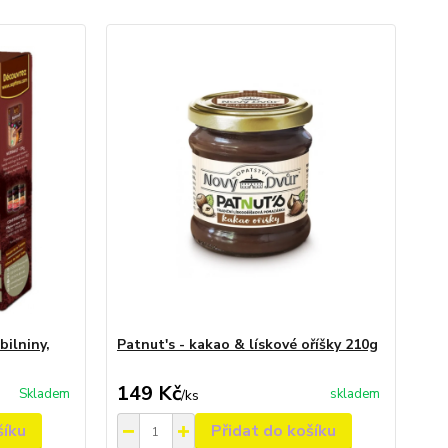
ilniny,
Patnut's - kakao & lískové oříšky 210g
149 Kč
Skladem
skladem
/
ks
šíku
Přidat do košíku