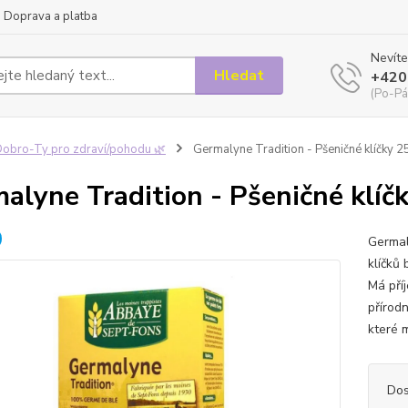
Doprava a platba
Nevíte
Hledat
+420
(Po-Pá
obro-Ty pro zdraví/pohodu 🌿
Germalyne Tradition - Pšeničné klíčky 
alyne Tradition - Pšeničné klíč
Germal
klíčků 
Má pří
přírodn
které m
Dos