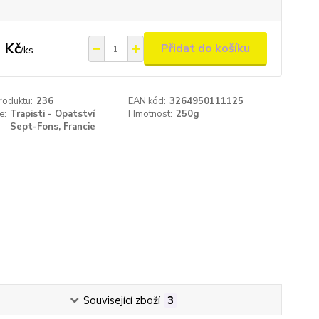
 Kč
Přidat do košíku
/
ks
roduktu:
236
EAN kód:
3264950111125
e:
Trapisti - Opatství
Hmotnost:
250g
Sept-Fons, Francie
Související zboží
3