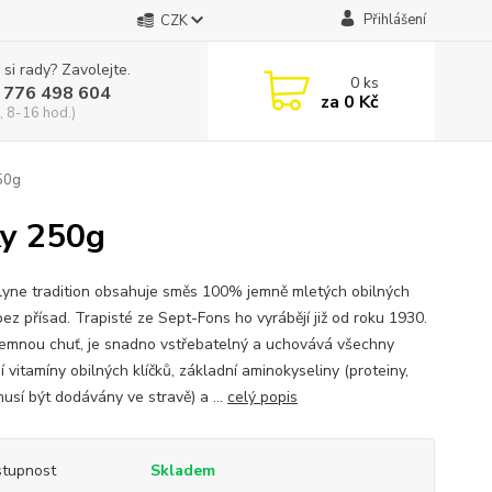
Přihlášení
CZK
 si rady? Zavolejte.
0
ks
 776 498 604
za
0 Kč
, 8-16 hod.)
250g
ky 250g
yne tradition obsahuje směs 100% jemně mletých obilných
bez přísad. Trapisté ze Sept-Fons ho vyrábějí již od roku 1930.
jemnou chuť, je snadno vstřebatelný a uchovává všechny
í vitamíny obilných klíčků, základní aminokyseliny (proteiny,
usí být dodávány ve stravě) a ...
celý popis
tupnost
Skladem