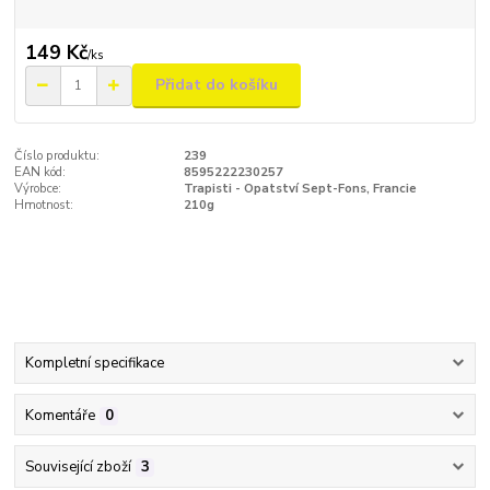
149 Kč
/
ks
Přidat do košíku
Číslo produktu:
239
EAN kód:
8595222230257
Výrobce:
Trapisti - Opatství Sept-Fons, Francie
Hmotnost:
210g
Kompletní specifikace
Komentáře
0
Související zboží
3