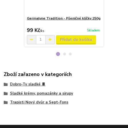
Germalyne Tradition - Pšeničné klíčky 250g
Nutrichoco -
stévie 250g
99 Kč
149 Kč
Skladem
/
ks
/
ks
Přidat do košíku
Zboží zařazeno v kategoriích
Dobro-Ty sladké 🍫
Sladké krémy, pomazánky a sirupy
Trapisti Nový dvůr a Sept-Fons