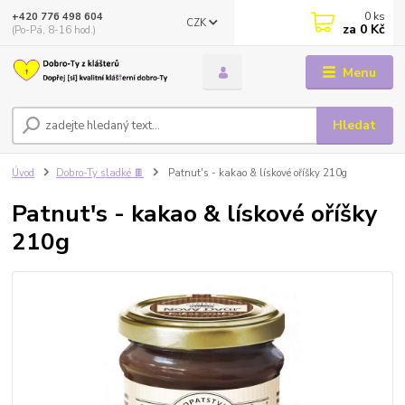
0
ks
+420 776 498 604
CZK
za
0 Kč
(Po-Pá, 8-16 hod.)
Menu
Hledat
Úvod
Dobro-Ty sladké 🍫
Patnut's - kakao & lískové oříšky 210g
Patnut's - kakao & lískové oříšky
210g