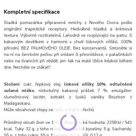
Kompletní specifikace
Sladká pomazánka připravená mnichy z Nového Dvora podle
originální trapistické receptury. Hedvábně hladká a krémová
textura. Výborně roztíratelná. Lahodně se rozplývající na patru. S
kakaovým dovětkem v harmonii s chutí lískových oříšků. 100%
přírodní. BEZ PALMOVÉHO OLEJE. Bez konzervantů. Smlsněte si
na ní na čerstvém pečivu při snídani či přesnídávce, v palačinkách
nebo na lívancích při obědě, jen tak na malé lžičce kdykoli během
dne. Necháte se zlákat?
Složení
: cukr, řepkový olej,
lískové oříšky 16%
,
odtučněné
sušené mléko
, nízkotučný kakaový prášek 7 %, emulgátor:
slunečnicový lecitin, extrakt z lusků vanilky Bourbon z
Madagaskaru.
Může obsahovat stopy sezamu a jiných ořechů.
Průměrný obsah živin ve 100 g: Energetická hodnota: 2258 kJ / 541
kcal. Tuky: 32 g, z toho nasycené mastné kyseliny: 5 g. Sacharidy:
55 g, z toho cukry: 55 g. Bílkoviny: 8,3 g. Sůl: 0,12 g.