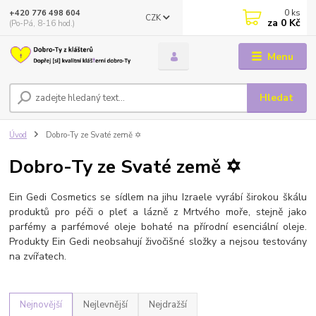
0
ks
+420 776 498 604
CZK
za
0 Kč
(Po-Pá, 8-16 hod.)
Menu
Hledat
Úvod
Dobro-Ty ze Svaté země ✡️
Dobro-Ty ze Svaté země ✡️
Ein Gedi Cosmetics se sídlem na jihu Izraele vyrábí širokou škálu
produktů pro péči o pleť a lázně z Mrtvého moře, stejně jako
parfémy a parfémové oleje bohaté na přírodní esenciální oleje.
Produkty Ein Gedi neobsahují živočišné složky a nejsou testovány
na zvířatech.
Nejnovější
Nejlevnější
Nejdražší