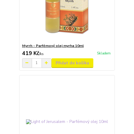
Myrrh - Parfémový olej myrha 10ml
419 Kč
Skladem
/
ks
Přidat do košíku