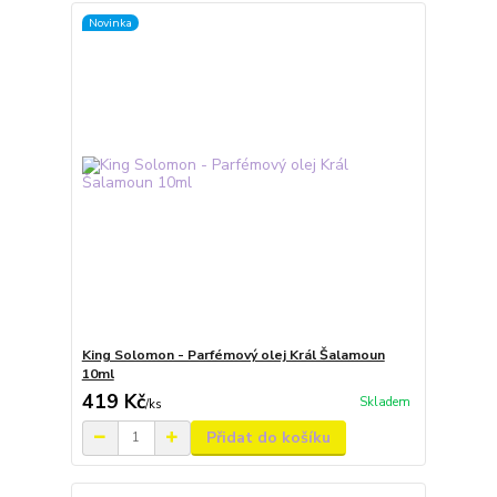
Novinka
King Solomon - Parfémový olej Král Šalamoun
10ml
419 Kč
Skladem
/
ks
Přidat do košíku