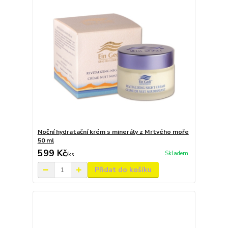
Noční hydratační krém s minerály z Mrtvého moře
50 ml
599 Kč
Skladem
/
ks
Přidat do košíku