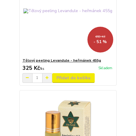
659 Kč
- 51 %
Tělový peeling Levandule - heřmánek 455g
325 Kč
Skladem
/
ks
Přidat do košíku