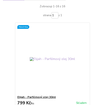
Zobrazuji 1-16 z 16
strana
z 1
Novinka
Elijah - Parfémový olej 30ml
799 Kč
Skladem
/
ks