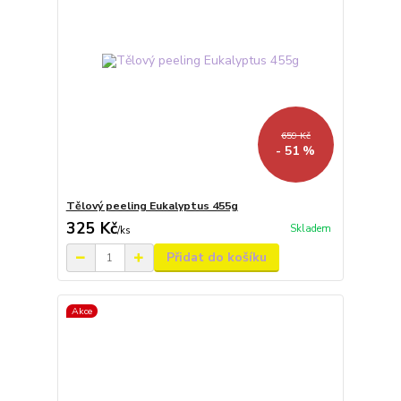
659 Kč
- 51 %
Tělový peeling Eukalyptus 455g
325 Kč
Skladem
/
ks
Přidat do košíku
Akce