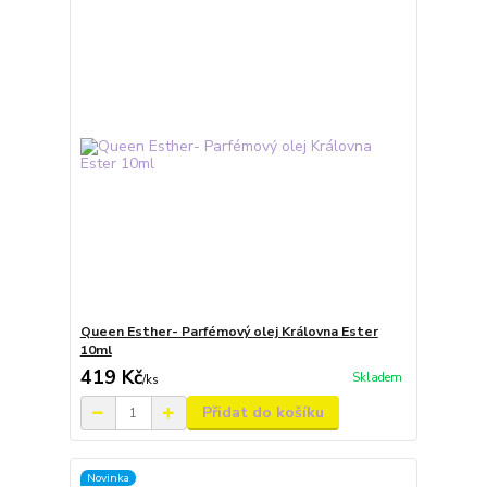
Queen Esther- Parfémový olej Královna Ester
10ml
419 Kč
Skladem
/
ks
Přidat do košíku
Novinka