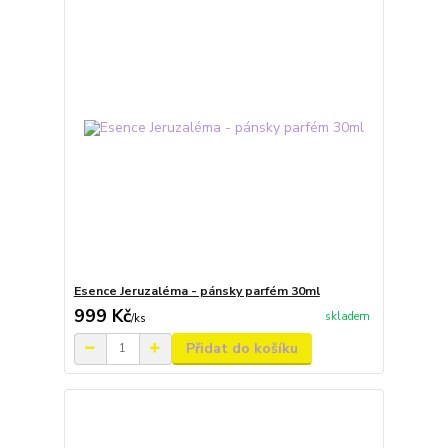
Esence Jeruzaléma - pánsky parfém 30ml
999 Kč
skladem
/
ks
Přidat do košíku