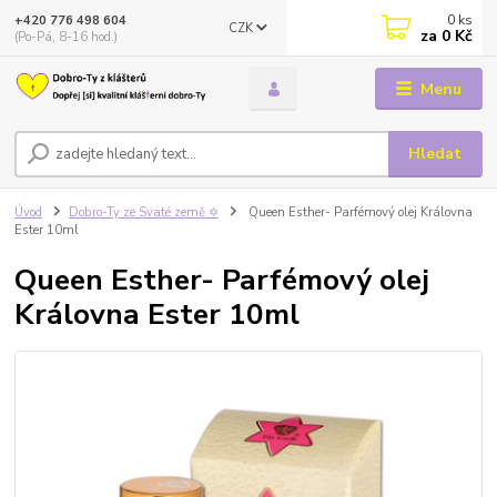
0
ks
+420 776 498 604
CZK
za
0 Kč
(Po-Pá, 8-16 hod.)
Menu
Hledat
Úvod
Dobro-Ty ze Svaté země ✡️
Queen Esther- Parfémový olej Královna
Ester 10ml
Queen Esther- Parfémový olej
Královna Ester 10ml