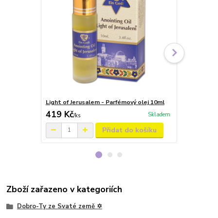
Light of Jerusalem - Parfémový olej 10ml
Rose of Shar
419 Kč
419 Kč
Skladem
/
ks
/
ks
Přidat do košíku
Zboží zařazeno v kategoriích
Dobro-Ty ze Svaté země ✡️