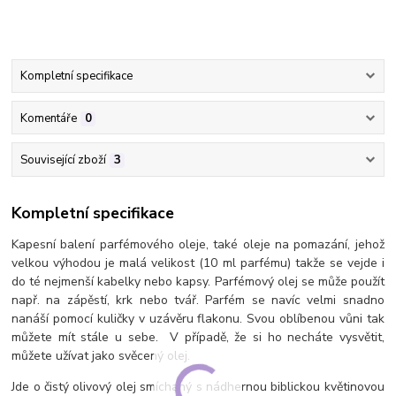
Kompletní specifikace
Komentáře
0
Související zboží
3
Kompletní specifikace
Kapesní balení parfémového oleje, také oleje na pomazání, jehož
velkou výhodou je malá velikost (10 ml parfému) takže se vejde i
do té nejmenší kabelky nebo kapsy. Parfémový olej se může použít
např. na zápěstí, krk nebo tvář. Parfém se navíc velmi snadno
nanáší pomocí kuličky v uzávěru flakonu. Svou oblíbenou vůni tak
můžete mít stále u sebe. V případě, že si ho necháte vysvětit,
můžete užívat jako svěcený olej.
Jde o čistý olivový olej smíchaný s nádhernou biblickou květinovou