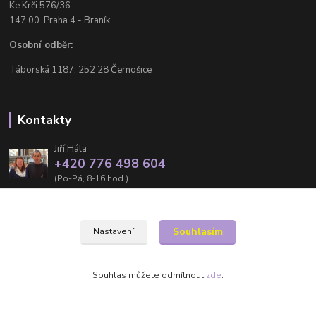
Ke Krči 576/36
147 00 Praha 4 - Braník
Osobní odběr:
Táborská 1187, 252 28 Černošice
Kontakty
Jiří Hála
+420 776 498 604
(Po-Pá, 8-16 hod.)
info@dobrotyzklasteru.cz
Souhlasím
Nastavení
Souhlas můžete odmítnout
zde
.
Vytvořeno na
Eshop-rychle.cz