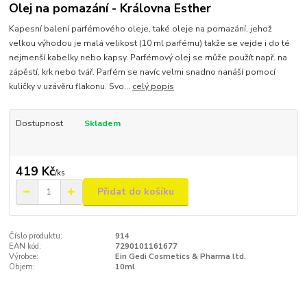
Olej na pomazání - Královna Esther
Kapesní balení parfémového oleje, také oleje na pomazání, jehož
velkou výhodou je malá velikost (10 ml parfému) takže se vejde i do té
nejmenší kabelky nebo kapsy. Parfémový olej se může použít např. na
zápěstí, krk nebo tvář. Parfém se navíc velmi snadno nanáší pomocí
kuličky v uzávěru flakonu. Svo...
celý popis
Dostupnost
Skladem
419 Kč
/
ks
Přidat do košíku
Číslo produktu:
914
EAN kód:
7290101161677
Výrobce:
Ein Gedi Cosmetics & Pharma ltd.
Objem:
10ml