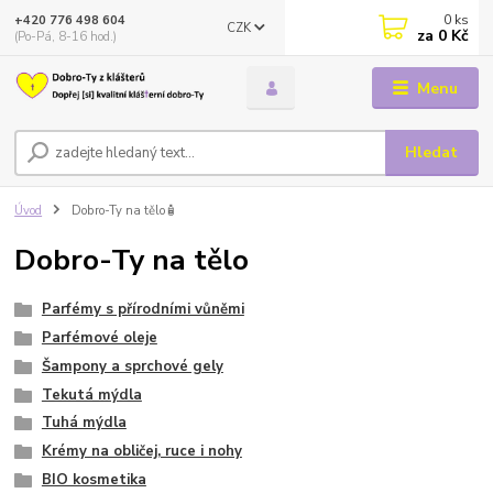
0
ks
+420 776 498 604
CZK
za
0 Kč
(Po-Pá, 8-16 hod.)
Menu
Hledat
Úvod
Dobro-Ty na tělo🧴
Dobro-Ty na tělo
Parfémy s přírodními vůněmi
Parfémové oleje
Šampony a sprchové gely
Tekutá mýdla
Tuhá mýdla
Krémy na obličej, ruce i nohy
BIO kosmetika