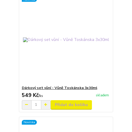
Dárkový set vůní - Vůně Toskánska 3x30ml
549 Kč
skladem
/
ks
Přidat do košíku
Novinka