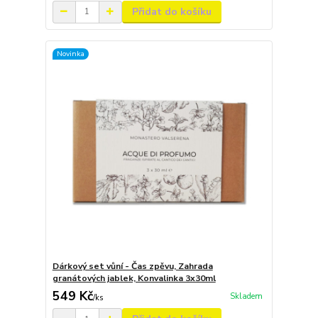
Přidat do košíku
Novinka
Dárkový set vůní - Čas zpěvu, Zahrada
granátových jablek, Konvalinka 3x30ml
549 Kč
Skladem
/
ks