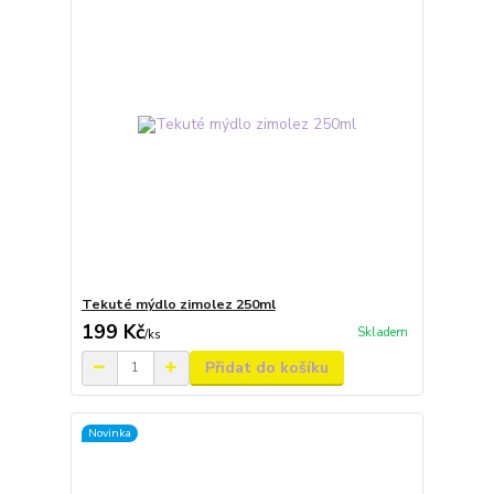
Tekuté mýdlo zimolez 250ml
199 Kč
Skladem
/
ks
Přidat do košíku
Novinka