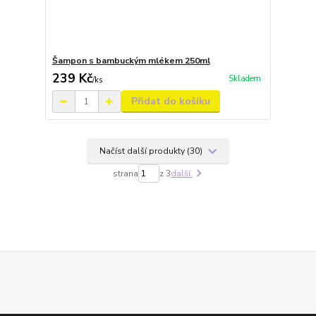
Šampon s bambuckým mlékem 250ml
239 Kč
Skladem
/
ks
Přidat do košíku
Načíst další produkty (30)
strana
z 3
další