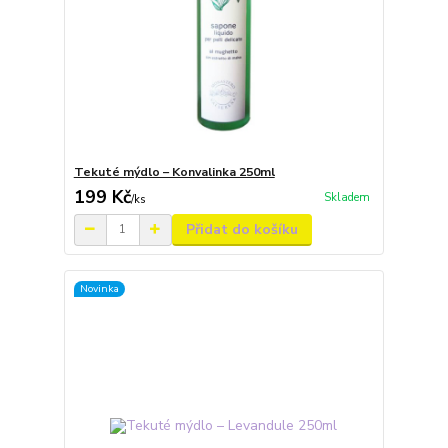
Tekuté mýdlo – Konvalinka 250ml
199 Kč
Skladem
/
ks
Přidat do košíku
Novinka