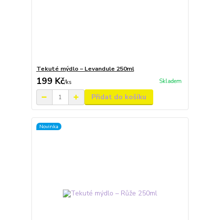
Tekuté mýdlo – Levandule 250ml
199 Kč
Skladem
/
ks
Přidat do košíku
Novinka