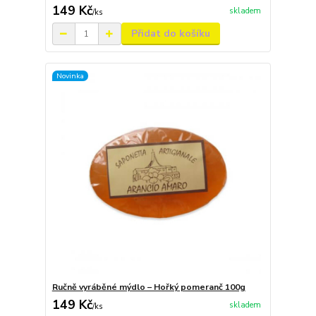
149 Kč
skladem
/
ks
Přidat do košíku
Novinka
Ručně vyráběné mýdlo – Hořký pomeranč 100g
149 Kč
skladem
/
ks