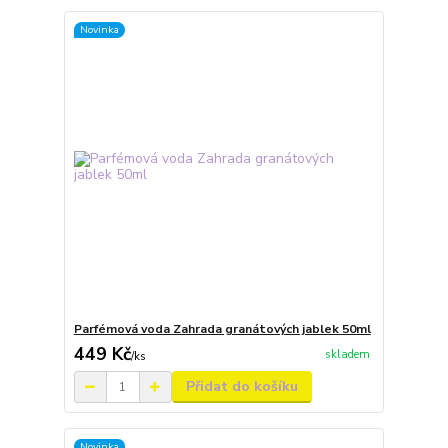
Novinka
Parfémová voda Zahrada granátových jablek 50ml
449 Kč
skladem
/
ks
Přidat do košíku
Novinka