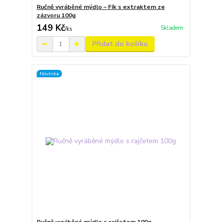
Ručně vyráběné mýdlo – Fík s extraktem ze
zázvoru 100g
149 Kč
Skladem
/
ks
Přidat do košíku
Novinka
Ručně vyráběné mýdlo s rajčetem 100g