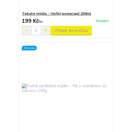
Tekuté mýdlo - Hořký pomeranč 250ml
199 Kč
Skladem
/
ks
Přidat do košíku
Novinka