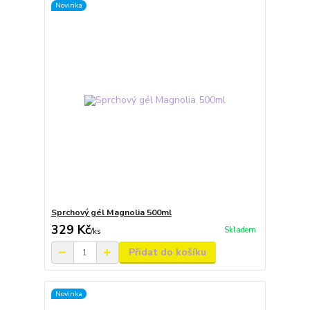
Novinka
Sprchový gél Magnolia 500ml
329 Kč
Skladem
/
ks
Přidat do košíku
Novinka