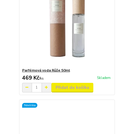
Parfémová voda Růže 50ml
469 Kč
Skladem
/
ks
Přidat do košíku
Novinka