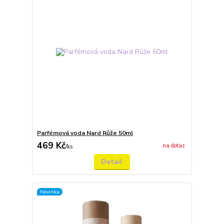
Parfémová voda Nard Růže 50ml
469 Kč
na dotaz
/
ks
Detail
Novinka