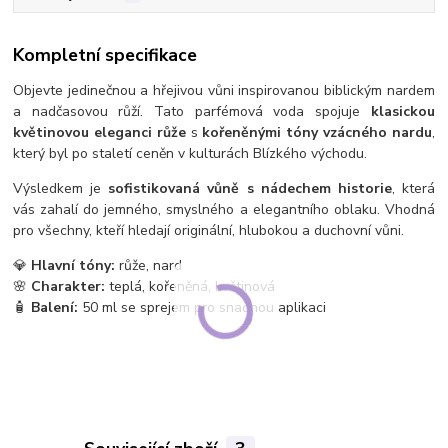
Kompletní specifikace
Objevte jedinečnou a hřejivou vůni inspirovanou biblickým nardem
a nadčasovou růží. Tato parfémová voda spojuje
klasickou
květinovou eleganci růže
s
kořeněnými tóny vzácného nardu
,
který byl po staletí ceněn v kulturách Blízkého východu.
Výsledkem je
sofistikovaná vůně s nádechem historie
, která
vás zahalí do jemného, smyslného a elegantního oblaku. Vhodná
pro všechny, kteří hledají originální, hlubokou a duchovní vůni.
💎
Hlavní tóny:
růže, nard
🌸
Charakter:
teplá, kořeněná, květinová
🧴
Balení:
50 ml se sprejem pro snadnou aplikaci