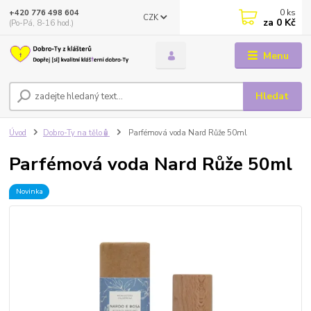
0
ks
+420 776 498 604
CZK
za
0 Kč
(Po-Pá, 8-16 hod.)
Menu
Hledat
Úvod
Dobro-Ty na tělo🧴
Parfémová voda Nard Růže 50ml
Parfémová voda Nard Růže 50ml
Novinka