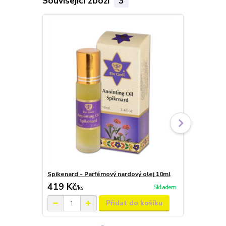
Související zboží
3
Novinka
Spikenard - Parfémový nardový olej 10ml
Parfémová 
419 Kč
449 Kč
Skladem
/
ks
/
ks
Přidat do košíku