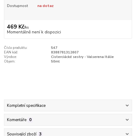
Dostupnost
na dotaz
469 Kč
/
ks
Momentálně není k dispozici
Číslo produktu:
547
EAN kód:
8388781312607
Výrobce:
Cisterciácké sestry - Valserena Itálie
Objem:
50ml
Kompletní specifikace
Komentáře
0
Související zboží
3