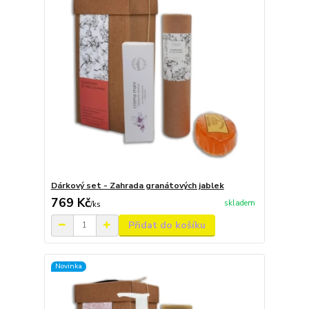
Dárkový set - Zahrada granátových jablek
769 Kč
skladem
/
ks
Přidat do košíku
Novinka