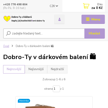
0
ks
+420 776 498 604
CZK
za
0 Kč
(Po-Pá, 8-16 hod.)
Menu
Hledat
Úvod
Dobro-Ty v dárkovém balení 🛍️
Dobro-Ty v dárkovém balení 🛍️
Nejnovější
Nejlevnější
Nejdražší
Zobrazuji 1-6 z 6
strana
z 1
Novinka