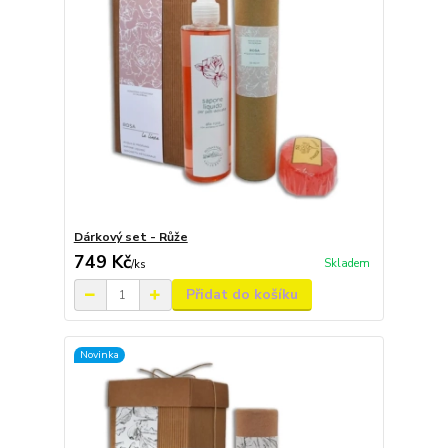
Dárkový set - Růže
749 Kč
Skladem
/
ks
Přidat do košíku
Novinka