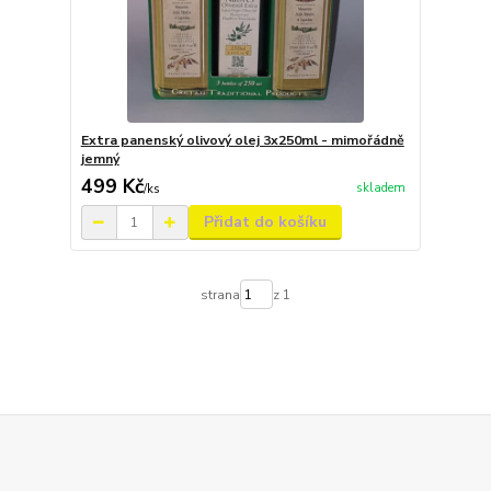
Extra panenský olivový olej 3x250ml - mimořádně
jemný
499 Kč
skladem
/
ks
Přidat do košíku
strana
z 1