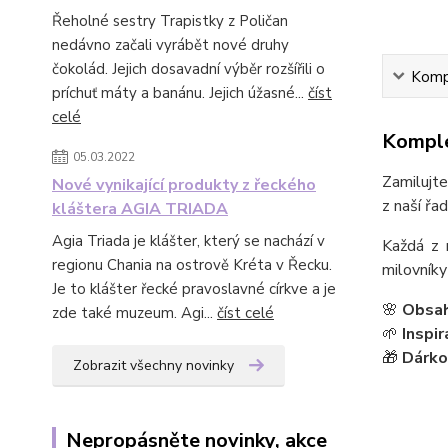
Řeholné sestry Trapistky z Poličan
nedávno začali vyrábět nové druhy
čokolád. Jejich dosavadní výběr rozšířili o
Kompl
príchuť máty a banánu. Jejich úžasné...
číst
celé
Komple
05.03.2022
Zamilujte
Nové vynikající produkty z řeckého
z naší řa
kláštera AGIA TRIADA
Agia Triada je klášter, který se nachází v
Každá z 
regionu Chania na ostrově Kréta v Řecku.
milovníky
Je to klášter řecké pravoslavné církve a je
🌸
Obsah
zde také muzeum. Agi...
číst celé
🌱
Inspi
🎁
Dárko
Zobrazit všechny novinky
Nepropásněte novinky, akce