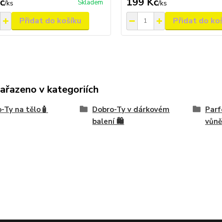
č
199 Kč
Skladem
/
ks
/
ks
Přidat do košíku
Přidat do ko
zařazeno v kategoriích
-Ty na tělo🧴
Dobro-Ty v dárkovém
Parf
balení 🛍️
vůn