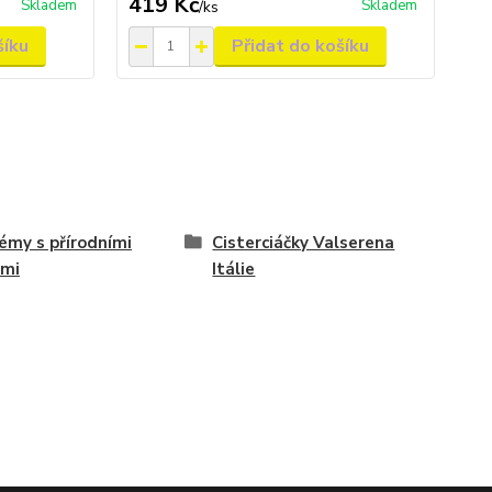
419 Kč
Skladem
Skladem
/
ks
šíku
Přidat do košíku
émy s přírodními
Cisterciáčky Valserena
ěmi
Itálie