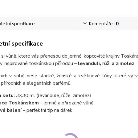
etní specifikace
Komentáře
0
tní specifikace
 si vůně, které vás přenesou do jemné, kopcovité krajiny Toskán
dy inspirované toskánskou přírodou –
levanduli, růži a zimolez
.
nich v sobě nese sladké, ženské a květinové tóny, které vytvář
 přírodních a elegantních parfémů.
 setu:
3×30 ml (levandule, růže, zimolez)
race Toskánskem
– jemné a přirozené vůně
vé balení
– perfektní tip na dárek