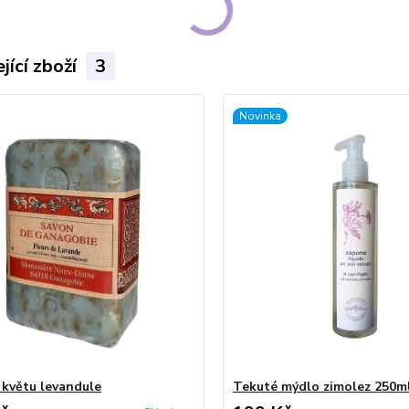
jící zboží
3
Novinka
 květu levandule
Tekuté mýdlo zimolez 250m