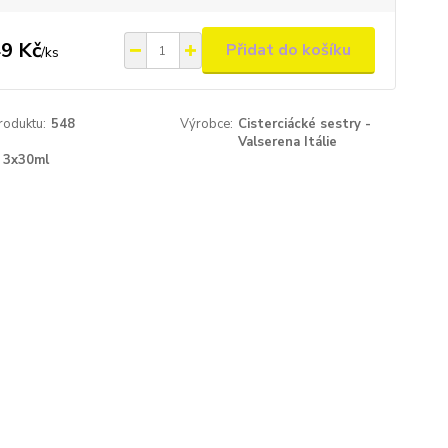
9 Kč
Přidat do košíku
/
ks
roduktu:
548
Výrobce:
Cisterciácké sestry -
Valserena Itálie
3x30ml