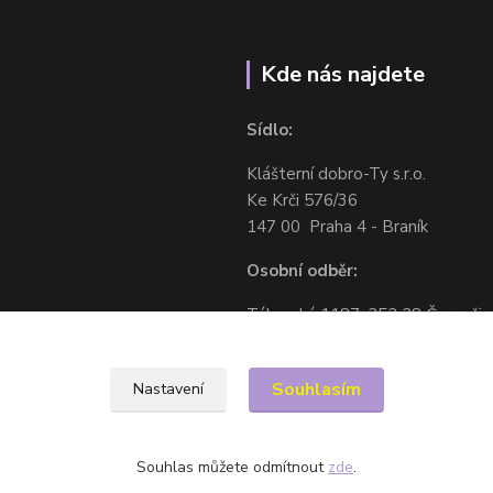
Kde nás najdete
Sídlo:
Klášterní dobro-Ty s.r.o.
Ke Krči 576/36
147 00 Praha 4 - Braník
Osobní odběr:
Táborská 1187, 252 28 Černošic
Souhlasím
Nastavení
Souhlas můžete odmítnout
zde
.