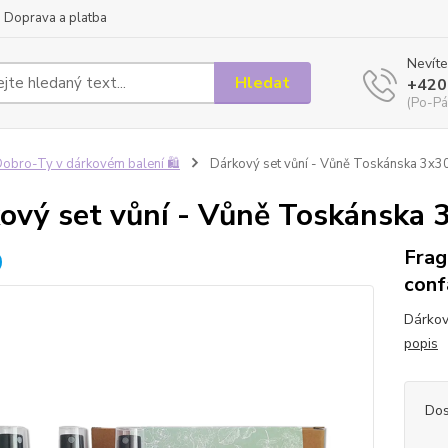
Doprava a platba
Nevíte
Hledat
+420
(Po-Pá
obro-Ty v dárkovém balení 🛍️
Dárkový set vůní - Vůně Toskánska 3x3
ový set vůní - Vůně Toskánska
Frag
conf
Dárkov
popis
Dos