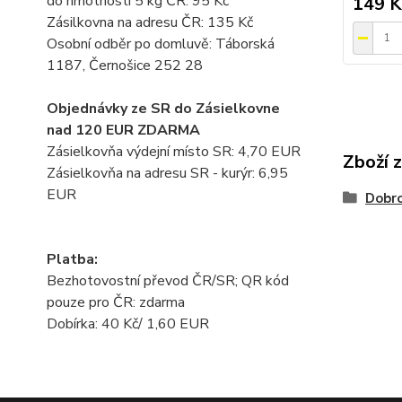
do hmotnosti 5 kg ČR: 95 Kč
149 K
Zásilkovna na adresu ČR: 135 Kč
Osobní odběr po domluvě: Táborská
1187, Černošice 252 28
Objednávky ze SR do Zásielkovne
nad 120 EUR ZDARMA
Zásielkovňa výdejní místo SR: 4,70 EUR
Zboží 
Zásielkovňa na adresu SR - kurýr: 6,95
EUR
Dobro
Platba:
Bezhotovostní převod ČR/SR; QR kód
pouze pro ČR: zdarma
Dobírka: 40 Kč/ 1,60 EUR