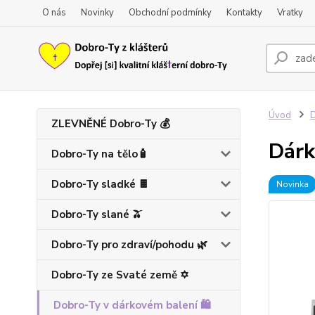
O nás
Novinky
Obchodní podmínky
Kontakty
Vratky
Úvod
D
ZLEVNĚNÉ Dobro-Ty 💰
Dárk
Dobro-Ty na tělo🧴
Dobro-Ty sladké 🍫
Novinka
Dobro-Ty slané 🫒
Dobro-Ty pro zdraví/pohodu 🌿
Dobro-Ty ze Svaté země ✡️
Dobro-Ty v dárkovém balení 🛍️