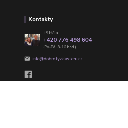
Kontakty
Jiří Hála
+420 776 498 604
(Po-Pá, 8-16 hod.)
info@dobrotyzklasteru.cz
e
Vytvořeno na
Eshop-rychle.cz