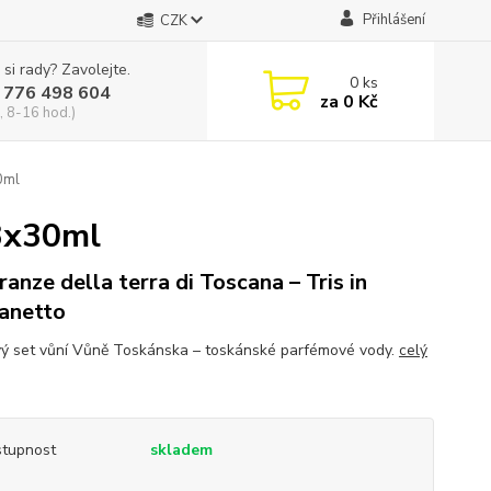
Přihlášení
CZK
 si rady? Zavolejte.
0
ks
 776 498 604
za
0 Kč
, 8-16 hod.)
0ml
 3x30ml
ranze della terra di Toscana – Tris in
anetto
ý set vůní Vůně Toskánska – toskánské parfémové vody.
celý
tupnost
skladem