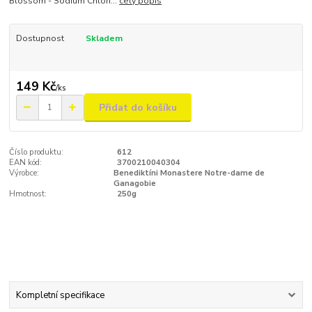
Blossom - Sodium Chlori...
celý popis
Dostupnost
Skladem
149 Kč
/
ks
Přidat do košíku
Číslo produktu:
612
EAN kód:
3700210040304
Výrobce:
Benediktíni Monastere Notre-dame de
Ganagobie
Hmotnost:
250g
Kompletní specifikace