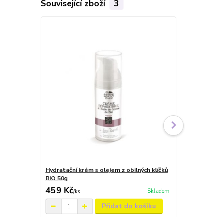
Související zboží
3
Hydratační krém s olejem z obilných klíčků
Krém na obli
BIO 50g
50ml
459 Kč
359 Kč
Skladem
/
ks
/
ks
Přidat do košíku