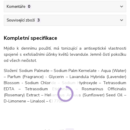
Komentáře
0
Související zboží
3
Kompletní specifikace
Mýdlo k dennímu použití, má tonizující a antiseptické vlastnosti
spojené s exfoliačními účinky květů levandule. Jemně čistí pokožku
od všech nečistot.
Složení: Sodium Palmate – Sodium Palm Kernelate - Aqua (Water)
– Parfum (Fragrance) - Glycerin – Lavandula Hybrida (Lavender)
Blossom - Sodium Chloride – Sodium Hydroxyde – Tetrasodium
EDTA – Tetrasodium Etidronate – Rosmarinus Officinalis
(Rosemary) Extract – Helianthus Annuus (Sunflower) Seed Oil –
D-Limonene – Linalool – CI 77007.