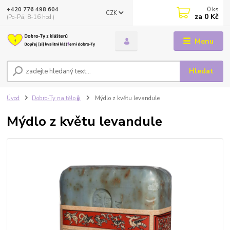
0
ks
+420 776 498 604
CZK
za
0 Kč
(Po-Pá, 8-16 hod.)
Menu
Hledat
Úvod
Dobro-Ty na tělo🧴
Mýdlo z květu levandule
Mýdlo z květu levandule