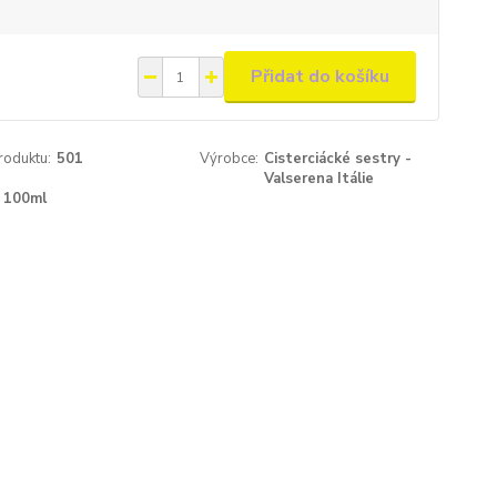
Přidat do košíku
roduktu:
501
Výrobce:
Cisterciácké sestry -
Valserena Itálie
100ml