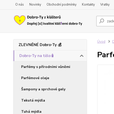
O nás
Novinky
Obchodní podmínky
Kontakty
Vratky
Úvod
D
ZLEVNĚNÉ Dobro-Ty 💰
Par
Dobro-Ty na tělo🧴
Parfémy s přírodními vůněmi
Parfémové oleje
Šampony a sprchové gely
Tekutá mýdla
Tuhá mýdla