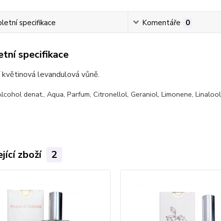
etní specifikace
Komentáře
0
tní specifikace
í květinová levandulová vůně.
Alcohol denat., Aqua, Parfum, Citronellol, Geraniol, Limonene, Linalool
jící zboží
2