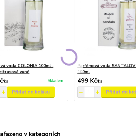
vá voda COLONIA 100ml -
Parfémová voda SANTALO
citrusová vuně
100ml
č
499 Kč
Skladem
/
ks
/
ks
Přidat do košíku
Přidat do ko
zařazeno v kategoriích