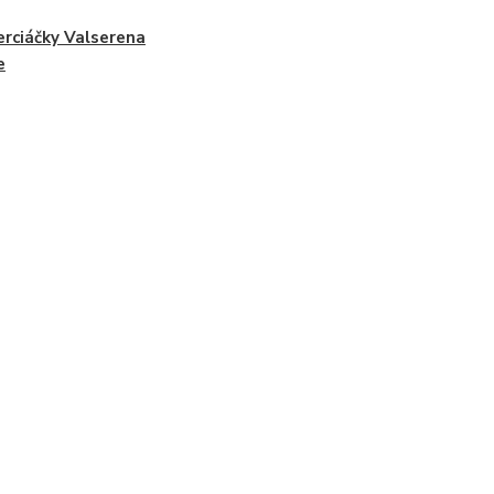
erciáčky Valserena
e