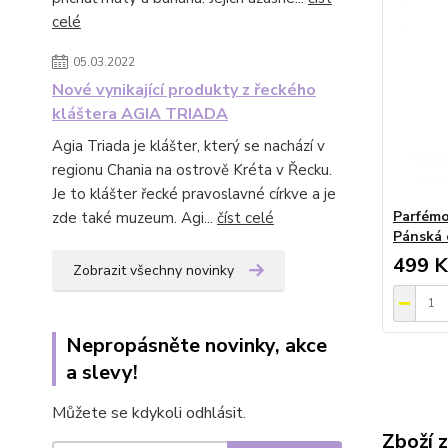
celé
05.03.2022
Nové vynikající produkty z řeckého
kláštera AGIA TRIADA
Agia Triada je klášter, který se nachází v
regionu Chania na ostrově Kréta v Řecku.
Je to klášter řecké pravoslavné církve a je
Parfémo
zde také muzeum. Agi...
číst celé
Pánská 
499 K
Zobrazit všechny novinky
Nepropásněte novinky, akce
a slevy!
Můžete se kdykoli odhlásit.
Zboží 