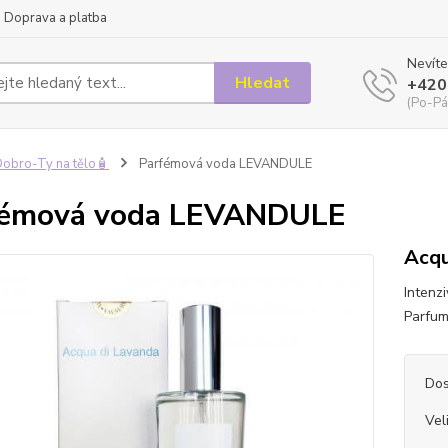
Doprava a platba
Nevíte
Hledat
+420
(Po-Pá
obro-Ty na tělo🧴
Parfémová voda LEVANDULE
fémová voda LEVANDULE
Acqu
Intenz
Parfum,
Dos
Vel