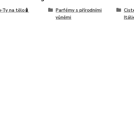
-Ty na tělo🧴
Parfémy s přírodními
Cist
vůněmi
Itáli