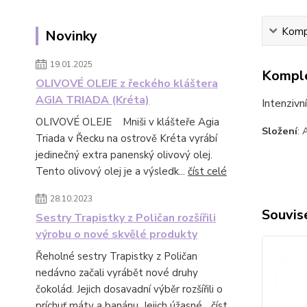
Kompl
Novinky
19.01.2025
Komple
OLIVOVÉ OLEJE z řeckého kláštera
AGIA TRIADA (Kréta)
Intenzivn
OLIVOVÉ OLEJE Mniši v klášteře Agia
Složení
: 
Triada v Řecku na ostrově Kréta vyrábí
jedinečný extra panenský olivový olej.
Tento olivový olej je a výsledk...
číst celé
28.10.2023
Souvise
Sestry Trapistky z Poličan rozšířili
výrobu o nové skvělé produkty
Řeholné sestry Trapistky z Poličan
nedávno začali vyrábět nové druhy
čokolád. Jejich dosavadní výběr rozšířili o
príchuť máty a banánu. Jejich úžasné...
číst