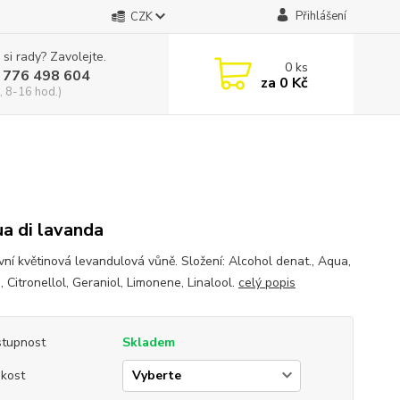
Přihlášení
CZK
 si rady? Zavolejte.
0
ks
 776 498 604
za
0 Kč
, 8-16 hod.)
a di lavanda
ivní květinová levandulová vůně. Složení: Alcohol denat., Aqua,
 Citronellol, Geraniol, Limonene, Linalool.
celý popis
tupnost
Skladem
ikost