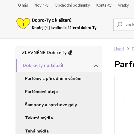
O nás
Novinky
Obchodní podmínky
Kontakty
Vratky
Úvod
D
ZLEVNĚNÉ Dobro-Ty 💰
Parf
Dobro-Ty na tělo🧴
Parfémy s přírodními vůněmi
Parfémové oleje
Šampony a sprchové gely
Tekutá mýdla
Tuhá mýdla