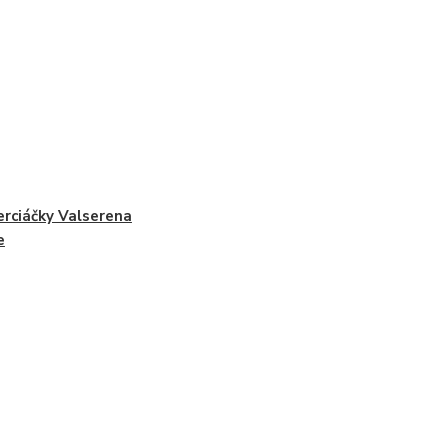
erciáčky Valserena
e