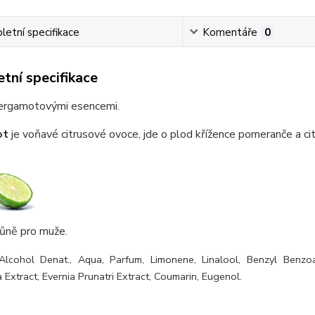
etní specifikace
Komentáře
0
tní specifikace
ergamotovými esencemi.
ot
je voňavé citrusové ovoce, jde o plod křížence pomeranče a citr
ůně pro muže.
Alcohol Denat., Aqua, Parfum, Limonene, Linalool, Benzyl Benzoate
 Extract, Evernia Prunatri Extract, Coumarin, Eugenol.