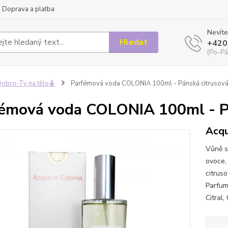
Doprava a platba
Nevíte
Hledat
+420
(Po-Pá
obro-Ty na tělo🧴
Parfémová voda COLONIA 100ml - Pánská citrusová
émová voda COLONIA 100ml - P
Acqu
Vůně s
ovoce, 
citrus
Parfum
Citral,