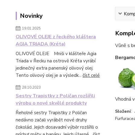
Kompl
Novinky
19.01.2025
Komple
OLIVOVÉ OLEJE z řeckého kláštera
AGIA TRIADA (Kréta)
Vůně s b
OLIVOVÉ OLEJE Mniši v klášteře Agia
Bergam
Triada v Řecku na ostrově Kréta vyrábí
jedinečný extra panenský olivový olej.
Tento olivový olej je a výsledk...
číst celé
28.10.2023
Sestry Trapistky z Poličan rozšířili
Vhodná v
výrobu o nové skvělé produkty
Složení
: 
Řeholné sestry Trapistky z Poličan
Furfuracea
nedávno začali vyrábět nové druhy
čokolád. Jejich dosavadní výběr rozšířili o
príchuť máty a banánu. Jejich úžasné...
číst