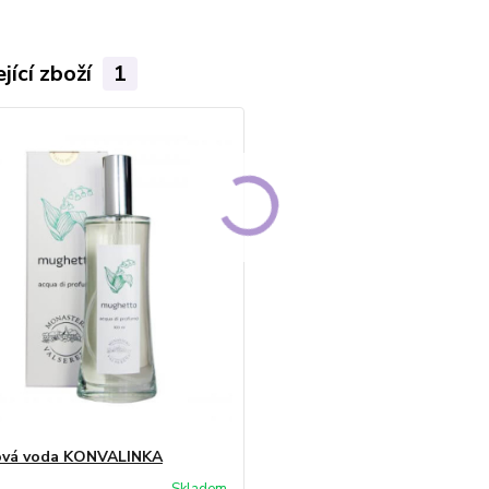
jící zboží
1
ová voda KONVALINKA