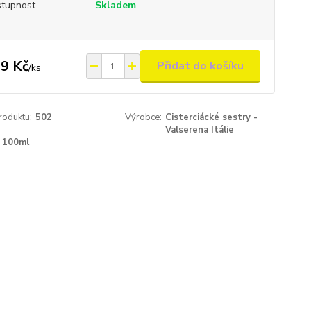
tupnost
Skladem
9 Kč
Přidat do košíku
/
ks
roduktu:
502
Výrobce:
Cisterciácké sestry -
Valserena Itálie
100ml