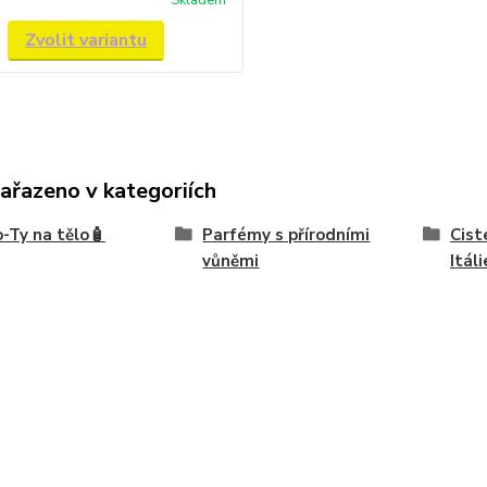
Skladem
Zvolit variantu
zařazeno v kategoriích
-Ty na tělo🧴
Parfémy s přírodními
Cist
vůněmi
Itáli