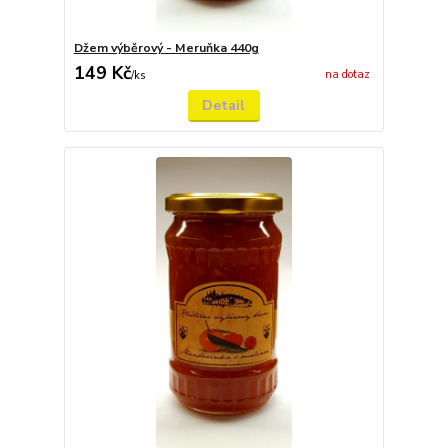
Džem výběrový - Meruňka 440g
149 Kč
na dotaz
/
ks
Detail