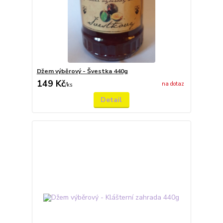
Džem výběrový - Švestka 440g
149 Kč
na dotaz
/
ks
Detail