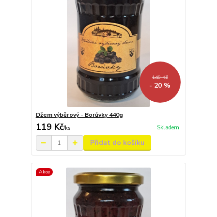
149 Kč
- 20 %
Džem výběrový - Borůvky 440g
119 Kč
Skladem
/
ks
Přidat do košíku
Akce