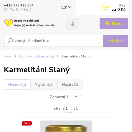
0
ks
+420 776 498 604
CZK
za
0 Kč
(Po-Pá, 8-16 hod.)
Menu
Hledat
Úvod
Dobro-Ty dle klášterů ⛪
Karmelitáni Slaný
Karmelitáni Slaný
Nejnovější
Nejlevnější
Nejdražší
Zobrazuji 1-11 z 11
strana
z 1
Akce