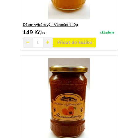
Džem výběrový - Vánoční 440g
149 Kč
skladem
/
ks
Přidat do košíku