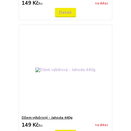
149 Kč
na dotaz
/
ks
Detail
Džem výběrový - Jahoda 440g
149 Kč
na dotaz
/
ks