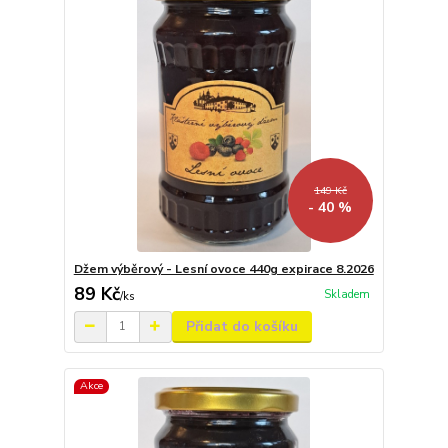
149 Kč
- 40 %
Džem výběrový - Lesní ovoce 440g expirace 8.2026
89 Kč
Skladem
/
ks
Přidat do košíku
Akce