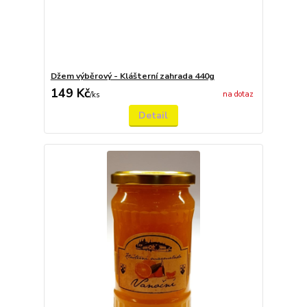
Džem výběrový - Klášterní zahrada 440g
149 Kč
na dotaz
/
ks
Detail