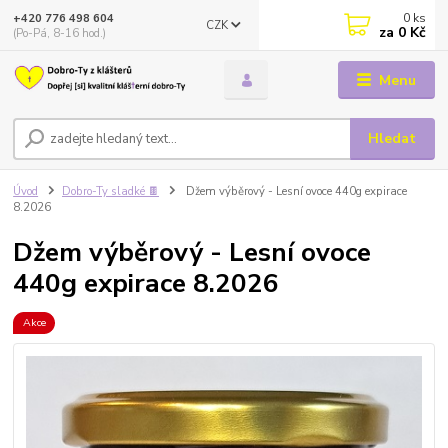
0
ks
+420 776 498 604
CZK
za
0 Kč
(Po-Pá, 8-16 hod.)
Menu
Hledat
Úvod
Dobro-Ty sladké 🍫
Džem výběrový - Lesní ovoce 440g expirace
8.2026
Džem výběrový - Lesní ovoce
440g expirace 8.2026
Akce