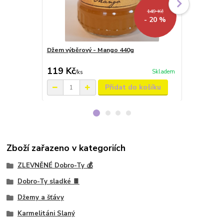
149 Kč
- 20 %
Džem výběrový - Mango 440g
Džem výběro
8.2026
119 Kč
89 Kč
Skladem
/
ks
/
ks
Přidat do košíku
Zboží zařazeno v kategoriích
ZLEVNĚNÉ Dobro-Ty 💰
Dobro-Ty sladké 🍫
Džemy a šťávy
Karmelitáni Slaný