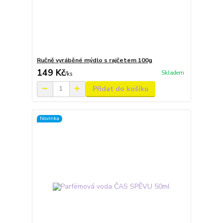
Ručně vyráběné mýdlo s rajčetem 100g
149 Kč
Skladem
/
ks
Přidat do košíku
Novinka