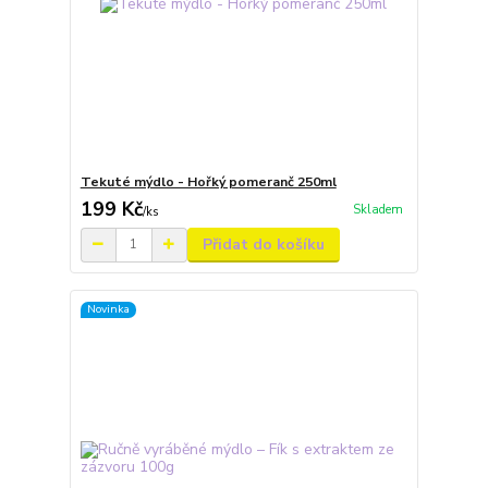
Tekuté mýdlo - Hořký pomeranč 250ml
199 Kč
Skladem
/
ks
Přidat do košíku
Novinka