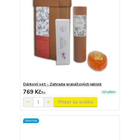
Dárkový set - Zahrada granátových jablek
769 Kč
skladem
/
ks
Přidat do košíku
Novinka