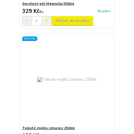
Sprchový gél Magnolia 500ml
329 Kč
Skladem
/
ks
Přidat do košíku
Novinka
Tekuté mýdlo zimolez 250ml