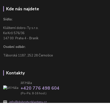
Kde nás najdete
Sídlo:
Klášterní dobro-Ty s.r.o.
Ke Krči 576/36
147 00 Praha 4 - Braník
Osobní odběr:
Táborská 1187, 252 28 Černošice
Kontakty
Jiří Hála
+420 776 498 604
(Po-Pá, 8-16 hod.)
info@dobrotyzklasteru.cz