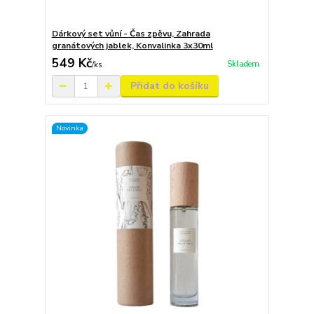
Dárkový set vůní - Čas zpěvu, Zahrada
granátových jablek, Konvalinka 3x30ml
549 Kč
Skladem
/
ks
Přidat do košíku
Novinka