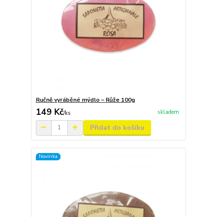
Ručně vyráběné mýdlo – Růže 100g
149 Kč
skladem
/
ks
Přidat do košíku
Novinka