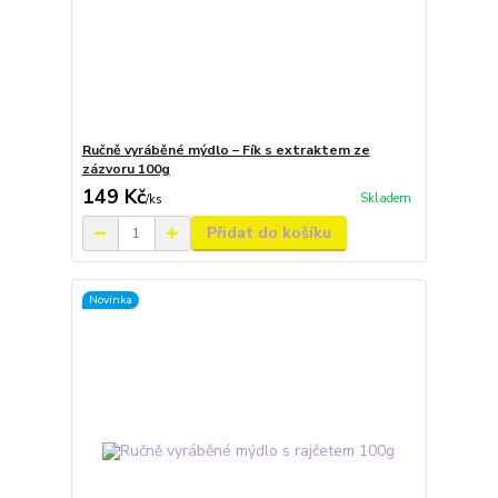
Ručně vyráběné mýdlo – Fík s extraktem ze
zázvoru 100g
149 Kč
Skladem
/
ks
Přidat do košíku
Novinka