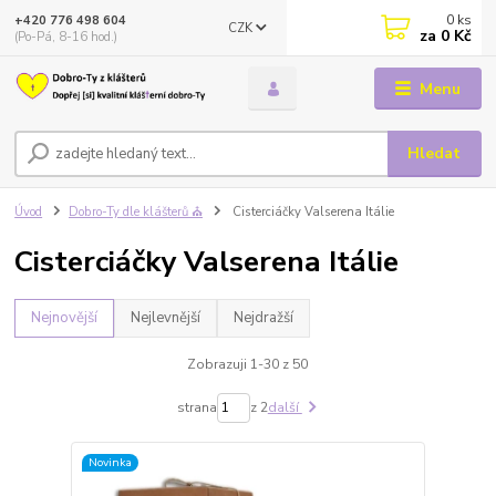
0
ks
+420 776 498 604
CZK
za
0 Kč
(Po-Pá, 8-16 hod.)
Menu
Hledat
Úvod
Dobro-Ty dle klášterů ⛪
Cisterciáčky Valserena Itálie
Cisterciáčky Valserena Itálie
Nejnovější
Nejlevnější
Nejdražší
Zobrazuji 1-30 z 50
strana
z 2
další
Novinka