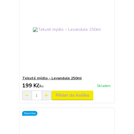
Tekuté mýdlo – Levandule 250ml
199 Kč
Skladem
/
ks
Přidat do košíku
Novinka