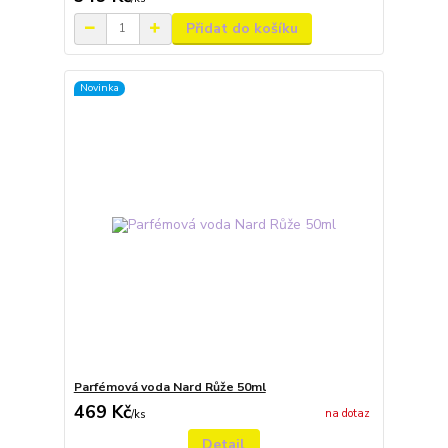
Přidat do košíku
Novinka
Parfémová voda Nard Růže 50ml
469 Kč
na dotaz
/
ks
Detail