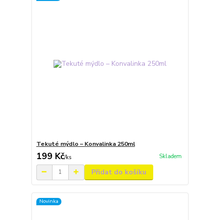
Tekuté mýdlo – Konvalinka 250ml
199 Kč
Skladem
/
ks
Přidat do košíku
Novinka