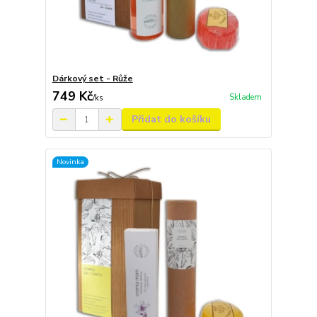
Dárkový set - Růže
749 Kč
Skladem
/
ks
Přidat do košíku
Novinka