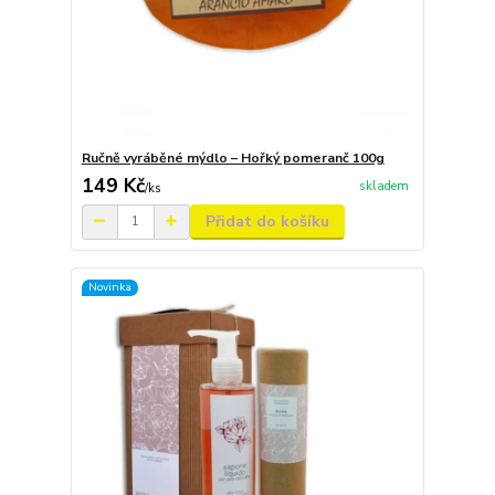
Ručně vyráběné mýdlo – Hořký pomeranč 100g
149 Kč
skladem
/
ks
Přidat do košíku
Novinka