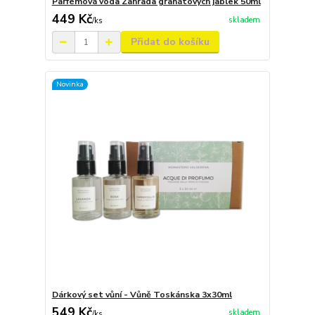
Parfémová voda Zahrada granátových jablek 50ml
449 Kč
skladem
/
ks
Přidat do košíku
Novinka
Dárkový set vůní - Vůně Toskánska 3x30ml
549 Kč
skladem
/
ks