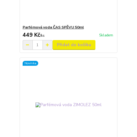
Parfémová voda ČAS SPĚVU 50ml
449 Kč
Skladem
/
ks
Přidat do košíku
Novinka