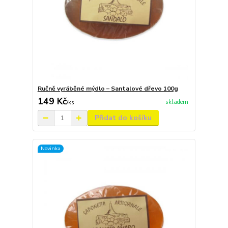
Ručně vyráběné mýdlo – Santalové dřevo 100g
149 Kč
skladem
/
ks
Přidat do košíku
Novinka