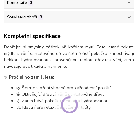
Komentáře
0
Související zboží
3
Kompletní specifikace
Dopřejte si smyslný zážitek při každém mytí. Toto jemné tekuté
mýdlo s vůní santalového dřeva šetrně čistí pokožku, zanechává ji
hebkou, hydratovanou a provoněnou teplou, dřevitou vůní, která
navozuje pocit klidu a harmonie.
✨
Proč si ho zamilujete:
🌿 Šetrné složení vhodné pro každodenní použití
🌸 Uklidňující dřevitá vůně santalového dřeva
💧 Zanechává pokožku jemnou a hydratovanou
🧘‍♀️ Ideální pro relaxační večerní rituály