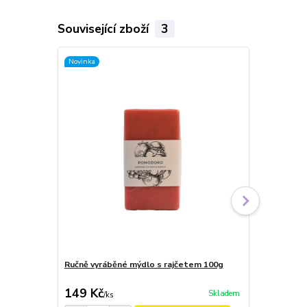
Související zboží
3
Novinka
Novinka
Ručně vyráběné mýdlo s rajčetem 100g
Ručně vyráb
zázvoru 100
149 Kč
149 Kč
Skladem
/
ks
/
ks