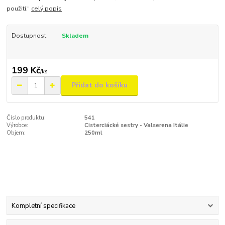
použití.“
celý popis
Dostupnost
Skladem
199 Kč
/
ks
Přidat do košíku
Číslo produktu:
541
Výrobce:
Cisterciácké sestry - Valserena Itálie
Objem:
250ml
Kompletní specifikace