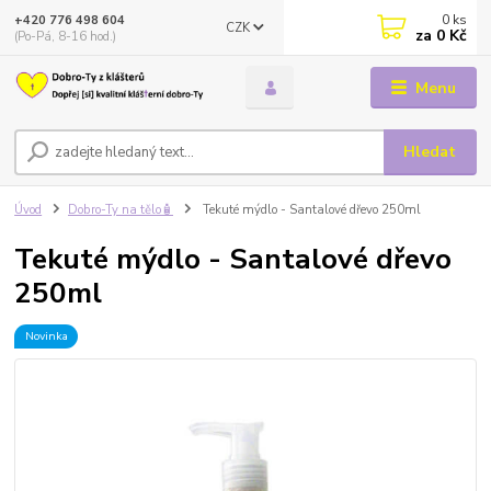
0
ks
+420 776 498 604
CZK
za
0 Kč
(Po-Pá, 8-16 hod.)
Menu
Hledat
Úvod
Dobro-Ty na tělo🧴
Tekuté mýdlo - Santalové dřevo 250ml
Tekuté mýdlo - Santalové dřevo
250ml
Novinka