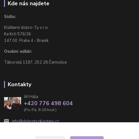
Kde nás najdete
Sídlo:
Klášterní dobro-Ty s.r.o.
Ke Krči 576/36
147 00 Praha 4 - Braník
Osobní odběr:
Táborská 1187, 252 28 Černošice
Kontakty
Jiří Hála
+420 776 498 604
(Po-Pá, 8-16 hod.)
info@dobrotyzklasteru.cz