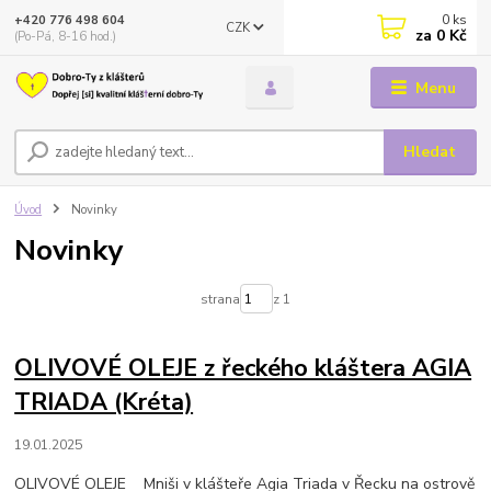
0
ks
+420 776 498 604
CZK
za
0 Kč
(Po-Pá, 8-16 hod.)
Menu
Hledat
Úvod
Novinky
Novinky
strana
z 1
OLIVOVÉ OLEJE z řeckého kláštera AGIA
TRIADA (Kréta)
19.01.2025
OLIVOVÉ OLEJE Mniši v klášteře Agia Triada v Řecku na ostrově