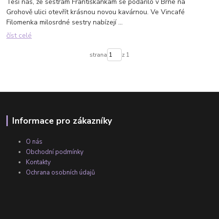
Teší nás, že sestrám Františkánkam se podařilo v Brne na
Grohově ulici otevřít krásnou novou kavárnou. Ve Vincafé
Filomenka milosrdné sestry nabízejí ...
číst celé
strana
z 1
Informace pro zákazníky
O nás
Obchodní podmínky
Kontakty
Ochrana osobních údajů