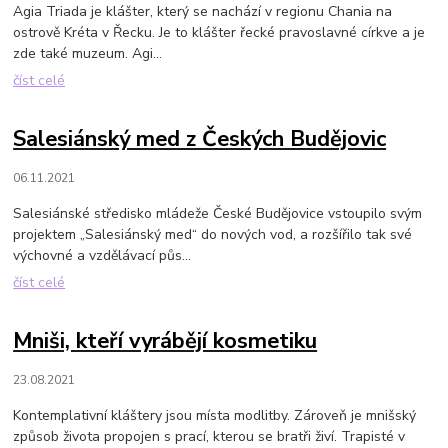
Agia Triada je klášter, který se nachází v regionu Chania na
ostrově Kréta v Řecku. Je to klášter řecké pravoslavné církve a je
zde také muzeum. Agi...
číst celé
Salesiánský med z Českých Budějovic
06.11.2021
Salesiánské středisko mládeže České Budějovice vstoupilo svým
projektem „Salesiánský med“ do nových vod, a rozšířilo tak své
výchovné a vzdělávací půs...
číst celé
Mniši, kteří vyrábějí kosmetiku
23.08.2021
Kontemplativní kláštery jsou místa modlitby. Zároveň je mnišský
způsob života propojen s prací, kterou se bratři živí. Trapisté v