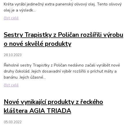
Kréta vyrábí jedinečný extra panenský olivový olej. Tento olivový
olej je a výsledk...
číst celé
Sestry Trapistky z Poličan rozšířili výrobu
o nové skvělé produkty
28.10.2023
Řeholné sestry Trapistky z Poličan nedávno začali vyrábět nové
druhy čokolád. Jejich dosavadní výběr rozšířili o príchuť máty a
banánu. Jejich úžasné...
číst celé
Nové vynikající produkty z řeckého
kláštera AGIA TRIADA
05.03.2022