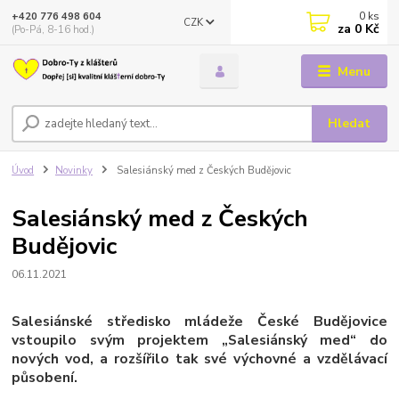
0
ks
+420 776 498 604
CZK
za
0 Kč
(Po-Pá, 8-16 hod.)
Menu
Hledat
Úvod
Novinky
Salesiánský med z Českých Budějovic
Salesiánský med z Českých
Budějovic
06.11.2021
Salesiánské středisko mládeže České Budějovice
vstoupilo svým projektem „Salesiánský med“ do
nových vod, a rozšířilo tak své výchovné a vzdělávací
působení.