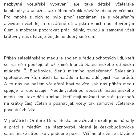
nezbytné včelařské vybavení, ale také dětské včelařské
kombinézy, a umožnit tak dětem několik návštěv přímo ve včelnici.
Pro mnohé z nich to bylo první seznámení se s včelařením
a životem včel. Jejich rozzářené oči a jiskra v nich nad otevřeným
úlem s možností pozorovat práci dělnic, trubců a samotné včelí
královny nás utvrzuje, že jdeme dobrý směrem.
Příběh salesiánského medu je spojen s řadou ochotných lidí, kteří
se na něm podílejí, ať už zaměstnanců Salesiánského střediska
mládeže Č. Budějovice, členů místního společenství Salesiánů
spolupracovníků, našich kamarádů a kamarádů jejich kamarádů.
A to nás na našem včelaření baví nejvíce, jak nás příběh medu
spojuje a obohacuje. Neodmyslitelnou součástí Salesiánského
medu jsou také děti a mladí, kteří mají možnost se stát (alespoň
na krátký čas) včelaři a poznat jak včely, tak samotné včelařské
povolání zblízka.
V počátcích Oratoře Dona Boska považovalo okolí jeho nápady
a práci s mladými za bláznovství. Možná je českobudějovické
salesiánské středisko v podobné pozici.
Věříme ale, že se stáváme