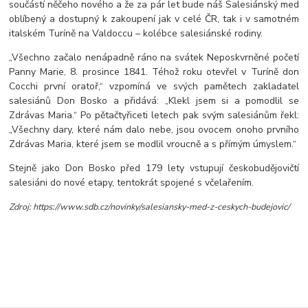
součástí něčeho nového
a
že za pár let bude náš Salesiánský med
oblíbený a dostupný k zakoupení jak v celé ČR, tak i v samotném
italském Turíně na Valdoccu – kolébce salesiánské rodiny.
„Všechno začalo nenápadně ráno na svátek Neposkvrněné početí
Panny Marie, 8. prosince 1841. Téhož roku otevřel v Turíně don
Cocchi první oratoř,“ vzpomíná ve svých pamětech zakladatel
salesiánů Don Bosko a přidává: „Klekl jsem si a pomodlil se
Zdrávas Maria.“ Po pětačtyřiceti letech pak svým salesiánům řekl:
„Všechny dary, které nám dalo nebe, jsou ovocem onoho prvního
Zdrávas Maria, které jsem se modlil vroucně a s přímým úmyslem.“
Stejně jako Don Bosko před 179 lety vstupují českobudějovičtí
salesiáni do nové etapy, tentokrát spojené s včelařením.
Zdroj: https://www.sdb.cz/novinky/salesiansky-med-z-ceskych-budejovic/