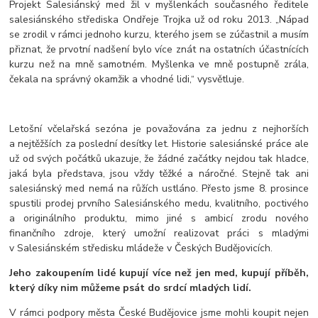
Projekt Salesiánský med žil v myšlenkách současného ředitele
salesiánského střediska Ondřeje Trojka už od roku 2013. „Nápad
se zrodil v rámci jednoho kurzu, kterého jsem se zúčastnil a musím
přiznat, že prvotní nadšení bylo více znát na ostatních účastnících
kurzu než na mně samotném. Myšlenka ve mně postupně zrála,
čekala na správný okamžik a vhodné lidi,“ vysvětluje.
Letošní včelařská sezóna je považována za jednu z nejhorších
a nejtěžších za poslední desítky let. Historie salesiánské práce ale
už od svých počátků ukazuje, že žádné začátky nejdou tak hladce,
jaká byla představa, jsou vždy těžké a náročné. Stejně tak ani
salesiánský med nemá na růžích ustláno. Přesto jsme 8. prosince
spustili prodej prvního Salesiánského medu, kvalitního, poctivého
a originálního produktu, mimo jiné s ambicí zrodu nového
finančního zdroje, který umožní realizovat práci s mladými
v Salesiánském středisku mládeže v Českých Budějovicích.
Jeho zakoupením lidé kupují více než jen med, kupují příběh,
který díky nim můžeme psát do srdcí mladých lidí.
V rámci podpory města České Budějovice jsme mohli koupit nejen