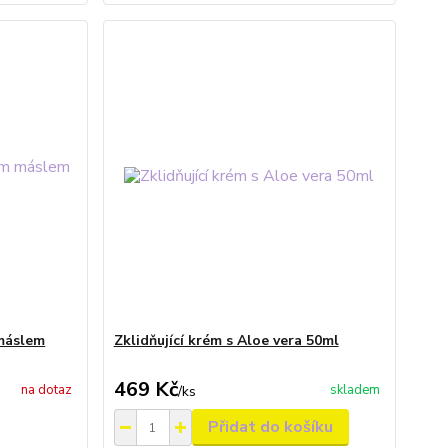
máslem
Zklidňující krém s Aloe vera 50ml
469 Kč
na dotaz
skladem
/
ks
Přidat do košíku