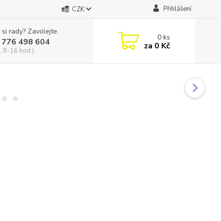
Přihlášení
CZK
 si rady? Zavolejte.
0
ks
 776 498 604
za
0 Kč
, 8-16 hod.)