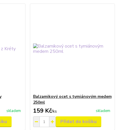
y
Balzamikový ocet s tymiánovým medem
250ml
159 Kč
skladem
skladem
/
ks
šíku
Přidat do košíku