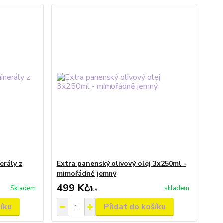
erály z
Extra panenský olivový olej 3x250ml -
mimořádně jemný
499 Kč
Skladem
skladem
/
ks
šíku
Přidat do košíku