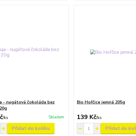
a - nugátová čokoláda bez
Bio Hořčice jemná 205g
20g
č
139 Kč
Skladem
/
ks
/
ks
Přidat do košíku
Přidat do ko