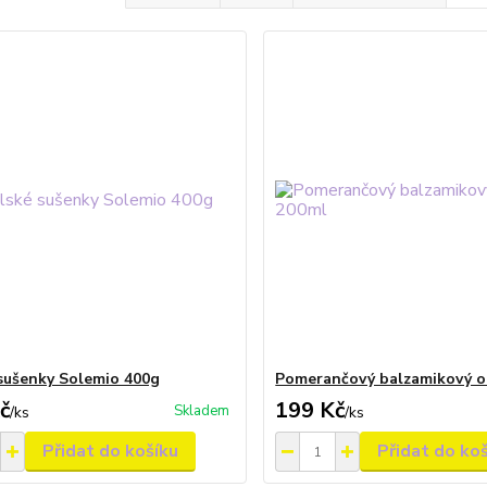
 sušenky Solemio 400g
Pomerančový balzamikový o
č
199 Kč
Skladem
/
ks
/
ks
Přidat do košíku
Přidat do ko