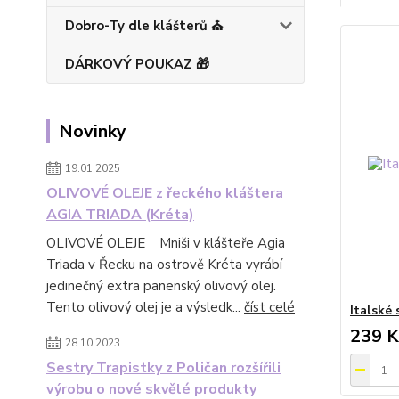
Dobro-Ty dle klášterů ⛪
DÁRKOVÝ POUKAZ 🎁
Novinky
19.01.2025
OLIVOVÉ OLEJE z řeckého kláštera
AGIA TRIADA (Kréta)
OLIVOVÉ OLEJE Mniši v klášteře Agia
Triada v Řecku na ostrově Kréta vyrábí
jedinečný extra panenský olivový olej.
Tento olivový olej je a výsledk...
číst celé
Italské
239 K
28.10.2023
Sestry Trapistky z Poličan rozšířili
výrobu o nové skvělé produkty