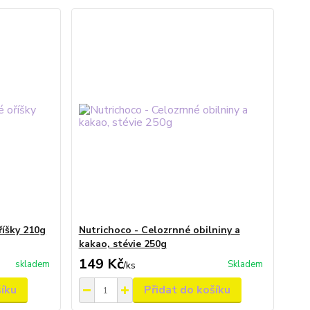
říšky 210g
Nutrichoco - Celozrnné obilniny a
kakao, stévie 250g
149 Kč
skladem
Skladem
/
ks
šíku
Přidat do košíku