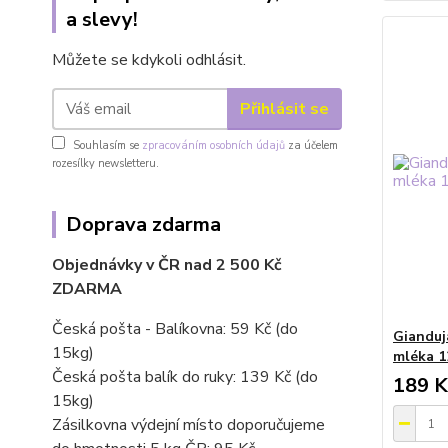
a slevy!
Můžete se kdykoli odhlásit.
Přihlásit se
Souhlasím se
zpracováním osobních údajů
za účelem
rozesílky newsletteru.
Doprava zdarma
Objednávky v ČR nad 2 500 Kč
ZDARMA
Česká pošta - Balíkovna: 59 Kč
(do
Gianduj
15kg)
mléka 1
Česká pošta balík do ruky: 139 Kč (do
189 K
15kg)
Zásilkovna výdejní místo doporučujeme