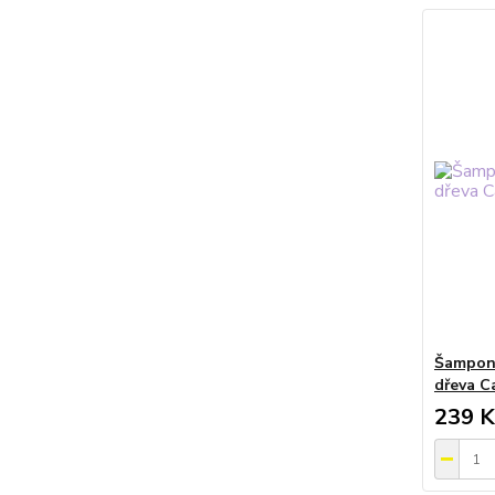
Šampon 
dřeva C
239 K