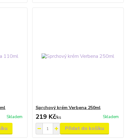
0ml
Sprchový krém Verbena 250ml
219 Kč
Skladem
Skladem
/
ks
šíku
Přidat do košíku