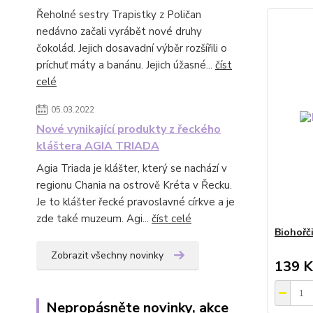
Řeholné sestry Trapistky z Poličan
nedávno začali vyrábět nové druhy
čokolád. Jejich dosavadní výběr rozšířili o
príchuť máty a banánu. Jejich úžasné...
číst
celé
05.03.2022
Nové vynikající produkty z řeckého
kláštera AGIA TRIADA
Agia Triada je klášter, který se nachází v
regionu Chania na ostrově Kréta v Řecku.
Je to klášter řecké pravoslavné církve a je
zde také muzeum. Agi...
číst celé
Biohořč
Zobrazit všechny novinky
139 K
Nepropásněte novinky, akce