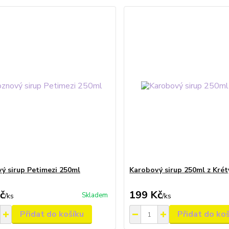
ý sirup Petimezi 250ml
Karobový sirup 250ml z Krét
č
199 Kč
Skladem
/
ks
/
ks
Přidat do košíku
Přidat do ko