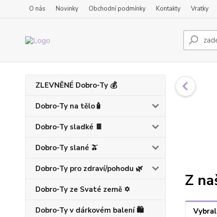
O nás
Novinky
Obchodní podmínky
Kontakty
Vratky
ZLEVNĚNÉ Dobro-Ty 💰
Dobro-Ty na tělo🧴
Dobro-Ty sladké 🍫
Dobro-Ty slané 🫒
Dobro-Ty pro zdraví/pohodu 🌿
Z na
Dobro-Ty ze Svaté země ✡️
Dobro-Ty v dárkovém balení 🛍️
Vybral