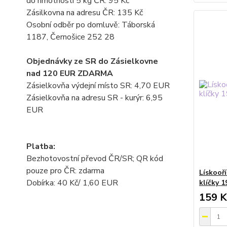
do hmotnosti 5 kg ČR: 95 Kč
Zásilkovna na adresu ČR: 135 Kč
Osobní odběr po domluvě: Táborská
1187, Černošice 252 28
Objednávky ze SR do Zásielkovne
nad 120 EUR ZDARMA
Zásielkovňa výdejní místo SR: 4,70 EUR
Zásielkovňa na adresu SR - kurýr: 6,95
EUR
Platba:
Bezhotovostní převod ČR/SR; QR kód
pouze pro ČR: zdarma
Lískooř
Dobírka: 40 Kč/ 1,60 EUR
klíčky 
159 K