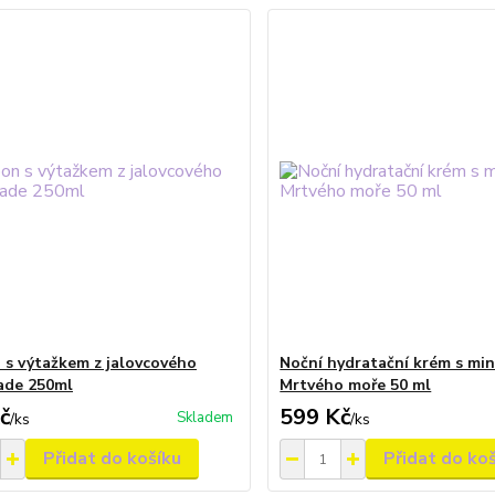
s výtažkem z jalovcového
Noční hydratační krém s min
ade 250ml
Mrtvého moře 50 ml
č
599 Kč
Skladem
/
ks
/
ks
Přidat do košíku
Přidat do ko