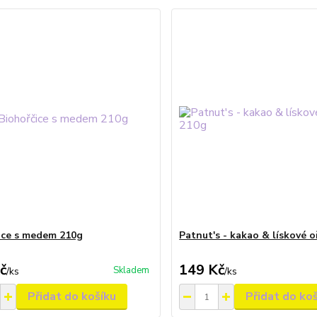
ice s medem 210g
Patnut's - kakao & lískové o
č
149 Kč
Skladem
/
ks
/
ks
Přidat do košíku
Přidat do ko