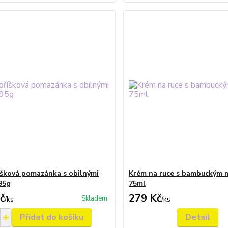
íšková pomazánka s obilnými
Krém na ruce s bambuckým 
195g
75ml
č
279 Kč
Skladem
/
ks
/
ks
Přidat do košíku
Detail