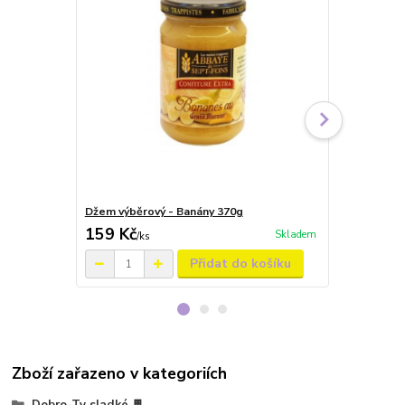
Džem výběrový - Banány 370g
Džem výběro
159 Kč
159 Kč
Skladem
/
ks
/
ks
Přidat do košíku
Zboží zařazeno v kategoriích
Dobro-Ty sladké 🍫