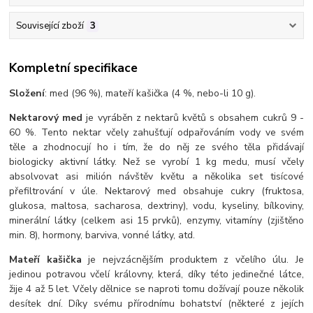
Související zboží
3
Kompletní specifikace
Složení
: med (96 %), mateří kašička (4 %, nebo-li 10 g).
Nektarový med
je vyráběn z nektarů květů s obsahem cukrů 9 -
60 %. Tento nektar včely zahušťují odpařováním vody ve svém
těle a zhodnocují ho i tím, že do něj ze svého těla přidávají
biologicky aktivní látky. Než se vyrobí 1 kg medu, musí včely
absolvovat asi milión návštěv květu a několika set tisícové
přefiltrování v úle. Nektarový med obsahuje cukry (fruktosa,
glukosa, maltosa, sacharosa, dextriny), vodu, kyseliny, bílkoviny,
minerální látky (celkem asi 15 prvků), enzymy, vitamíny (zjištěno
min. 8), hormony, barviva, vonné látky, atd.
Mateří kašička
je nejvzácnějším produktem z včelího úlu. Je
jedinou potravou včelí královny, která, díky této jedinečné látce,
žije 4 až 5 let. Včely dělnice se naproti tomu dožívají pouze několik
desítek dní. Díky svému přírodnímu bohatství (některé z jejích