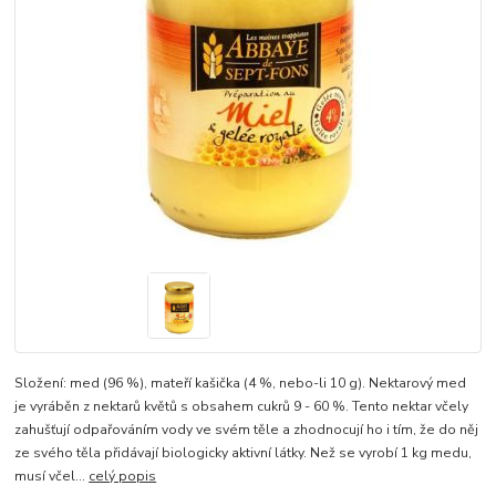
Složení: med (96 %), mateří kašička (4 %, nebo-li 10 g). Nektarový med
je vyráběn z nektarů květů s obsahem cukrů 9 - 60 %. Tento nektar včely
zahušťují odpařováním vody ve svém těle a zhodnocují ho i tím, že do něj
ze svého těla přidávají biologicky aktivní látky. Než se vyrobí 1 kg medu,
musí včel...
celý popis