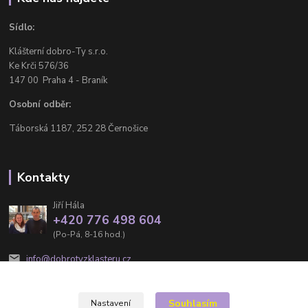
Sídlo:
Klášterní dobro-Ty s.r.o.
Ke Krči 576/36
147 00 Praha 4 - Braník
Osobní odběr:
Táborská 1187, 252 28 Černošice
Kontakty
Jiří Hála
+420 776 498 604
(Po-Pá, 8-16 hod.)
info@dobrotyzklasteru.cz
Souhlasím
Nastavení