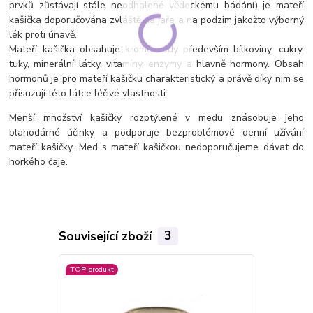
prvků zůstávají stále neodhalené vědeckému bádání) je mateří
kašička doporučována zvláště na jaře a na podzim jakožto výborný
lék proti únavě.
Mateří kašička obsahuje kromě vody především bílkoviny, cukry,
tuky, minerální látky, vitamíny, enzymy a hlavně hormony. Obsah
hormonů je pro mateří kašičku charakteristický a právě díky nim se
přisuzují této látce léčivé vlastnosti.
Menší množství kašičky rozptýlené v medu znásobuje jeho
blahodárné účinky a podporuje bezproblémové denní užívání
mateří kašičky. Med s mateří kašičkou nedoporučujeme dávat do
horkého čaje.
Související zboží
3
TOP produkt