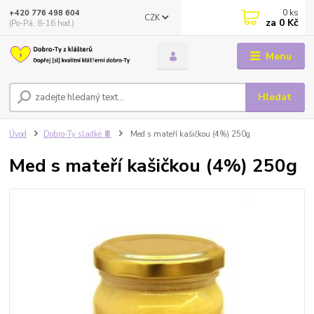
0
ks
+420 776 498 604
CZK
za
0 Kč
(Po-Pá, 8-16 hod.)
Menu
Hledat
Úvod
Dobro-Ty sladké 🍫
Med s mateří kašičkou (4%) 250g
Med s mateří kašičkou (4%) 250g