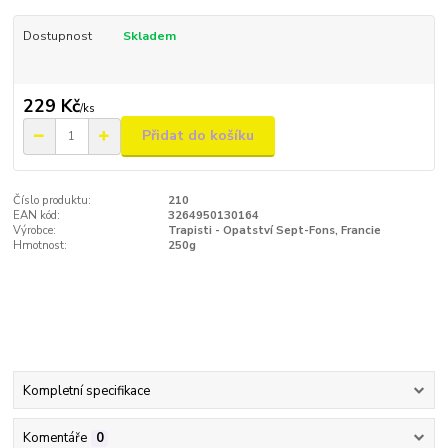
Dostupnost
Skladem
229 Kč
/
ks
Přidat do košíku
Číslo produktu:
210
EAN kód:
3264950130164
Výrobce:
Trapisti - Opatství Sept-Fons, Francie
Hmotnost:
250g
Kompletní specifikace
Komentáře
0