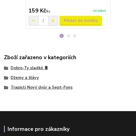
159 Kč
175 Kč
skladem
/
ks
/
ks
Přidat do košíku
Zboží zařazeno v kategoriích
Dobro-Ty sladké 🍫
Džemy a šťávy
Trapisti Nový dvůr a Sept-Fons
Informace pro zákazníky