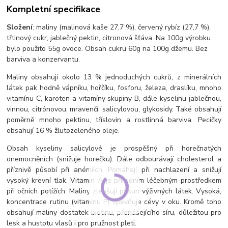
Kompletní specifikace
Složení
: maliny (malinová kaše 27,7 %), červený rybíz (27,7 %),
třtinový cukr, jablečný pektin, citronová šťáva. Na 100g výrobku
bylo použito 55g ovoce. Obsah cukru 60g na 100g džemu. Bez
barviva a konzervantu.
Maliny obsahují okolo 13 % jednoduchých cukrů, z minerálních
látek pak hodně vápníku, hořčíku, fosforu, železa, draslíku, mnoho
vitamínu C, karoten a vitamíny skupiny B, dále kyselinu jablečnou,
vinnou, citrónovou, mravenčí, salicylovou, glykosidy. Také obsahují
poměrně mnoho pektinu, tříslovin a rostlinná barviva. Pecičky
obsahují 16 % žlutozeleného oleje.
Obsah kyseliny salicylové je prospěšný při horečnatých
onemocněních (snižuje horečku). Dále odbourávají cholesterol a
příznivě působí při anémiích. Pomáhají při nachlazení a snižují
vysoký krevní tlak. Vitamin A je přírodním léčebným prostředkem
při očních potížích. Maliny zlepšují přísun výživných látek. Vysoká,
koncentrace rutinu (vitaminu P) zpevňuje cévy v oku. Kromě toho
obsahují maliny dostatek biotinu, přenášejícího síru, důležitou pro
lesk a hustotu vlasů i pro pružnost pleti.