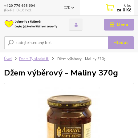
0
ks
+420 776 498 604
CZK
za
0 Kč
(Po-Pá, 8-16 hod.)
Menu
Hledat
Úvod
Dobro-Ty sladké 🍫
Džem výběrový - Maliny 370g
Džem výběrový - Maliny 370g