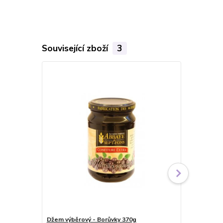
Související zboží
3
TOP produkt
Džem výběrový - Borůvky 370g
Citronový k