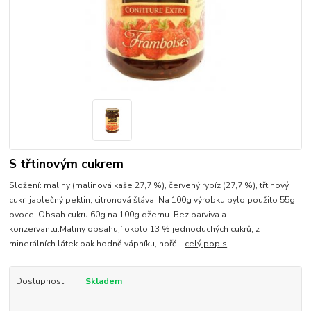
S třtinovým cukrem
Složení: maliny (malinová kaše 27,7 %), červený rybíz (27,7 %), třtinový
cukr, jablečný pektin, citronová šťáva. Na 100g výrobku bylo použito 55g
ovoce. Obsah cukru 60g na 100g džemu. Bez barviva a
konzervantu.Maliny obsahují okolo 13 % jednoduchých cukrů, z
minerálních látek pak hodně vápníku, hořč...
celý popis
Dostupnost
Skladem