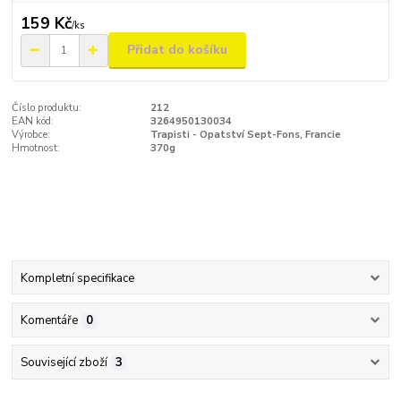
159 Kč
/
ks
Přidat do košíku
Číslo produktu:
212
EAN kód:
3264950130034
Výrobce:
Trapisti - Opatství Sept-Fons, Francie
Hmotnost:
370g
Kompletní specifikace
Komentáře
0
Související zboží
3