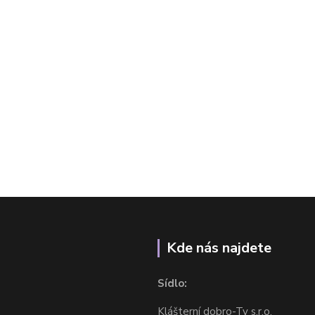
Kde nás najdete
Sídlo:
Klášterní dobro-Ty s.r.o.