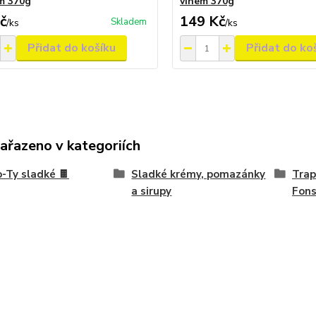
m 370g
vínem 370g
č
149 Kč
Skladem
/
ks
/
ks
Přidat do košíku
Přidat do ko
zařazeno v kategoriích
-Ty sladké 🍫
Sladké krémy, pomazánky
Trap
a sirupy
Fon