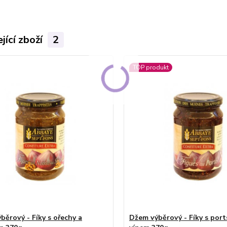
jící zboží
2
TOP produkt
běrový - Fíky s ořechy a
Džem výběrový - Fíky s por