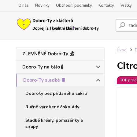
O nás
Novinky
Obchodní podmínky
Kontakty
Vratky
Úvod
D
ZLEVNĚNÉ Dobro-Ty 💰
Citr
Dobro-Ty na tělo🧴
Dobro-Ty sladké 🍫
TOP prod
Dobroty bez přidaného cukru
Ručně vyrobené čokolády
Sladké krémy, pomazánky a
sirupy