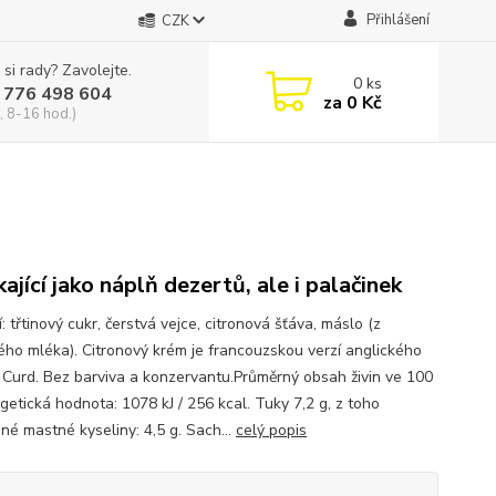
Přihlášení
CZK
 si rady? Zavolejte.
0
ks
 776 498 604
za
0 Kč
, 8-16 hod.)
kající jako náplň dezertů, ale i palačinek
: třtinový cukr, čerstvá vejce, citronová šťáva, máslo (z
ého mléka). Citronový krém je francouzskou verzí anglického
Curd. Bez barviva a konzervantu.Průměrný obsah živin ve 100
getická hodnota: 1078 kJ / 256 kcal. Tuky 7,2 g, z toho
né mastné kyseliny: 4,5 g. Sach...
celý popis