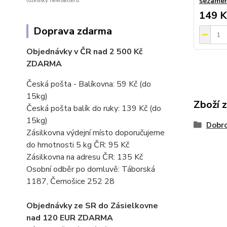
sezame
rozesílky newsletteru.
149 K
Doprava zdarma
Objednávky v ČR nad 2 500 Kč
ZDARMA
Česká pošta - Balíkovna: 59 Kč
(do
15kg)
Zboží 
Česká pošta balík do ruky: 139 Kč (do
15kg)
Dobro
Zásilkovna výdejní místo doporučujeme
do hmotnosti 5 kg ČR: 95 Kč
Zásilkovna na adresu ČR: 135 Kč
Osobní odběr po domluvě: Táborská
1187, Černošice 252 28
Objednávky ze SR do Zásielkovne
nad 120 EUR ZDARMA