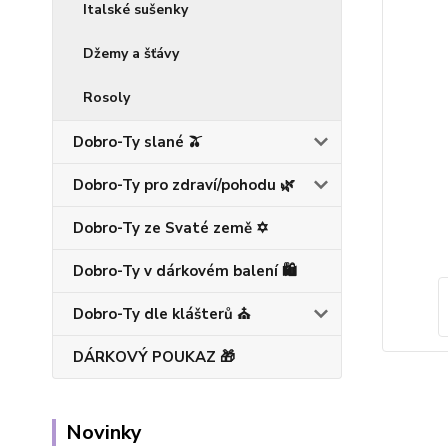
Italské sušenky
Džemy a šťávy
Rosoly
Dobro-Ty slané 🫒
Dobro-Ty pro zdraví/pohodu 🌿
Dobro-Ty ze Svaté země ✡️
Dobro-Ty v dárkovém balení 🛍️
Dobro-Ty dle klášterů ⛪
DÁRKOVÝ POUKAZ 🎁
Novinky