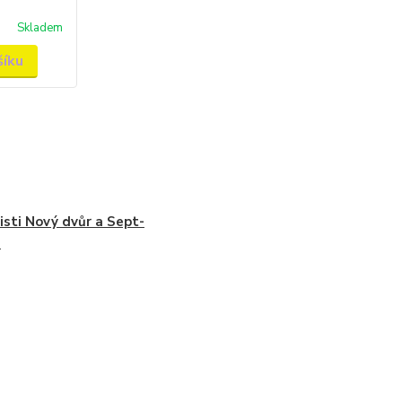
Skladem
šíku
isti Nový dvůr a Sept-
s