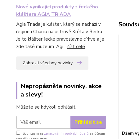
Nové vynikající produkty z řeckého
kláštera AGIA TRIADA
Souvise
Agia Triada je klášter, který se nachází v
regionu Chania na ostrově Kréta v Řecku.
Je to klášter řecké pravoslavné církve a je
zde také muzeum. Agi...
číst celé
Zobrazit všechny novinky
Nepropásněte novinky, akce
a slevy!
Můžete se kdykoli odhlásit.
Přihlásit se
Džem vý
Souhlasím se
zpracováním osobních údajů
za účelem