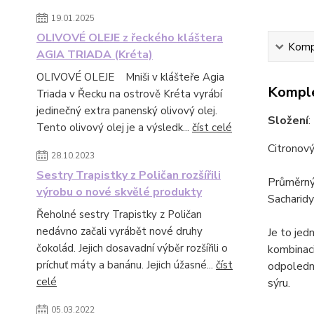
19.01.2025
OLIVOVÉ OLEJE z řeckého kláštera
Kompl
AGIA TRIADA (Kréta)
OLIVOVÉ OLEJE Mniši v klášteře Agia
Komple
Triada v Řecku na ostrově Kréta vyrábí
jedinečný extra panenský olivový olej.
Složení
:
Tento olivový olej je a výsledk...
číst celé
Citronový
28.10.2023
Sestry Trapistky z Poličan rozšířili
Průměrný 
výrobu o nové skvělé produkty
Sacharidy:
Řeholné sestry Trapistky z Poličan
nedávno začali vyrábět nové druhy
Je to jed
čokolád. Jejich dosavadní výběr rozšířili o
kombinaci
príchuť máty a banánu. Jejich úžasné...
číst
odpolední
celé
sýru.
05.03.2022