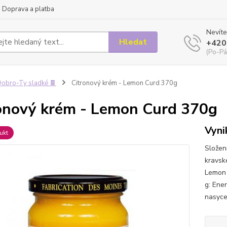
Doprava a platba
Nevíte
Hledat
+420
(Po-Pá
obro-Ty sladké 🍫
Citronový krém - Lemon Curd 370g
onový krém - Lemon Curd 370g
Vyni
ukt
Složení
kravsk
Lemon 
g: Ener
nasyce