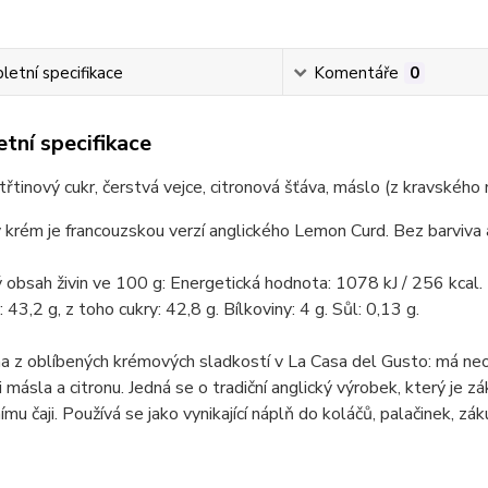
etní specifikace
Komentáře
0
tní specifikace
 třtinový cukr, čerstvá vejce, citronová šťáva, máslo (z kravského
 krém je francouzskou verzí anglického Lemon Curd. Bez barviva 
obsah živin ve 100 g: Energetická hodnota: 1078 kJ / 256 kcal. 
 43,2 g, z toho cukry: 42,8 g. Bílkoviny: 4 g. Sůl: 0,13 g.
na z oblíbených krémových sladkostí v La Casa del Gusto: má neo
 másla a citronu. Jedná se o tradiční anglický výrobek, který je
mu čaji. Používá se jako vynikající náplň do koláčů, palačinek, 