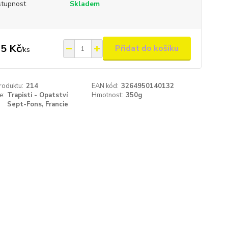
tupnost
Skladem
5 Kč
Přidat do košíku
/
ks
roduktu:
214
EAN kód:
3264950140132
e:
Trapisti - Opatství
Hmotnost:
350g
Sept-Fons, Francie