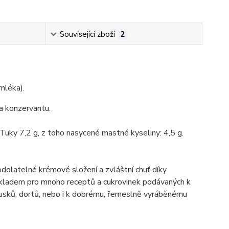
Související zboží
2
 mléka).
a konzervantu.
Tuky 7,2 g, z toho nasycené mastné kyseliny: 4,5 g.
dolatelné krémové složení a zvláštní chuť díky
 základem pro mnoho receptů a cukrovinek podávaných k
zákusků, dortů, nebo i k dobrému, řemeslně vyráběnému