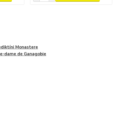
diktíni Monastere
re-dame de Ganagobie