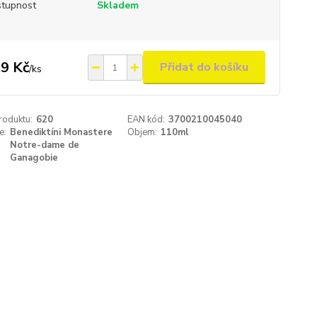
tupnost
Skladem
9 Kč
Přidat do košíku
/
ks
roduktu:
620
EAN kód:
3700210045040
e:
Benediktíni Monastere
Objem:
110ml
Notre-dame de
Ganagobie