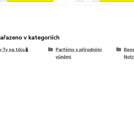
zařazeno v kategoriích
-Ty na tělo🧴
Parfémy s přírodními
Bene
vůněmi
Not