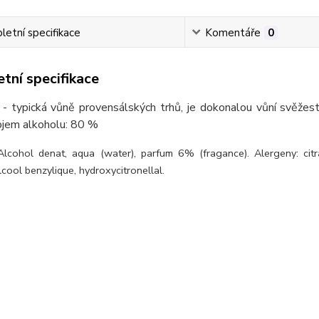
etní specifikace
Komentáře
0
tní specifikace
a
- typická vůně provensálských trhů, je dokonalou vůní svěžesti
bjem alkoholu: 80 %
Alcohol denat, aqua (water), parfum 6% (fragance). Alergeny: citra
alcool benzylique, hydroxycitronellal.