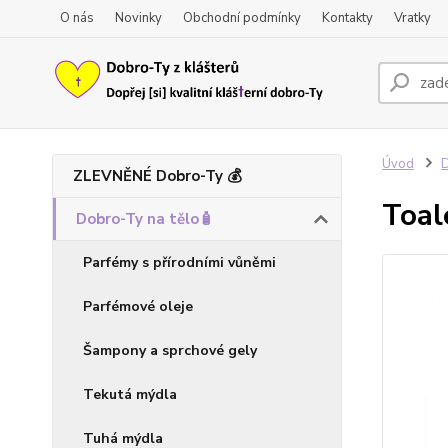
O nás
Novinky
Obchodní podmínky
Kontakty
Vratky
Úvod
D
ZLEVNĚNÉ Dobro-Ty 💰
Toal
Dobro-Ty na tělo🧴
Parfémy s přírodními vůněmi
Parfémové oleje
Šampony a sprchové gely
Tekutá mýdla
Tuhá mýdla