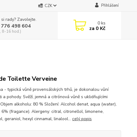
Přihlášení
CZK
 si rady? Zavolejte.
0
ks
 776 498 604
za
0 Kč
, 8-16 hod.)
de Toilette Verveine
a - typická vůně provensálských trhů, je dokonalou vůní
i a pohody. Svěží, jemná a citrónová vůně s uklidňujícími
. Objem alkoholu: 80 % Složení: Alcohol denat, aqua (water),
6% (fragance). Alergeny: citral, citronellol, limonene,
, geraniol, hexyl cinnamal, linalool...
celý popis