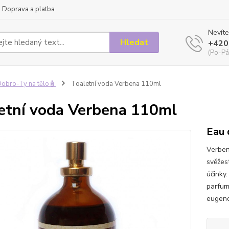
Doprava a platba
Nevíte
Hledat
+420
(Po-Pá
obro-Ty na tělo🧴
Toaletní voda Verbena 110ml
etní voda Verbena 110ml
Eau 
Verben
svěžest
účinky
parfum 
eugenol