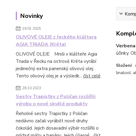
Kompl
Novinky
19.01.2025
Komple
OLIVOVÉ OLEJE z řeckého kláštera
AGIA TRIADA (Kréta)
Verben
účinky. O
OLIVOVÉ OLEJE Mniši v klášteře Agia
Triada v Řecku na ostrově Kréta vyrábí
Složení
: 
jedinečný extra panenský olivový olej.
linalool, 
Tento olivový olej je a výsledk...
číst celé
28.10.2023
Sestry Trapistky z Poličan rozšířili
výrobu o nové skvělé produkty
Řeholné sestry Trapistky z Poličan
nedávno začali vyrábět nové druhy
čokolád. Jejich dosavadní výběr rozšířili o
príchuť máty a banánu. Jejich úžasné...
číst