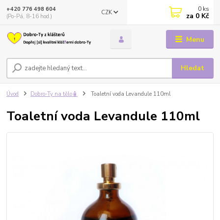
0
ks
+420 776 498 604
CZK
za
0 Kč
(Po-Pá, 8-16 hod.)
Menu
Hledat
Úvod
Dobro-Ty na tělo🧴
Toaletní voda Levandule 110ml
Toaletní voda Levandule 110ml