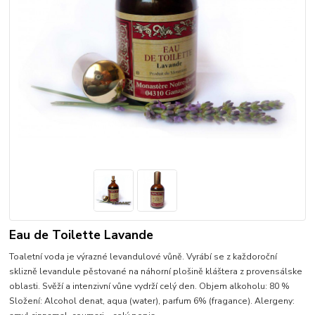
Eau de Toilette Lavande
Toaletní voda je výrazné levandulové vůně. Vyrábí se z každoroční
sklizně levandule pěstované na náhorní plošině kláštera z provensálske
oblasti. Svěží a intenzivní vůne vydrží celý den. Objem alkoholu: 80 %
Složení: Alcohol denat, aqua (water), parfum 6% (fragance). Alergeny: