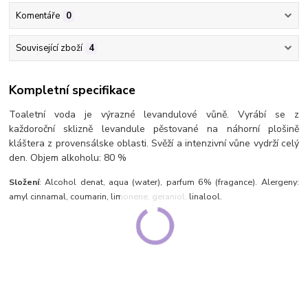
Komentáře
0
Související zboží
4
Kompletní specifikace
Toaletní voda je výrazné levandulové vůně. Vyrábí se z
každoroční sklizně levandule pěstované na náhorní plošině
kláštera z provensálske oblasti. Svěží a intenzivní vůne vydrží celý
den. Objem alkoholu: 80 %
Složení
: Alcohol denat, aqua (water), parfum 6% (fragance). Alergeny:
amyl cinnamal, coumarin, limonene, geraniol, linalool.