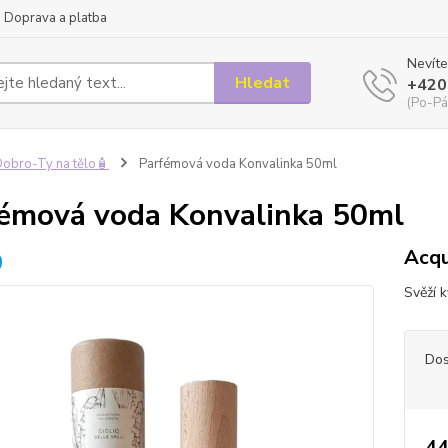
Doprava a platba
Nevíte
Hledat
+420
(Po-Pá
obro-Ty na tělo🧴
Parfémová voda Konvalinka 50ml
émová voda Konvalinka 50ml
Acqu
Svěží 
Dos
44