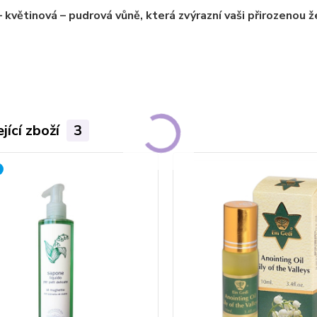
– květinová – pudrová vůně, která zvýrazní vaši přirozenou 
jící zboží
3