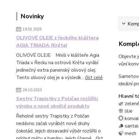
Novinky
Kompl
19.01.2025
OLIVOVÉ OLEJE z řeckého kláštera
Komple
AGIA TRIADA (Kréta)
OLIVOVÉ OLEJE Mniši v klášteře Agia
Objevte j
Triada v Řecku na ostrově Kréta vyrábí
vůní konva
jedinečný extra panenský olivový olej.
Sametově
Tento olivový olej je a výsledk...
číst celé
ideální p
28.10.2023
Hlavní t
Sestry Trapistky z Poličan rozšířili
🌿 zelené
výrobu o nové skvělé produkty
🌸 lilie
Řeholné sestry Trapistky z Poličan
💮 konval
nedávno začali vyrábět nové druhy
🪵 santa
čokolád. Jejich dosavadní výběr rozšířili o
🍃 mech
príchuť máty a banánu. Jejich úžasné...
číst