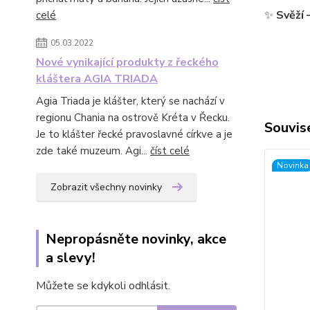
✨
Svěží 
celé
05.03.2022
Nové vynikající produkty z řeckého
kláštera AGIA TRIADA
Agia Triada je klášter, který se nachází v
regionu Chania na ostrově Kréta v Řecku.
Souvise
Je to klášter řecké pravoslavné církve a je
zde také muzeum. Agi...
číst celé
Novinka
Zobrazit všechny novinky
Nepropásněte novinky, akce
a slevy!
Můžete se kdykoli odhlásit.