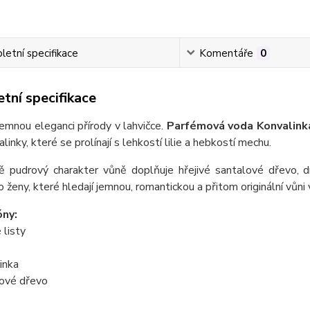
etní specifikace
Komentáře
0
tní specifikace
emnou eleganci přírody v lahvičce.
Parfémová voda Konvalink
linky, které se prolínají s lehkostí lilie a hebkostí mechu.
 pudrový charakter vůně doplňuje hřejivé santalové dřevo, d
ro ženy, které hledají jemnou, romantickou a přitom originální vůn
óny:
 listy
inka
lové dřevo