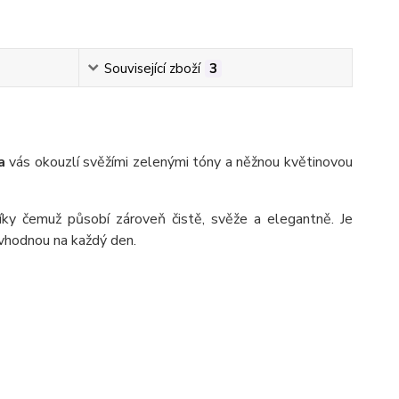
Související zboží
3
a
vás okouzlí svěžími zelenými tóny a něžnou květinovou
íky čemuž působí zároveň čistě, svěže a elegantně. Je
i vhodnou na každý den.