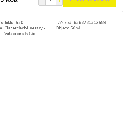
/
ks
roduktu:
550
EAN kód:
8388781312584
e:
Cisterciácké sestry -
Objem:
50ml
Valserena Itálie