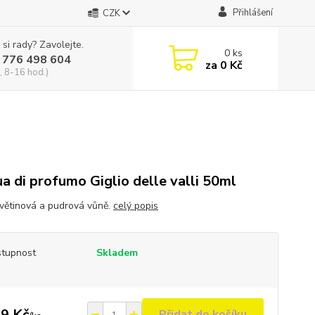
Přihlášení
CZK
 si rady? Zavolejte.
0
ks
 776 498 604
za
0 Kč
, 8-16 hod.)
a di profumo Giglio delle valli 50ml
květinová a pudrová vůně.
celý popis
tupnost
Skladem
9 Kč
Přidat do košíku