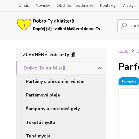
O nás
Novinky
Obchodní podmínky
Kontakty
Vratky
Úvod
D
ZLEVNĚNÉ Dobro-Ty 💰
Parf
Dobro-Ty na tělo🧴
Parfémy s přírodními vůněmi
Novinka
Parfémové oleje
Šampony a sprchové gely
Tekutá mýdla
Tuhá mýdla