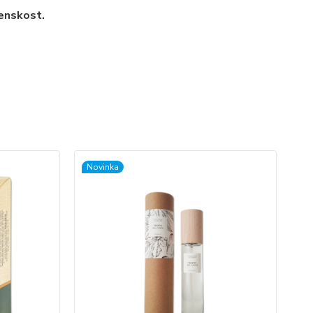
ženskost.
Novinka