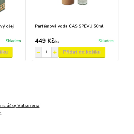
vý olej
Parfémová voda ČAS SPĚVU 50ml
449 Kč
Skladem
Skladem
/
ks
šíku
Přidat do košíku
erciáčky Valserena
e