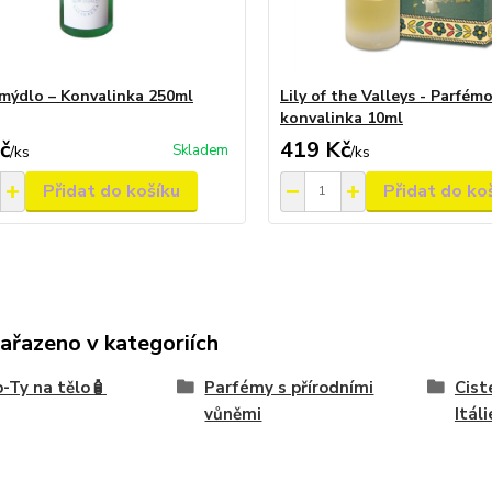
mýdlo – Konvalinka 250ml
Lily of the Valleys - Parfémo
konvalinka 10ml
č
419 Kč
Skladem
/
ks
/
ks
Přidat do košíku
Přidat do ko
zařazeno v kategoriích
-Ty na tělo🧴
Parfémy s přírodními
Cist
vůněmi
Itáli