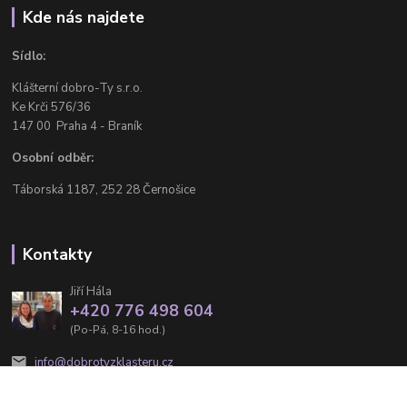
Kde nás najdete
Sídlo:
Klášterní dobro-Ty s.r.o.
Ke Krči 576/36
147 00 Praha 4 - Braník
Osobní odběr:
Táborská 1187, 252 28 Černošice
Kontakty
Jiří Hála
+420 776 498 604
(Po-Pá, 8-16 hod.)
info@dobrotyzklasteru.cz