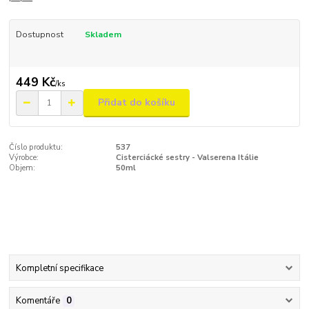
Dostupnost
Skladem
449 Kč
/
ks
Přidat do košíku
Číslo produktu:
537
Výrobce:
Cisterciácké sestry - Valserena Itálie
Objem:
50ml
Kompletní specifikace
Komentáře
0