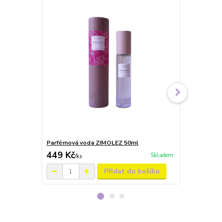
Parfémová voda ZIMOLEZ 50ml
Parfémová v
449 Kč
469 Kč
Skladem
/
ks
/
ks
Přidat do košíku