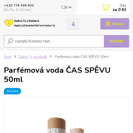
0
ks
+420 776 498 604
CZK
za
0 Kč
(Po-Pá, 8-16 hod.)
Menu
Hledat
Úvod
Dobro-Ty na tělo🧴
Parfémová voda ČAS SPĚVU 50ml
Parfémová voda ČAS SPĚVU
50ml
Novinka