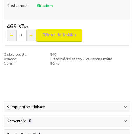
Dostupnost
Skladem
469 Kč
/
ks
Přidat do košíku
Číslo produktu:
546
Výrobce:
Cisterciácké sestry - Valserena Itálie
Objem:
50ml
Kompletní specifikace
Komentáře
0