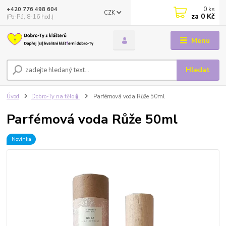
0
ks
+420 776 498 604
CZK
za
0 Kč
(Po-Pá, 8-16 hod.)
Menu
Hledat
Úvod
Dobro-Ty na tělo🧴
Parfémová voda Růže 50ml
Parfémová voda Růže 50ml
Novinka