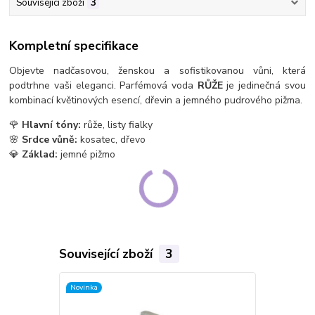
Související zboží
3
Kompletní specifikace
Objevte nadčasovou, ženskou a sofistikovanou vůni, která
podtrhne vaši eleganci. Parfémová voda
RŮŽE
je jedinečná svou
kombinací květinových esencí, dřevin a jemného pudrového pižma.
🌹
Hlavní tóny:
růže, listy fialky
🌸
Srdce vůně:
kosatec, dřevo
💎
Základ:
jemné pižmo
Související zboží
3
Novinka
Novinka