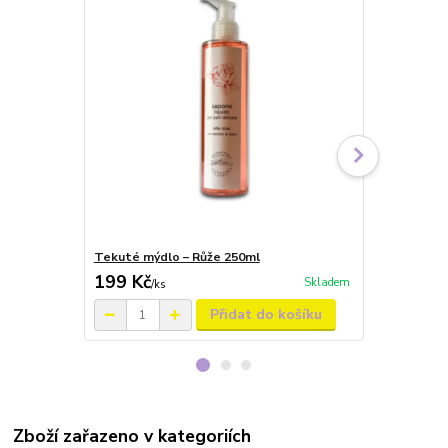
Tekuté mýdlo – Růže 250ml
Parfémová v
199 Kč
469 Kč
Skladem
/
ks
/
ks
Přidat do košíku
Zboží zařazeno v kategoriích