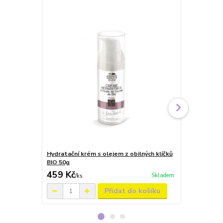
Hydratační krém s olejem z obilných klíčků
Krém na obli
BIO 50g
stárnutí 50
459 Kč
479 Kč
Skladem
/
ks
/
ks
Přidat do košíku