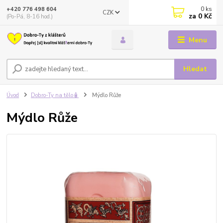
0
ks
+420 776 498 604
CZK
za
0 Kč
(Po-Pá, 8-16 hod.)
Menu
Hledat
Úvod
Dobro-Ty na tělo🧴
Mýdlo Růže
Mýdlo Růže