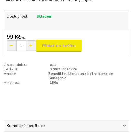
Tetrasodium Etidronate - Benzyl Salicy...
celý popis
Dostupnost
Skladem
99 Kč
/
ks
Přidat do košíku
Číslo produktu:
611
EAN kód:
3700210040274
Výrobce:
Benediktíni Monastere Notre-dame de
Ganagobie
Hmotnost:
150g
Kompletní specifikace