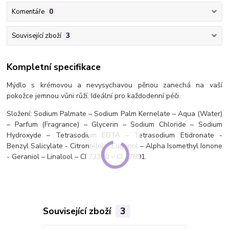
Komentáře
0
Související zboží
3
Kompletní specifikace
Mýdlo s krémovou a nevysychavou pěnou zanechá na vaší
pokožce jemnou vůni růží. Ideální pro každodenní péči.
Složení: Sodium Palmate – Sodium Palm Kernelate – Aqua (Water)
– Parfum (Fragrance) – Glycerin – Sodium Chloride – Sodium
Hydroxyde – Tetrasodium EDTA – Tetrasodium Etidronate -
Benzyl Salicylate - Citronellol - Eugenol – Alpha Isomethyl Ionone
- Geraniol – Linalool – CI 73360 – CI 77891.
Související zboží
3