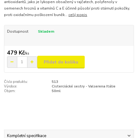
antioxidantů, jako je lykopen obsažený v rajčatech, polyfenoly v
semenech hroznů a vitamínů C a E účinně působí proti stárnutí pokožky,
proti oxidačnímu poškození buněk...
celý popis
Dostupnost
Skladem
479 Kč
/
ks
Přidat do košíku
Číslo produktu:
513
Výrobce:
Cisterciácké sestry - Valserena Itálie
Objem:
50ml
Kompletní specifikace