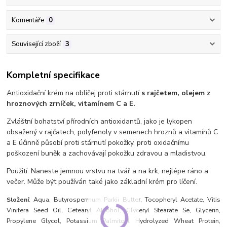
Komentáře
0
Související zboží
3
Kompletní specifikace
Antioxidační krém na obličej proti stárnutí
s rajčetem, olejem z
hroznových zrníček, vitamínem C a E.
Zvláštní bohatství přírodních antioxidantů, jako je lykopen
obsažený v rajčatech, polyfenoly v semenech hroznů a vitamínů C
a E účinně působí proti stárnutí pokožky, proti oxidačnímu
poškození buněk a zachovávají pokožku zdravou a mladistvou.
Použití: Naneste jemnou vrstvu na tvář a na krk, nejlépe ráno a
večer. Může být používán také jako základní krém pro líčení.
Složení
: Aqua, Butyrospermum Parkii Butter, Tocopheryl Acetate, Vitis
Vinifera Seed Oil, Cetearyl Alcohol, Glyceryl Stearate Se, Glycerin,
Propylene Glycol, Potassium Palmitoyl Hydrolyzed Wheat Protein,