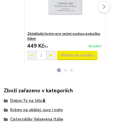
Zklidňující krém pro velmi suchou pokožku
Čistící kré
50ml
449 Kč
469 Kč
Skladem
/
ks
/
ks
Přidat do košíku
Zboží zařazeno v kategoriích
Dobro-Ty na tělo🧴
Krémy na obličej, ruce i nohy
Cisterciáčky Valserena Itálie