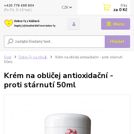
0
ks
+420 776 498 604
CZK
za
0 Kč
(Po-Pá, 8-16 hod.)
Menu
Hledat
Úvod
Dobro-Ty na tělo🧴
Krém na obličej antioxidační - proti stárnutí
50ml
Krém na obličej antioxidační -
proti stárnutí 50ml