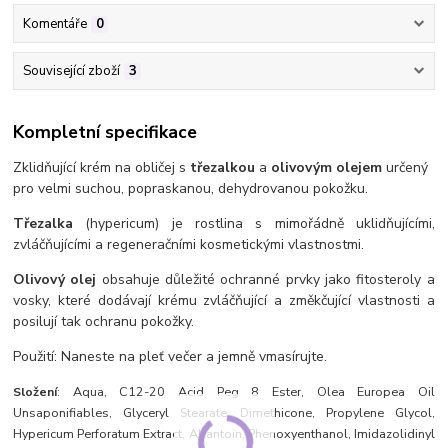
Komentáře
0
Související zboží
3
Kompletní specifikace
Zklidňující krém na obličej s
třezalkou
a
olivovým olejem
určený
pro velmi suchou, popraskanou, dehydrovanou pokožku.
Třezalka
(hypericum) je rostlina s mimořádně uklidňujícími,
zvláčňujícími a regeneračními kosmetickými vlastnostmi.
Olivový olej
obsahuje důležité ochranné prvky jako fitosteroly a
vosky, které dodávají krému zvláčňující a změkčující vlastnosti a
posilují tak ochranu pokožky.
Použití: Naneste na pleť večer a jemně vmasírujte.
Složení
: Aqua, C12-20 Acid Peg 8 Ester, Olea Europea Oil
Unsaponifiables, Glyceryl Stearate, Dimethicone, Propylene Glycol,
Hypericum Perforatum Extract, Allantoin, Phenoxyenthanol, Imidazolidinyl