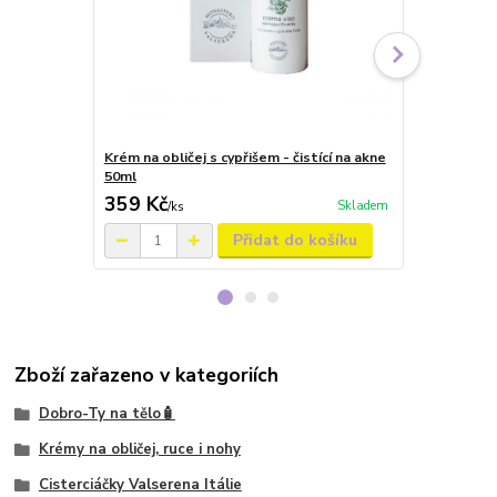
Krém na obličej s cypřišem - čistící na akne
Krém na ruc
50ml
359 Kč
249 Kč
Skladem
/
ks
/
ks
Přidat do košíku
Zboží zařazeno v kategoriích
Dobro-Ty na tělo🧴
Krémy na obličej, ruce i nohy
Cisterciáčky Valserena Itálie