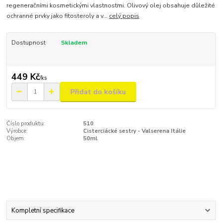
regeneračními kosmetickými vlastnostmi. Olivový olej obsahuje důležité
ochranné prvky jako fitosteroly a v...
celý popis
Dostupnost
Skladem
449 Kč
/
ks
Přidat do košíku
Číslo produktu:
510
Výrobce:
Cisterciácké sestry - Valserena Itálie
Objem:
50ml
Kompletní specifikace