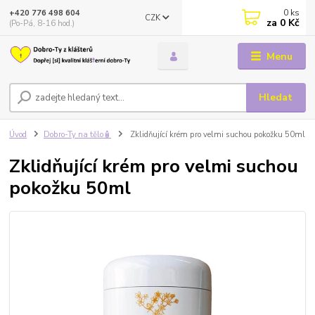
0
ks
+420 776 498 604
CZK
za
0 Kč
(Po-Pá, 8-16 hod.)
Menu
Hledat
Úvod
Dobro-Ty na tělo🧴
Zklidňující krém pro velmi suchou pokožku 50ml
Zklidňující krém pro velmi suchou
pokožku 50ml