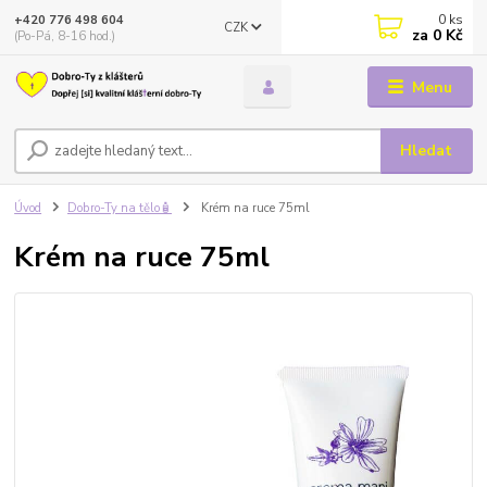
0
ks
+420 776 498 604
CZK
za
0 Kč
(Po-Pá, 8-16 hod.)
Menu
Hledat
Úvod
Dobro-Ty na tělo🧴
Krém na ruce 75ml
Krém na ruce 75ml