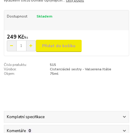
výtažkem slézu bohatě oplývajícíh...
celý popis
Dostupnost
Skladem
249 Kč
/
ks
Přidat do košíku
Číslo produktu:
515
Výrobce:
Cisterciácké sestry - Valserena Itálie
Objem:
75ml
Kompletní specifikace
Komentáře
0