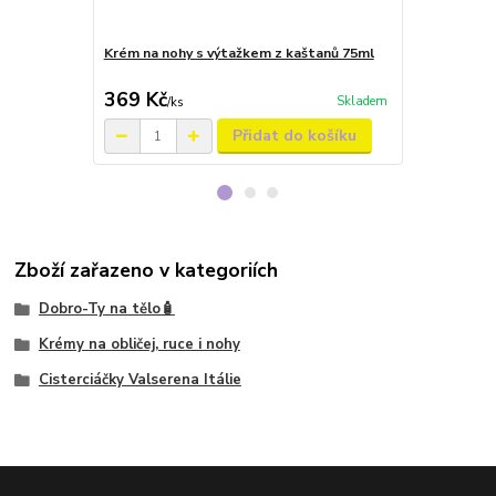
Krém na nohy s výtažkem z kaštanů 75ml
Deodorant s
grepem 100
369 Kč
289 Kč
Skladem
/
ks
/
ks
Přidat do košíku
Zboží zařazeno v kategoriích
Dobro-Ty na tělo🧴
Krémy na obličej, ruce i nohy
Cisterciáčky Valserena Itálie