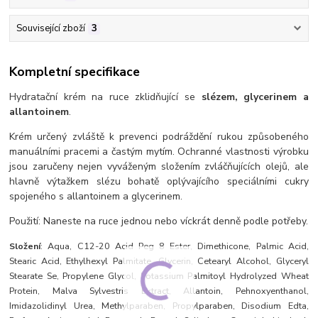
Související zboží
3
Kompletní specifikace
Hydratační krém na ruce zklidňující se
slézem, glycerinem a
allantoinem
.
Krém určený zvláště k prevenci podráždění rukou způsobeného
manuálními pracemi a častým mytím. Ochranné vlastnosti výrobku
jsou zaručeny nejen vyváženým složením zvláčňujících olejů, ale
hlavně výtažkem slézu bohatě oplývajícího
speciálními
cukry
spojeného s allantoinem a glycerinem.
Použití: Naneste na ruce jednou nebo víckrát denně podle potřeby.
Složení
: Aqua, C12-20 Acid Peg 8 Ester, Dimethicone, Palmic Acid,
Stearic Acid, Ethylhexyl Palmitate, Glycerin, Cetearyl Alcohol, Glyceryl
Stearate Se, Propylene Glycol, Potassium Palmitoyl Hydrolyzed Wheat
Protein, Malva Sylvestris Extract, Allantoin, Pehnoxyenthanol,
Imidazolidinyl Urea, Methylparaben, Propylparaben, Disodium Edta,