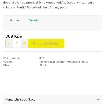
doporučován po procházkách a v nepohodlí způsobeným teplem a
chladem. Použití: Po důkladném oč...
celý popis
Dostupnost
Skladem
369 Kč
/
ks
Přidat do košíku
Číslo produktu:
516
Výrobce:
Cisterciácké sestry - Valserena Itálie
Objem:
75ml
Kompletní specifikace