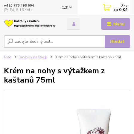
0
ks
+420 776 498 604
CZK
za
0 Kč
(Po-Pá, 8-16 hod.)
Menu
Hledat
Úvod
Dobro-Ty na tělo🧴
Krém na nohy s výtažkem z kaštanů 75ml
Krém na nohy s výtažkem z
kaštanů 75ml