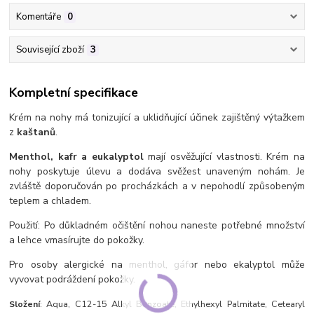
Komentáře
0
Související zboží
3
Kompletní specifikace
Krém na nohy má tonizující a uklidňující účinek zajištěný výtažkem
z
kaštanů
.
Menthol, kafr a eukalyptol
mají osvěžující vlastnosti. Krém na
nohy poskytuje úlevu a dodáva svěžest unaveným nohám. Je
zvláště doporučován po procházkách a v nepohodlí způsobeným
teplem a chladem.
Použití: Po důkladném očištění nohou naneste potřebné množství
a lehce vmasírujte do pokožky.
Pro osoby alergické na menthol, gáfor nebo ekalyptol může
vyvovat podráždení pokožky.
Složení
: Aqua, C12-15 Alkyl Benzoate, Ethylhexyl Palmitate, Cetearyl