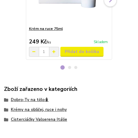
Krém na ruce 75ml
Deodorant s
grepem 100
249 Kč
289 Kč
Skladem
/
ks
/
ks
Přidat do košíku
Zboží zařazeno v kategoriích
Dobro-Ty na tělo🧴
Krémy na obličej, ruce i nohy
Cisterciáčky Valserena Itálie