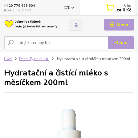
0
ks
+420 776 498 604
CZK
za
0 Kč
(Po-Pá, 8-16 hod.)
Menu
Hledat
Úvod
Dobro-Ty na tělo🧴
Hydratační a čistící mléko s měsíčkem 200ml
Hydratační a čistící mléko s
měsíčkem 200ml