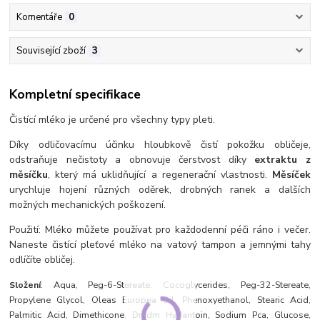
Komentáře
0
Související zboží
3
Kompletní specifikace
Čistící mléko je určené pro všechny typy pleti.
Díky odličovacímu účinku hloubkově čistí pokožku obličeje,
odstraňuje nečistoty a obnovuje čerstvost díky
extraktu z
měsíčku
, který má uklidňující a regenerační vlastnosti.
Měsíček
urychluje hojení různých oděrek, drobných ranek a dalších
možných mechanických poškození.
Použití: Mléko můžete používat pro každodenní péči ráno i večer.
Naneste čistící pleťové mléko na vatový tampon a jemnými tahy
odlíčíte obličej.
Složení
: Aqua, Peg-6-Stereate, Cocoglycerides, Peg-32-Stereate,
Propylene Glycol, Oleas Europea Oil, Phenoxyethanol, Stearic Acid,
Palmitic Acid, Dimethicone, Dmdm Hydantoin, Sodium Pca, Glucose,