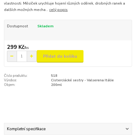
vlastnosti. Měsíček urychluje hojení různých oděrek, drobných ranek a
dalších možných mecha...
celý popis
Dostupnost
Skladem
299 Kč
/
ks
Přidat do košíku
Číslo produktu:
518
Výrobce:
Cisterciácké sestry - Valserena Itálie
Objem:
200ml
Kompletní specifikace