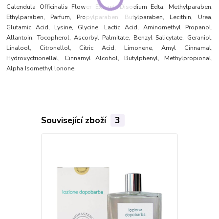
Calendula Officinalis Flower Extract, Disodium Edta, Methylparaben,
Ethylparaben, Parfum, Propylparaben, Butylparaben, Lecithin, Urea,
Glutamic Acid, Lysine, Glycine, Lactic Acid, Aminomethyl Propanol,
Allantoin, Tocopherol, Ascorbyl Palmitate, Benzyl Salicytate, Geraniol,
Linalool, Citronellol, Citric Acid, Limonene, Amyl Cinnamal,
Hydroxyctrionellal, Cinnamyl Alcohol, Butylphenyl, Methylpropional,
Alpha Isomethyl lonone.
Související zboží
3