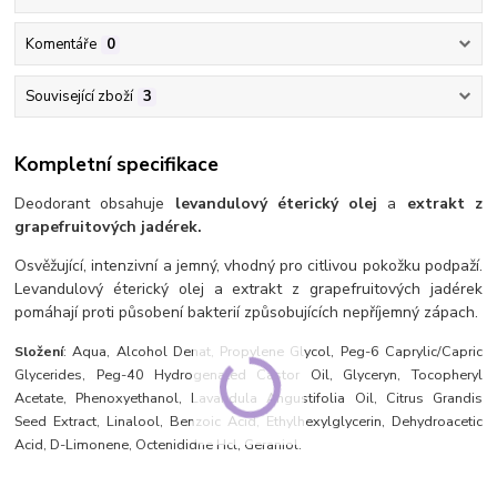
Komentáře
0
Související zboží
3
Kompletní specifikace
Deodorant obsahuje
levandulový éterický olej
a
extrakt z
grapefruitových jadérek.
Osvěžující, intenzivní a jemný, vhodný pro citlivou pokožku podpaží.
Levandulový éterický olej a extrakt z grapefruitových jadérek
pomáhají proti působení bakterií způsobujících nepříjemný zápach.
Složení
: Aqua, Alcohol Denat, Propylene Glycol, Peg-6 Caprylic/Capric
Glycerides, Peg-40 Hydrogenated Castor Oil, Glyceryn, Tocopheryl
Acetate, Phenoxyethanol, Lavandula Angustifolia Oil, Citrus Grandis
Seed Extract, Linalool, Benzoic Acid, Ethylhexylglycerin, Dehydroacetic
Acid, D-Limonene, Octenididne Hcl, Geraniol.