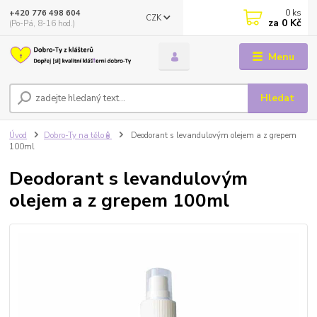
0
ks
+420 776 498 604
CZK
za
0 Kč
(Po-Pá, 8-16 hod.)
Menu
Hledat
Úvod
Dobro-Ty na tělo🧴
Deodorant s levandulovým olejem a z grepem
100ml
Deodorant s levandulovým
olejem a z grepem 100ml