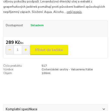
citlivou pokožku podpaží. Levandulový éterický olej a extrakt z
grapefruitových jadérek pomáhají proti působení bakterií způsobujících
nepříjemný zápach. Složení: Aqua, Alcoho...
celý popis
Dostupnost
Skladem
289 Kč
/
ks
Přidat do košíku
Číslo produktu:
517
Výrobce:
Cisterciácké sestry - Valserena Itálie
Objem:
100ml
Kompletní specifikace