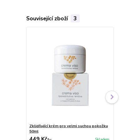
Související zboží
3
Zklidňující krém pro velmi suchou pokožku
Hydratační 
50ml
449 Kč
449 Kč
Skladem
/
ks
/
ks