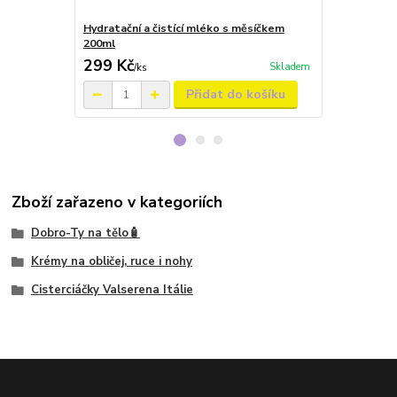
Hydratační a čistící mléko s měsíčkem
Zklidňující 
200ml
50ml
299 Kč
449 Kč
Skladem
/
ks
/
ks
Přidat do košíku
Zboží zařazeno v kategoriích
Dobro-Ty na tělo🧴
Krémy na obličej, ruce i nohy
Cisterciáčky Valserena Itálie