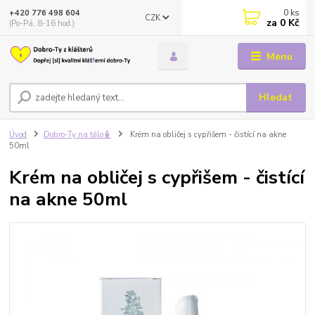
0
ks
+420 776 498 604
CZK
za
0 Kč
(Po-Pá, 8-16 hod.)
Menu
Hledat
Úvod
Dobro-Ty na tělo🧴
Krém na obličej s cypřišem - čistící na akne
50ml
Krém na obličej s cypřišem - čistící
na akne 50ml