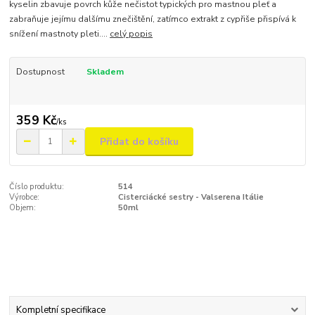
kyselin zbavuje povrch kůže nečistot typických pro mastnou pleť a
zabraňuje jejímu dalšímu znečištění, zatímco extrakt z cypřiše přispívá k
snížení mastnoty pleti....
celý popis
Dostupnost
Skladem
359 Kč
/
ks
Přidat do košíku
Číslo produktu:
514
Výrobce:
Cisterciácké sestry - Valserena Itálie
Objem:
50ml
Kompletní specifikace