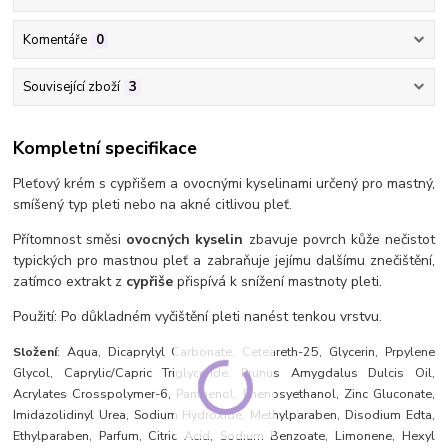
Komentáře
0
Související zboží
3
Kompletní specifikace
Pleťový krém s cypřišem a ovocnými kyselinami určený pro mastný,
smíšený typ pleti nebo na akné citlivou pleť.
Přítomnost směsi
ovocných kyselin
zbavuje povrch kůže nečistot
typických pro mastnou pleť a zabraňuje jejímu dalšímu znečištění,
zatímco extrakt z
cypřiše
přispívá k snížení mastnoty pleti.
Použití: Po důkladném vyčištění pleti nanést tenkou vrstvu.
Složení
: Aqua, Dicaprylyl Carbonate, Ceteareth-25, Glycerin, Prpylene
Glycol, Caprylic/Capric Triglyceride, Prunus Amygdalus Dulcis Oil,
Acrylates Crosspolymer-6, Panthenol, Phenosyethanol, Zinc Gluconate,
Imidazolidinyl Urea, Sodium Hydroxide, Methylparaben, Disodium Edta,
Ethylparaben, Parfum, Citric Acid, Sodium Benzoate, Limonene, Hexyl