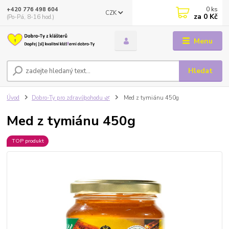
0
ks
+420 776 498 604
CZK
za
0 Kč
(Po-Pá, 8-16 hod.)
Menu
Hledat
Úvod
Dobro-Ty pro zdraví/pohodu 🌿
Med z tymiánu 450g
Med z tymiánu 450g
TOP produkt