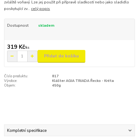
zvláště voňavý. Lze jej použít při přípravě sladkostí nebo jako sladidlo
poskytující zv...
celý popis
Dostupnost
skladem
319 Kč
/
ks
Přidat do košíku
Číslo produktu:
817
Výrobce:
Klášter AGIA TRIADA Řecko - Kréta
Objem:
450g
Kompletní specifikace