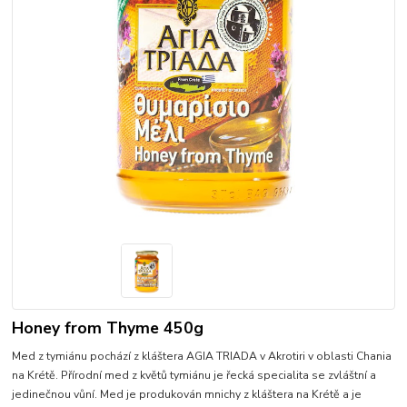
Honey from Thyme 450g
Med z tymiánu pochází z kláštera AGIA TRIADA v Akrotiri v oblasti Chania
na Krétě. Přírodní med z květů tymiánu je řecká specialita se zvláštní a
jedinečnou vůní. Med je produkován mnichy z kláštera na Krétě a je