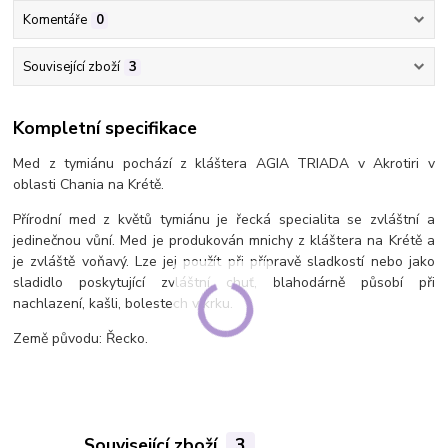
Komentáře
0
Související zboží
3
Kompletní specifikace
Med z tymiánu pochází z kláštera AGIA TRIADA v Akrotiri v
oblasti Chania na Krétě.
Přírodní med z květů tymiánu je řecká specialita se zvláštní a
jedinečnou vůní. Med je produkován mnichy z kláštera na Krétě a
je zvláště voňavý. Lze jej použít při přípravě sladkostí nebo jako
sladidlo poskytující zvláštní chuť, blahodárně působí při
nachlazení, kašli, bolestech v krku.
Země původu: Řecko.
Související zboží
3