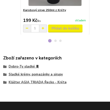
Karobový sirup 250ml z Kréty
Balzamikov
250ml
199 Kč
159 Kč
skladem
/
ks
/
ks
Přidat do košíku
Zboží zařazeno v kategoriích
Dobro-Ty sladké 🍫
Sladké krémy, pomazánky a sirupy
Klášter AGIA TRIADA Řecko - Kréta