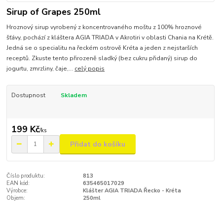
Sirup of Grapes 250ml
Hroznový sirup vyrobený z koncentrovaného moštu z 100% hroznové
šťávy, pochází z kláštera AGIA TRIADA v Akrotiri v oblasti Chania na Krétě.
Jedná se o specialitu na řeckém ostrově Kréta a jeden z nejstarších
receptů. Zkuste tento přirozeně sladký (bez cukru přidaný) sirup do
jogurtu, zmrzliny, čaje,...
celý popis
Dostupnost
Skladem
199 Kč
/
ks
Přidat do košíku
Číslo produktu:
813
EAN kód:
635465017029
Výrobce:
Klášter AGIA TRIADA Řecko - Kréta
Objem:
250ml