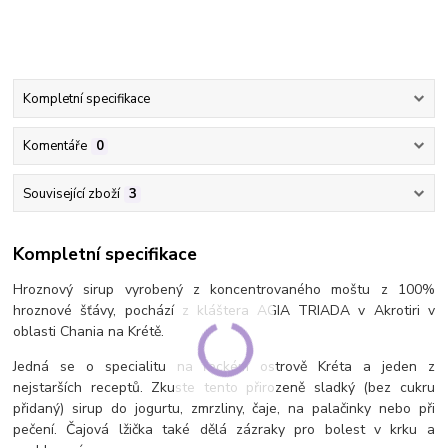
Kompletní specifikace
Komentáře
0
Související zboží
3
Kompletní specifikace
Hroznový sirup vyrobený z koncentrovaného moštu z 100%
hroznové šťávy, pochází z kláštera AGIA TRIADA v Akrotiri v
oblasti Chania na Krétě.
Jedná se o specialitu na řeckém ostrově Kréta a jeden z
nejstarších receptů. Zkuste tento přirozeně sladký (bez cukru
přidaný) sirup do jogurtu, zmrzliny, čaje, na palačinky nebo při
pečení. Čajová lžička také dělá zázraky pro bolest v krku a