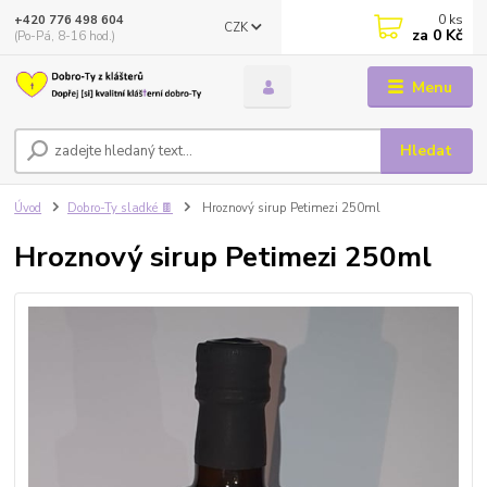
0
ks
+420 776 498 604
CZK
za
0 Kč
(Po-Pá, 8-16 hod.)
Menu
Hledat
Úvod
Dobro-Ty sladké 🍫
Hroznový sirup Petimezi 250ml
Hroznový sirup Petimezi 250ml