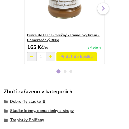
Dulce de leche-mléčný karamelový krém -
Dulce de le
Pomerančový 300g
Kakaový 300
165 Kč
165 Kč
skladem
/
ks
/
ks
Přidat do košíku
Zboží zařazeno v kategoriích
Dobro-Ty sladké 🍫
Sladké krémy, pomazánky a sirupy
Trapistky Poličany