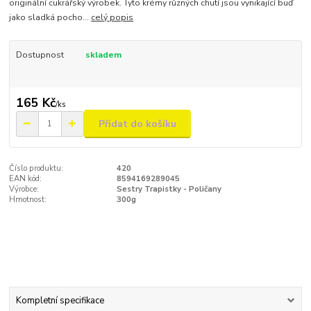
originální cukrářský výrobek. Tyto krémy různých chutí jsou vynikající buď
jako sladká pocho...
celý popis
Dostupnost
skladem
165 Kč
/
ks
Přidat do košíku
Číslo produktu:
420
EAN kód:
8594169289045
Výrobce:
Sestry Trapistky - Poličany
Hmotnost:
300g
Kompletní specifikace