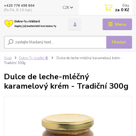
0
ks
+420 776 498 604
CZK
za
0 Kč
(Po-Pá, 8-16 hod.)
Menu
Hledat
Úvod
Dobro-Ty sladké 🍫
Dulce de leche-mléčný karamelový krém -
Tradiční 300g
Dulce de leche-mléčný
karamelový krém - Tradiční 300g