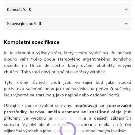
Komentáře
0
Související zboží
3
Kompletní specifikace
Je to přírodní a výživný krém, který sestry vyrábí tak, že nechají
dlouho vařit mléko podle starobylého argentinského domácího
receptu na Dulce de Leche, který ovšem obohatily novými
chutěmi. Tak vznikl nový originální cukrářský výrobek.
Tyto krémy různých chutí jsou vynikající buď jako sladká
pochoutka samotné nebo jako pomazánka na pečivo či sušenky.
Jsou výborné se zmrzlinou, jako náplně nebo ozdobení dortů.
Užívají se pouze kvalitní suroviny:
nepřidávají se konzervační
prostředky, barviva, umělá aromata ani rostlinné oleje
(tuk
přítomný ve výrobku je pouze z mléka a dalších základních
surovin). Vysoký obsah
bílkovin
a
vápníku
z mléka z něj činí
výjimečný výrobek a jeho vynikající chuť zalahodí malým i velkým.