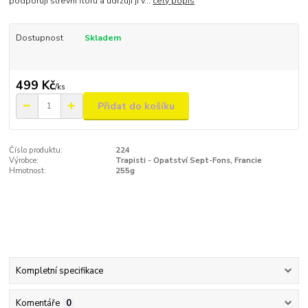
podporují střevní flóru a udržují ji v...
celý popis
Dostupnost
Skladem
499 Kč
/
ks
Přidat do košíku
Číslo produktu:
224
Výrobce:
Trapisti - Opatství Sept-Fons, Francie
Hmotnost:
255g
Kompletní specifikace
Komentáře
0