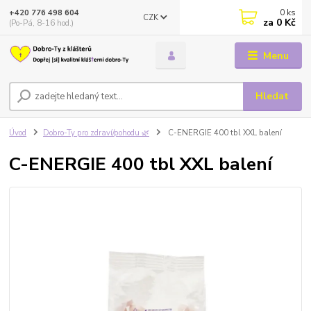
0
ks
+420 776 498 604
CZK
za
0 Kč
(Po-Pá, 8-16 hod.)
Menu
Hledat
Úvod
Dobro-Ty pro zdraví/pohodu 🌿
C-ENERGIE 400 tbl XXL balení
C-ENERGIE 400 tbl XXL balení