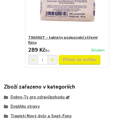
TRANSIT - tablety podporující střevní
flóru
289 Kč
Skladem
/
ks
Přidat do košíku
Zboží zařazeno v kategoriích
Dobro-Ty pro zdraví/pohodu 🌿
Doplňky stravy
Trapisti Nový dvůr a Sept-Fons