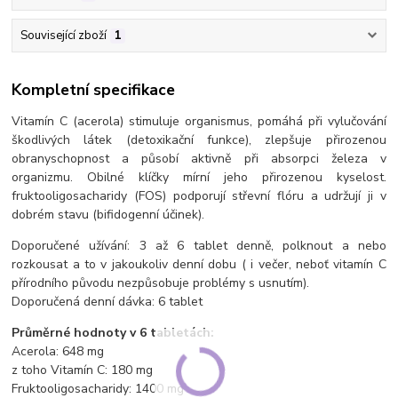
Související zboží
1
Kompletní specifikace
Vitamín C (acerola) stimuluje organismus, pomáhá při vylučování
škodlivých látek (detoxikační funkce), zlepšuje přirozenou
obranyschopnost a působí aktivně při absorpci železa v
organizmu. Obilné klíčky mírní jeho přirozenou kyselost.
fruktooligosacharidy (FOS) podporují střevní flóru a udržují ji v
dobrém stavu (bifidogenní účinek).
Doporučené užívání: 3 až 6 tablet denně, polknout a nebo
rozkousat a to v jakoukoliv denní dobu ( i večer, neboť vitamín C
přírodního původu nezpůsobuje problémy s usnutím).
Doporučená denní dávka: 6 tablet
Průměrné hodnoty v 6 tabletách:
Acerola: 648 mg
z toho Vitamín C: 180 mg
Fruktooligosacharidy: 1400 mg