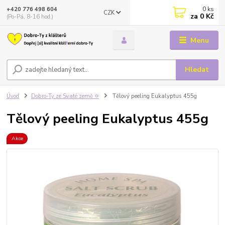
0
ks
+420 776 498 604
CZK
za
0 Kč
(Po-Pá, 8-16 hod.)
Menu
Hledat
Úvod
Dobro-Ty ze Svaté země ✡️
Tělový peeling Eukalyptus 455g
Tělový peeling Eukalyptus 455g
Akce