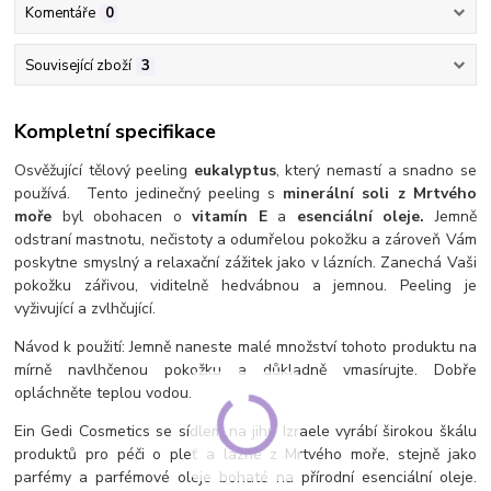
Komentáře
0
Související zboží
3
Kompletní specifikace
Osvěžující tělový peeling
eukalyptus
, který nemastí a snadno se
používá.
Tento jedinečný peeling s
minerální soli z Mrtvého
moře
byl obohacen o
vitamín E
a
esenciální oleje.
Jemně
odstraní mastnotu, nečistoty a odumřelou pokožku a zároveň Vám
poskytne smyslný a relaxační zážitek jako v lázních.
Z
anechá Vaši
pokožku zářivou,
viditelně hedvábnou a jemnou
.
Peeling je
v
yživující a zvlhčující.
Návod k použití: Jemně naneste malé množství tohoto produktu na
mírně navlhčenou pokožku a důkladně vmasírujte. Dobře
opláchněte teplou vodou.
Ein Gedi Cosmetics se sídlem na jihu Izraele vyrábí širokou škálu
produktů pro péči o pleť a lázně z Mrtvého moře, stejně jako
parfémy a parfémové oleje bohaté na přírodní esenciální oleje.