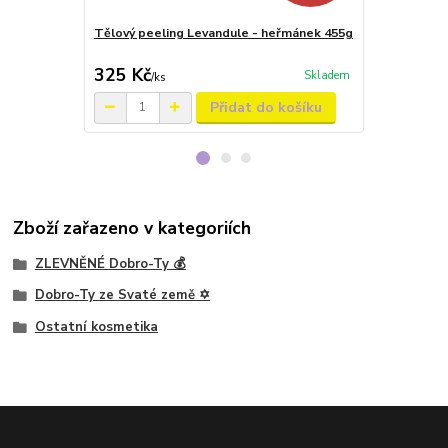
Tělový peeling Levandule - heřmánek 455g
Denní hydrat
Mrtvého mo
325 Kč
599 Kč
Skladem
/
ks
/
ks
Přidat do košíku
Zboží zařazeno v kategoriích
ZLEVNĚNÉ Dobro-Ty 💰
Dobro-Ty ze Svaté země ✡️
Ostatní kosmetika