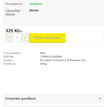
Dostupnost
Skladem
Cena před
659 Kč
slevou
325 Kč
/
ks
Přidat do košíku
Číslo produktu:
908
EAN kód:
7290010148899
Výrobce:
Ein Gedi Cosmetics & Pharma ltd.
Hmotnost:
445g
Kompletní specifikace