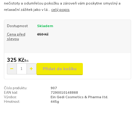
nečistoty a odumřelou pokožku a zároveň vám poskytne smyslný a
relaxační zážitek jako v lá...
celý popis
Dostupnost
Skladem
Cena před
659 Kč
slevou
325 Kč
/
ks
Přidat do košíku
Číslo produktu:
907
EAN kód:
7290010148868
Výrobce:
Ein Gedi Cosmetics & Pharma ltd.
Hmotnost:
445g