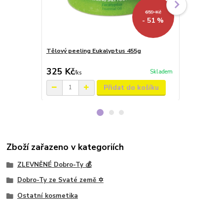
659 Kč
- 51 %
Tělový peeling Eukalyptus 455g
Denní hydrat
Mrtvého mo
325 Kč
599 Kč
Skladem
/
ks
/
ks
Přidat do košíku
Zboží zařazeno v kategoriích
ZLEVNĚNÉ Dobro-Ty 💰
Dobro-Ty ze Svaté země ✡️
Ostatní kosmetika