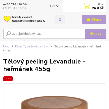
0
ks
+420 776 498 604
CZK
za
0 Kč
(Po-Pá, 8-16 hod.)
Menu
Hledat
Úvod
Dobro-Ty ze Svaté země ✡️
Tělový peeling Levandule - heřmánek
455g
Tělový peeling Levandule -
heřmánek 455g
Akce