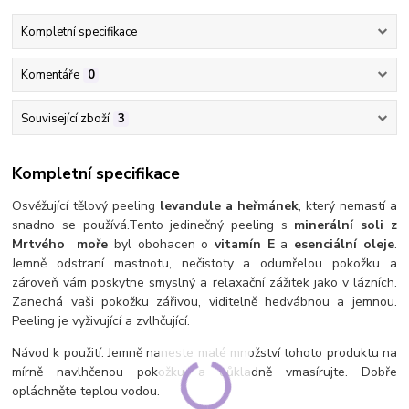
Kompletní specifikace
Komentáře
0
Související zboží
3
Kompletní specifikace
Osvěžující tělový peeling
levandule a heřmánek
, který nemastí a
snadno se používá.
Tento jedinečný peeling s
minerální soli z
Mrtvého
moře
byl obohacen o
vitamín E
a
esenciální oleje
.
Jemně odstraní mastnotu, nečistoty a odumřelou pokožku a
zároveň vám poskytne smyslný a relaxační zážitek jako v lázních.
Z
anechá vaši pokožku zářivou,
viditelně hedvábnou a jemnou
.
Peeling je v
yživující a zvlhčující.
Návod k použití: Jemně naneste malé množství tohoto produktu na
mírně navlhčenou pokožku a důkladně vmasírujte. Dobře
opláchněte teplou vodou.