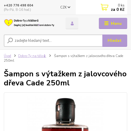
0
ks
+420 776 498 604
CZK
za
0 Kč
(Po-Pá, 8-16 hod.)
Menu
Hledat
Úvod
Dobro-Ty na tělo🧴
Šampon s výtažkem z jalovcového dřeva Cade
250ml
Šampon s výtažkem z jalovcového
dřeva Cade 250ml