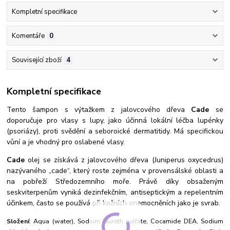
Kompletní specifikace
Komentáře
0
Související zboží
4
Kompletní specifikace
Tento šampon s výtažkem z jalovcového dřeva
Cade
se
doporučuje pro vlasy s lupy, jako účinná lokální léčba lupénky
(psoriázy), proti svědění a seboroické dermatitidy.
Má
specifickou
vůní a je vhodný pro oslabené vlasy.
Cade
olej se získává z jalovcového dřeva (Juniperus oxycedrus)
nazývaného „cade“, který roste zejména v provensálské oblasti a
na pobřeží Středozemního moře. Právě díky obsaženým
seskviterpenům vyniká dezinfekčním, antiseptickým a repelentním
účinkem, často se používá při kožních onemocněních jako je svrab.
Složení
: Aqua (water), Sodium laureth sulfate, Cocamide DEA, Sodium