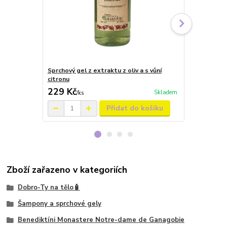
Sprchový gel z extraktu z oliv a s vůní
Šampon s e
citronu
a s vůní pom
229 Kč
239 Kč
Skladem
/
ks
/
ks
Přidat do košíku
Zboží zařazeno v kategoriích
Dobro-Ty na tělo🧴
Šampony a sprchové gely
Benediktíni Monastere Notre-dame de Ganagobie