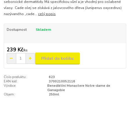
seboroické dermatitidy. Má specifickou vůní a je vhodný pro oslabené
vlasy. Cade olej se získává z jalovcového dřeva (Juniperus oxycedrus)
nazývaného „cade...
celý popis
Dostupnost
Skladem
239 Kč
/
ks
Přidat do košíku
Číslo produktu:
623
EAN kód:
3700210052116
Výrobce:
Benediktíni Monastere Notre-dame de
Ganagobie
Objem:
250ml