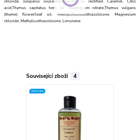
chloride, Juniperus oxycedrus wood oil rectified, Caramel, Citric
acid,Thymus capitatus herb oil, Magnesium nitrate,Thymus vulgaris
(thyme) flower/leaf oil, Methylchloroisothiazolinone, Magnesium
chloride, Methylisothiazolinone, Limonene.
Související zboží
4
Novinka