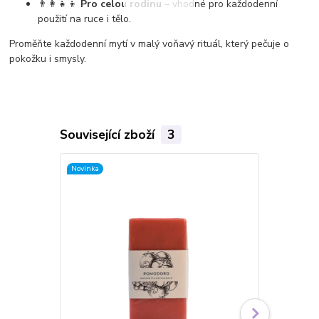
👨‍👩‍👧‍👦
Pro celou rodinu
– vhodné pro každodenní
použití na ruce i tělo.
Proměňte každodenní mytí v malý voňavý rituál, který pečuje o
pokožku i smysly.
Související zboží
3
Novinka
Novinka