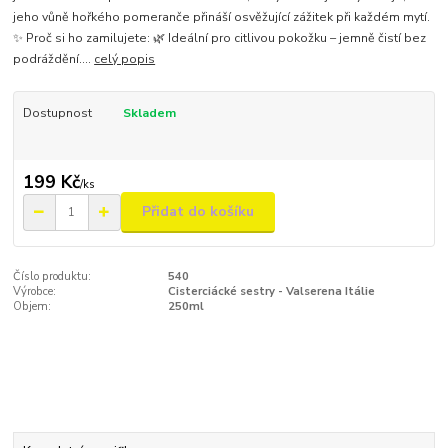
jeho vůně hořkého pomeranče přináší osvěžující zážitek při každém mytí.
✨ Proč si ho zamilujete: 🌿 Ideální pro citlivou pokožku – jemně čistí bez
podráždění....
celý popis
Dostupnost
Skladem
199 Kč
/
ks
Přidat do košíku
Číslo produktu:
540
Výrobce:
Cisterciácké sestry - Valserena Itálie
Objem:
250ml