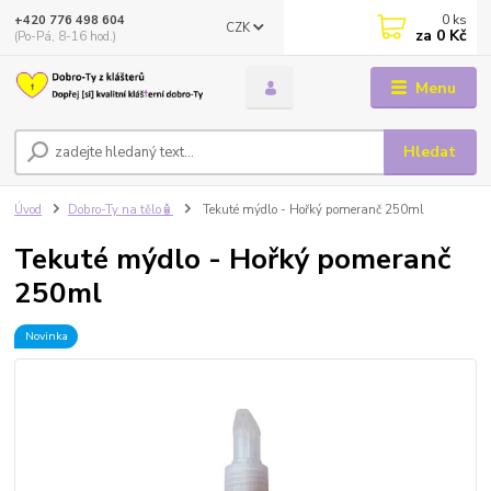
0
ks
+420 776 498 604
CZK
za
0 Kč
(Po-Pá, 8-16 hod.)
Menu
Hledat
Úvod
Dobro-Ty na tělo🧴
Tekuté mýdlo - Hořký pomeranč 250ml
Tekuté mýdlo - Hořký pomeranč
250ml
Novinka