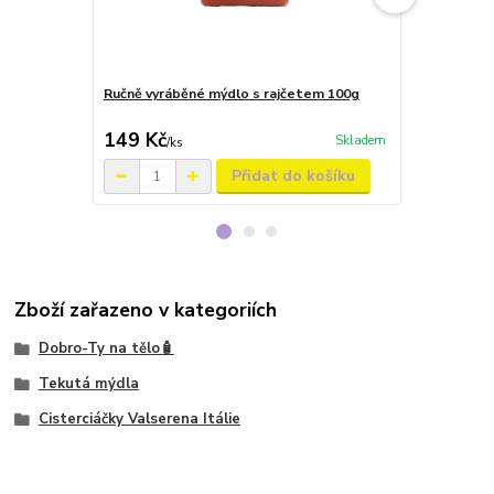
Ručně vyráběné mýdlo s rajčetem 100g
Ručně vyráb
zázvoru 100
149 Kč
149 Kč
Skladem
/
ks
/
ks
Přidat do košíku
Zboží zařazeno v kategoriích
Dobro-Ty na tělo🧴
Tekutá mýdla
Cisterciáčky Valserena Itálie