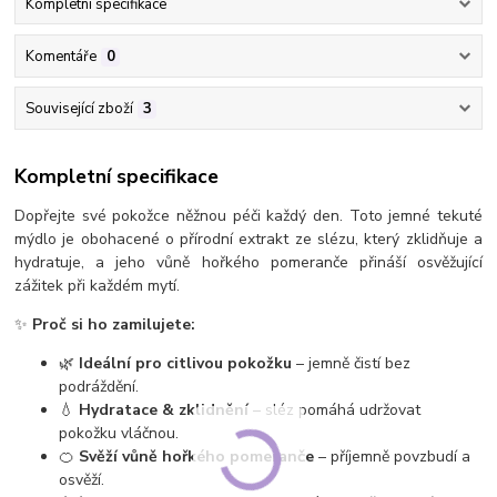
Kompletní specifikace
Komentáře
0
Související zboží
3
Kompletní specifikace
Dopřejte své pokožce něžnou péči každý den. Toto jemné tekuté
mýdlo je obohacené o přírodní extrakt ze slézu, který zklidňuje a
hydratuje, a jeho vůně hořkého pomeranče přináší osvěžující
zážitek při každém mytí.
✨
Proč si ho zamilujete:
🌿
Ideální pro citlivou pokožku
– jemně čistí bez
podráždění.
💧
Hydratace & zklidnění
– sléz pomáhá udržovat
pokožku vláčnou.
🍊
Svěží vůně hořkého pomeranče
– příjemně povzbudí a
osvěží.