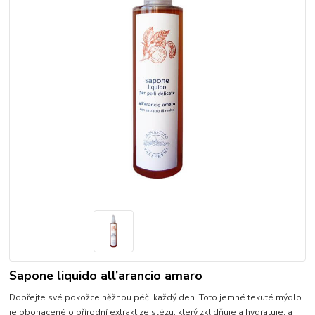
Sapone liquido all’arancio amaro
Dopřejte své pokožce něžnou péči každý den. Toto jemné tekuté mýdlo
je obohacené o přírodní extrakt ze slézu, který zklidňuje a hydratuje, a