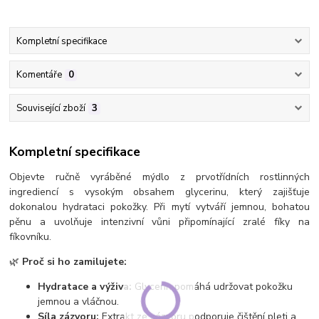
Kompletní specifikace
Komentáře
0
Související zboží
3
Kompletní specifikace
Objevte ručně vyráběné mýdlo z prvotřídních rostlinných
ingrediencí s vysokým obsahem glycerinu, který zajišťuje
dokonalou hydrataci pokožky. Při mytí vytváří jemnou, bohatou
pěnu a uvolňuje intenzivní vůni připomínající zralé fíky na
fíkovníku.
🌿
Proč si ho zamilujete:
Hydratace a výživa:
Glycerin pomáhá udržovat pokožku
jemnou a vláčnou.
Síla zázvoru:
Extrakt ze zázvoru podporuje čištění pleti a