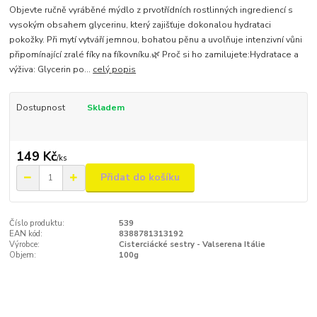
Objevte ručně vyráběné mýdlo z prvotřídních rostlinných ingrediencí s
vysokým obsahem glycerinu, který zajišťuje dokonalou hydrataci
pokožky. Při mytí vytváří jemnou, bohatou pěnu a uvolňuje intenzivní vůni
připomínající zralé fíky na fíkovníku.🌿 Proč si ho zamilujete:Hydratace a
výživa: Glycerin po...
celý popis
Dostupnost
Skladem
149 Kč
/
ks
Přidat do košíku
Číslo produktu:
539
EAN kód:
8388781313192
Výrobce:
Cisterciácké sestry - Valserena Itálie
Objem:
100g