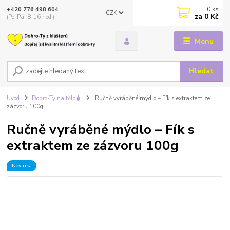
0
ks
+420 776 498 604
CZK
za
0 Kč
(Po-Pá, 8-16 hod.)
Menu
Hledat
Úvod
Dobro-Ty na tělo🧴
Ručně vyráběné mýdlo – Fík s extraktem ze
zázvoru 100g
Ručně vyráběné mýdlo – Fík s
extraktem ze zázvoru 100g
Novinka