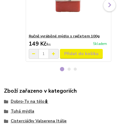
Ručně vyráběné mýdlo s rajčetem 100g
Tekuté mýdl
149 Kč
199 Kč
Skladem
/
ks
/
ks
Přidat do košíku
Zboží zařazeno v kategoriích
Dobro-Ty na tělo🧴
Tuhá mýdla
Cisterciáčky Valserena Itálie