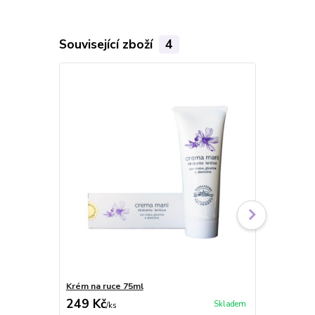
Související zboží
4
Krém na ruce 75ml
Krém na ru
249 Kč
279 Kč
Skladem
/
ks
/
ks