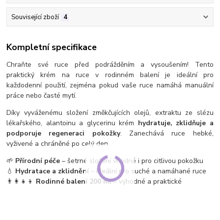
Související zboží
4
Kompletní specifikace
Chraňte své ruce před podrážděním a vysoušením! Tento
praktický krém na ruce v rodinném balení je ideální pro
každodenní použití, zejména pokud vaše ruce namáhá manuální
práce nebo časté mytí.
Díky vyváženému složení změkčujících olejů, extraktu ze slézu
lékařského, alantoinu a glycerinu krém
hydratuje, zklidňuje a
podporuje regeneraci pokožky
. Zanechává ruce hebké,
vyživené a chráněné po celý den.
🌱
Přírodní péče
– šetrné složení vhodné i pro citlivou pokožku
💧
Hydratace a zklidnění
– ideální pro suché a namáhané ruce
👨‍👩‍👧‍👦
Rodinné balení 200 ml
– výhodné a praktické