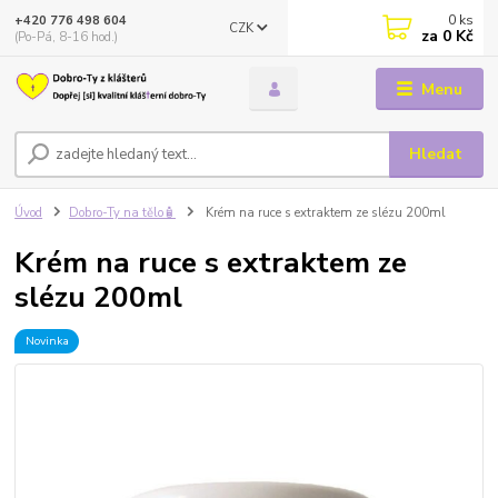
0
ks
+420 776 498 604
CZK
za
0 Kč
(Po-Pá, 8-16 hod.)
Menu
Hledat
Úvod
Dobro-Ty na tělo🧴
Krém na ruce s extraktem ze slézu 200ml
Krém na ruce s extraktem ze
slézu 200ml
Novinka