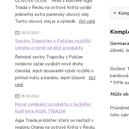
OLIVOVÉ OLEJE Mniši v klášteře Agia
Triada v Řecku na ostrově Kréta vyrábí
Kompl
jedinečný extra panenský olivový olej.
Tento olivový olej je a výsledk...
číst celé
Komple
28.10.2023
Sestry Trapistky z Poličan rozšířili
Germac
výrobu o nové skvělé produkty
účinek). 
Řeholné sestry Trapistky z Poličan
nedávno začali vyrábět nové druhy
Složení: 
čokolád. Jejich dosavadní výběr rozšířili o
karobová
príchuť máty a banánu. Jejich úžasné...
číst
* 99% su
celé
Může obs
05.03.2022
Nové vynikající produkty z řeckého
Průměrné
kláštera AGIA TRIADA
toho cukr
Agia Triada je klášter, který se nachází v
regionu Chania na ostrově Kréta v Řecku.