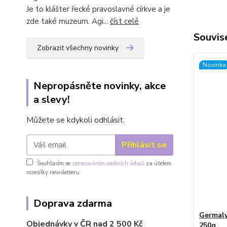
Je to klášter řecké pravoslavné církve a je
zde také muzeum. Agi...
číst celé
Souvise
Zobrazit všechny novinky
Novinka
Nepropásněte novinky, akce
a slevy!
Můžete se kdykoli odhlásit.
Přihlásit se
Souhlasím se
zpracováním osobních údajů
za účelem
rozesílky newsletteru.
Doprava zdarma
Germaly
Objednávky v ČR nad 2 500 Kč
250g