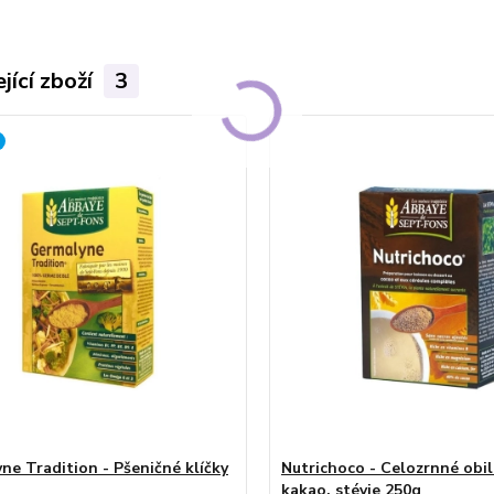
jící zboží
3
ne Tradition - Pšeničné klíčky
Nutrichoco - Celozrnné obil
kakao, stévie 250g