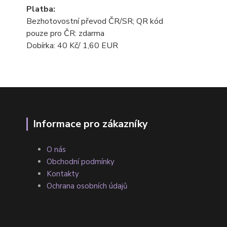
Platba:
Bezhotovostní převod ČR/SR; QR kód
pouze pro ČR: zdarma
Dobírka: 40 Kč/ 1,60 EUR
Informace pro zákazníky
O nás
Obchodní podmínky
Kontakty
Ochrana osobních údajů