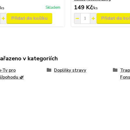
149 Kč
Skladem
/
ks
/
ks
Přidat do košíku
Přidat do ko
zařazeno v kategoriích
-Ty pro
Doplňky stravy
Trap
í/pohodu 🌿
Fon