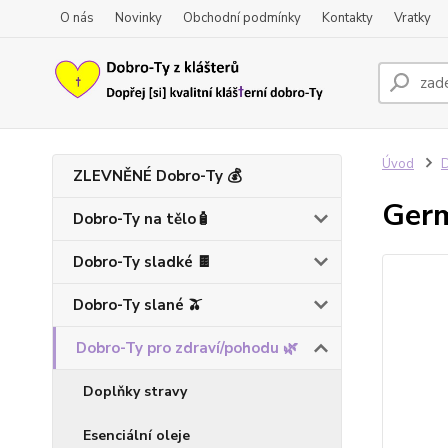
O nás
Novinky
Obchodní podmínky
Kontakty
Vratky
Úvod
D
ZLEVNĚNÉ Dobro-Ty 💰
Germ
Dobro-Ty na tělo🧴
Dobro-Ty sladké 🍫
Dobro-Ty slané 🫒
Dobro-Ty pro zdraví/pohodu 🌿
Doplňky stravy
Esenciální oleje