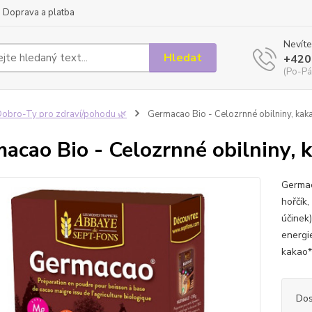
Doprava a platba
Nevíte
Hledat
+420
(Po-Pá
obro-Ty pro zdraví/pohodu 🌿
Germacao Bio - Celozrnné obilniny, kak
acao Bio - Celozrnné obilniny, 
Germac
hořčík,
účinek
energie
kakao* 
Dos