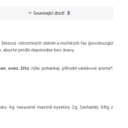
Související zboží
3
 železo), celozrnných obilnin a mořských řas (povzbuzující
, abyste prožili dopoledne bez únavy.
men
,
oves
,
žito
, rýže, pohanka), přírodní vanilkové aroma*,
.
ky: 4g, nasycené mastné kyseliny 2g, Sacharidy: 68g z