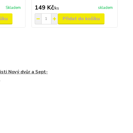
149 Kč
Skladem
skladem
/
ks
šíku
Přidat do košíku
isti Nový dvůr a Sept-
s