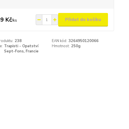
9 Kč
Přidat do košíku
/
ks
roduktu:
238
EAN kód:
3264950120066
e:
Trapisti - Opatství
Hmotnost:
250g
Sept-Fons, Francie