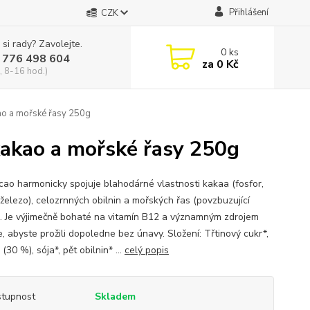
Přihlášení
CZK
 si rady? Zavolejte.
0
ks
 776 498 604
za
0 Kč
, 8-16 hod.)
ao a mořské řasy 250g
kakao a mořské řasy 250g
ao harmonicky spojuje blahodárné vlastnosti kakaa (fosfor,
 železo), celozrnných obilnin a mořských řas (povzbuzující
). Je výjimečně bohaté na vitamín B12 a významným zdrojem
, abyste prožili dopoledne bez únavy. Složení: Třtinový cukr*,
(30 %), sója*, pět obilnin* ...
celý popis
tupnost
Skladem