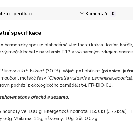
etní specifikace
Komentáře
0
tní specifikace
ao
harmonicky spojuje blahodárné vlastnosti kakaa (fosfor, hořčík,
Je výjimečně bohaté na vitamín B12 a významným zdrojem energie
Třtinový cukr*, kakao* (30 %),
sója
*, pět obilnin* (
pšenice
,
ječ
 moučka*, mořské řasy (
Chlorella vulgaris
a
Laminaria Japonica
)
rovin pochází z ekologického zemědělství. FR-BIO-01.
ahovat stopy ořechů a sezamu.
 hodnoty ve 100 g: Energetická hodnota 1596kJ (372kcal), Tu
y 60g, Vláknina: 11g, Bílkoviny: 10g, Sůl: 0,07g