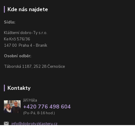
Kde nás najdete
Sídlo:
Klášterní dobro-Ty s.r.o.
Ke Krči 576/36
147 00 Praha 4 - Braník
Osobní odběr:
Táborská 1187, 252 28 Černošice
Kontakty
Jiří Hála
+420 776 498 604
(Po-Pá, 8-16 hod.)
info@dobrotyzklasteru.cz