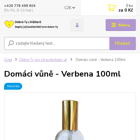
0
ks
+420 776 498 604
CZK
za
0 Kč
(Po-Pá, 8-16 hod.)
Menu
Hledat
Úvod
Dobro-Ty pro zdraví/pohodu 🌿
Domáci vůně - Verbena 100ml
Domáci vůně - Verbena 100ml
Novinka