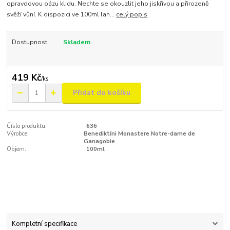
opravdovou oázu klidu. Nechte se okouzlit jeho jiskřivou a přirozeně
svěží vůní. K dispozici ve 100ml lah...
celý popis
Dostupnost
Skladem
419 Kč
/
ks
Přidat do košíku
Číslo produktu:
636
Výrobce:
Benediktíni Monastere Notre-dame de
Ganagobie
Objem:
100ml
Kompletní specifikace